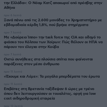
την Ελλάδα»: Ο Νόαμ Κατζ αποχωρεί από πρέσβης στην
Αθήνα
πριν 6 λεπτά
Ξανά πάνω από τις 2.600 μονάδες το Χρηματιστήριο με
εβδομαδιαία κέρδη 1,8%, πού βρήκε στηρίγματα
πριν 7 λεπτά
Με «Δούρειο Ίππο» την task force της CIA και οδηγό το
φιάσκο του Κόλπου των Χοίρων: Πώς θέλουν οι ΗΠΑ να
πάρουν τον έλεγχο στην Κούβα
πριν 7 λεπτά
Οκτώ συνήθειες στα πλούσια σπίτια που φαίνονται
παράξενες στον μέσο άνθρωπο
πριν 11 λεπτά
«Έχουμε και Λέμε»: Τα μεγάλα μπερδέματα του έρωτα
πριν 11 λεπτά
Επιβάτες στη Βρετανία ταξίδεψαν 6 ώρες με τρένο
όπου δεν λειτουργούσαν οι τουαλέτες, οργή για low
cost σιδηροδρομική εταιρεία
πριν 13 λεπτά