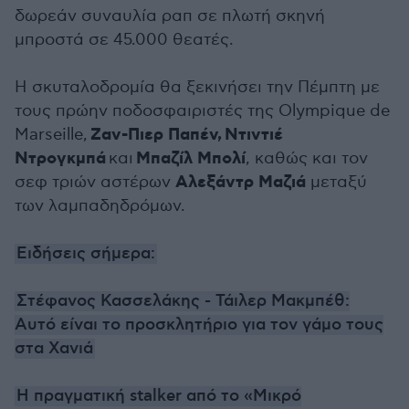
δωρεάν συναυλία ραπ σε πλωτή σκηνή
μπροστά σε 45.000 θεατές.
Η σκυταλοδρομία θα ξεκινήσει την Πέμπτη με
τους πρώην ποδοσφαιριστές της Olympique de
Ζαν-Πιερ Παπέν,
Ντιντιέ
Marseille,
Ντρογκμπά
Μπαζίλ Μπολί
και
, καθώς και τον
Αλεξάντρ Μαζιά
σεφ τριών αστέρων
μεταξύ
των λαμπαδηδρόμων.
Ειδήσεις σήμερα:
Στέφανος Κασσελάκης - Τάιλερ Μακμπέθ:
Αυτό είναι το προσκλητήριο για τον γάμο τους
στα Χανιά
Η πραγματική stalker από το «Μικρό