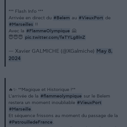
*** Flash Info ***
#Belem
#VieuxPort
Arrivée en direct du
au
de
#Marseilles
!!
#FlammeOlympique
Avec la
🤗
pic.twitter.com/faTYLg8lnZ
😇😇😇
— Xavier GALMICHE (@XGalmiche)
May 8,
2024
🔥✨ **Magique et Historique !**
#flammeolympique
L'arrivée de la
sur le Belem
#VieuxPort
restera un moment inoubliable
#Marseille
.
Et séquence frissons au moment du passage de la
#PatrouilledeFrance
.