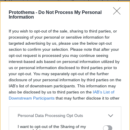
Une cérémonie exceptionnelle qui donne le ton de
ce que seront les Jeux à la…
Protothema -
Do Not Process My Personal
pic.twitter.com/KTjk3yUFRt
Information
— Yann CUCHERAT (@YCUCHERAT)
May 8,
If you wish to opt-out of the sale, sharing to third parties, or
2024
processing of your personal or sensitive information for
targeted advertising by us, please use the below opt-out
section to confirm your selection. Please note that after your
opt-out request is processed you may continue seeing
interest-based ads based on personal information utilized by
us or personal information disclosed to third parties prior to
La flamme olympique et paralympique est
your opt-out. You may separately opt-out of the further
désormais entre nos mains. Honneur, bonheur et
disclosure of your personal information by third parties on the
responsabilité. La France est prête. Que la fête
IAB’s list of downstream participants. This information may
#FlammeOlympique
commence ! 🇨🇵
also be disclosed by us to third parties on the
IAB’s List of
pic.twitter.com/UBKaNd3ae8
Downstream Participants
that may further disclose it to other
third parties.
— Valérie Pécresse (@vpecresse)
May 8,
Please note that this website/app uses one or more Google
Personal Data Processing Opt Outs
2024
services and may gather and store information including but
not limited to your visit or usage behaviour. You may click to
I want to opt-out of the Sharing of my