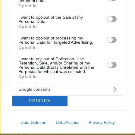
personal data.
grant or deny consent to Google and its third-party tags to
Opted In
use your data for below specified purposes in below Google
consent section.
I want to opt-out of the Sale of my
Personal Data.
Εξι χιλιάδες αστυνομικοί επί ποδός
Opted In
I want to opt-out of processing my
Περίπου 6.000 αστυνομικοί είχαν αναπτυχθεί
Personal Data for Targeted Advertising.
Opted In
στην περιοχή, καθώς ο Φλοράν Μανοντού,
Γάλλος Ολυμπιονίκης του 2012 στα 50 μέτρα
I want to opt-out of Collection, Use,
Retention, Sale, and/or Sharing of my
ελεύθερης κολύμβησης ανδρών, αναμενόταν
Personal Data that Is Unrelated with the
Purposes for which it was collected.
παρουσία
να μεταφέρει τη φλόγα στην ξηρά,
Opted In
του προέδρου Εμανουέλ Μακρόν
.
Google consents
Παράλληλα, είχαν αναπτυχθεί εκπαιδευμένα
CONFIRM
σκυλιά της γαλλικής Αστυνομίας και ελεύθεροι
σκοπευτές των επίλεκτων γαλλικών δυνάμεων.
«Πρόκειται για ένα πρωτοφανές επίπεδο
Data Deletion
Data Access
Privacy Policy
ασφάλειας» δήλωσε ο υπουργός Εσωτερικών