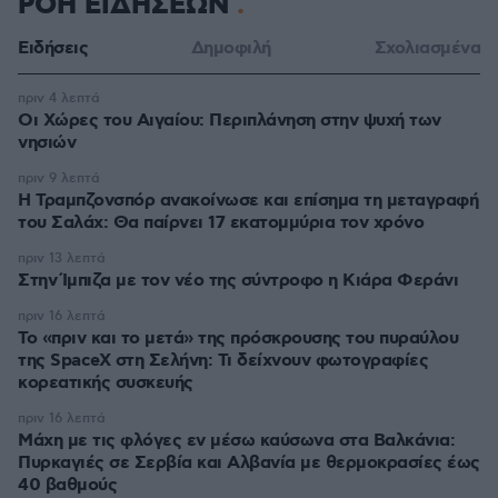
ΡΟΗ ΕΙΔΗΣΕΩΝ
Ειδήσεις
Δημοφιλή
Σχολιασμένα
πριν 4 λεπτά
Οι Xώρες του Αιγαίου: Περιπλάνηση στην ψυχή των
νησιών
πριν 9 λεπτά
Η Τραμπζονσπόρ ανακοίνωσε και επίσημα τη μεταγραφή
του Σαλάχ: Θα παίρνει 17 εκατομμύρια τον χρόνο
πριν 13 λεπτά
Στην Ίμπιζα με τον νέο της σύντροφο η Κιάρα Φεράνι
πριν 16 λεπτά
Το «πριν και το μετά» της πρόσκρουσης του πυραύλου
της SpaceX στη Σελήνη: Τι δείχνουν φωτογραφίες
κορεατικής συσκευής
πριν 16 λεπτά
Μάχη με τις φλόγες εν μέσω καύσωνα στα Βαλκάνια:
Πυρκαγιές σε Σερβία και Αλβανία με θερμοκρασίες έως
40 βαθμούς