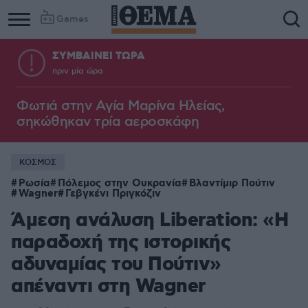
Games
ΣΥΜΒΑΙΝΕΙ ΤΩΡΑ
πριν μία ώρα
Φωτιά στην Aγία Μαρίνα Ηλείας,
σηκώθηκαν τρία αεροσκάφη
ΚΟΣΜΟΣ
Ρωσία
Πόλεμος στην Ουκρανία
Βλαντίμιρ Πούτιν
Wagner
Γεβγκένι Πριγκόζιν
Άμεση ανάλυση Liberation: «Η
παραδοχή της ιστορικής
αδυναμίας του Πούτιν»
απέναντι στη Wagner