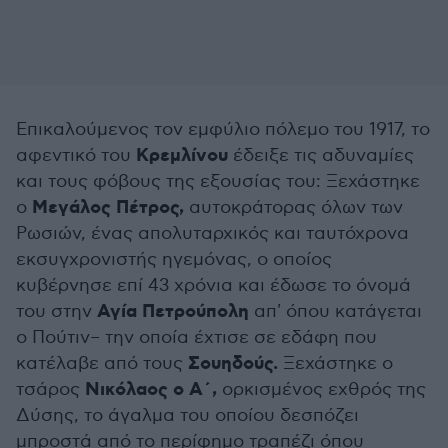
Επικαλούμενος τον εμφύλιο πόλεμο του 1917, το
Κρεμλίνου
αφεντικό του
έδειξε τις αδυναμίες
και τους φόβους της εξουσίας του: Ξεχάστηκε
Μεγάλος Πέτρος,
ο
αυτοκράτορας όλων των
Ρωσιών, ένας απολυταρχικός και ταυτόχρονα
εκσυγχρονιστής ηγεμόνας, ο οποίος
κυβέρνησε επί 43 χρόνια και έδωσε το όνομά
Αγία Πετρούπολη
του στην
απ' όπου κατάγεται
ο Πούτιν– την οποία έχτισε σε εδάφη που
Σουηδούς.
κατέλαβε από τους
Ξεχάστηκε ο
Νικόλαος ο Α΄,
τσάρος
ορκισμένος εχθρός της
Δύσης, το άγαλμα του οποίου δεσπόζει
μπροστά από το περίφημο τραπέζι όπου