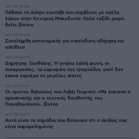
πριν 18 λεπτά
Πέθανε το άσπρο κουτάβι που συμβίωνε με αγέλη
λύκων στην Κεντρική Μακεδονία: Καλό ταξίδι μικρέ,
δείτε βίντεο
πριν 25 λεπτά
Συνελήφθη αστυνομικός για επικίνδυνη οδήγηση και
απείθεια
πριν 26 λεπτά
Δημήτρης Ξανθάκης: Η γνήσια λαϊκή φωνή, οι
συνεργασίες, τα κορυφαία του τραγούδια, γιατί δεν
έκανε καριέρα σε μεγάλες πίστες
πριν 27 λεπτά
Οι πρώτες δηλώσεις του Λιβάι Γκαρσία: «Με έπεισαν ο
προπονητής και ο τεχνικός διευθυντής του
Παναθηναϊκού», βίντεο
πριν 28 λεπτά
Αυτά είναι τα σημάδια που δείχνουν ότι ο σκύλος σας
είναι παραμελημένος