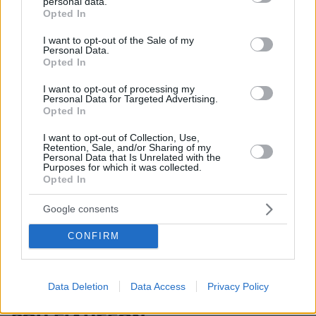
personal data.
grant or deny consent to Google and its third-party tags to
Opted In
use your data for below specified purposes in below Google
consent section.
I want to opt-out of the Sale of my
Personal Data.
Opted In
I want to opt-out of processing my
Personal Data for Targeted Advertising.
Opted In
30.07.2026, 09:33
Το DEI College παρουσιάζει τη Sophia. Την πρώτη 24/7
I want to opt-out of Collection, Use,
βοηθό AI που αλλάζει τον τρόπο με τον οποίο μαθαίνουν οι
Retention, Sale, and/or Sharing of my
φοιτητές
Personal Data that Is Unrelated with the
Purposes for which it was collected.
Opted In
03.08.2026, 10:56
Η Smart φοιτητική κατοικία στην καρδιά της Αθήνας
Google consents
CONFIRM
29.07.2026, 09:39
Διασκεδάζουμε υπεύθυνα, επιστρέφουμε με ασφάλεια
Data Deletion
Data Access
Privacy Policy