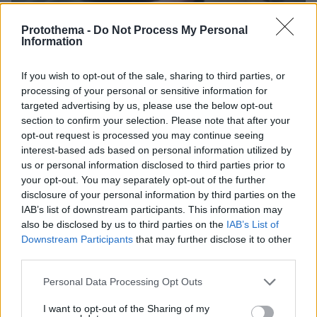
Protothema -
Do Not Process My Personal
28.06.2023, 11:57
Information
Ο Πριγκόζιν ζει «σαν νεκρός» σε «δωμάτιο ξενοδοχείου
χωρίς παράθυρα» στο Μινσκ, εκτιμούν στη Δύση
If you wish to opt-out of the sale, sharing to third parties, or
processing of your personal or sensitive information for
targeted advertising by us, please use the below opt-out
Thema Insights
section to confirm your selection. Please note that after your
opt-out request is processed you may continue seeing
interest-based ads based on personal information utilized by
us or personal information disclosed to third parties prior to
your opt-out. You may separately opt-out of the further
disclosure of your personal information by third parties on the
IAB’s list of downstream participants. This information may
also be disclosed by us to third parties on the
IAB’s List of
Downstream Participants
that may further disclose it to other
third parties.
Please note that this website/app uses one or more Google
Personal Data Processing Opt Outs
services and may gather and store information including but
not limited to your visit or usage behaviour. You may click to
I want to opt-out of the Sharing of my