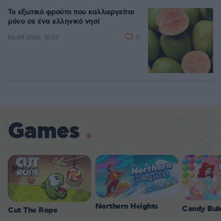
Το εξωτικό φρούτο που καλλιεργείται
μόνο σε ένα ελληνικό νησί
11
06.08.2026, 10:57
Games
Northern Heights
Candy Bub
Cut The Rope