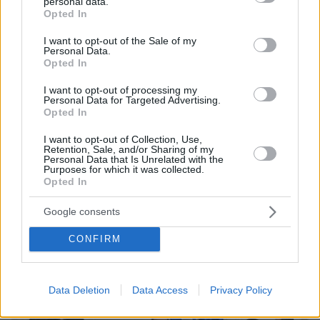
personal data.
grant or deny consent to Google and its third-party tags to
προεκλογικά προγράμματα να ελέγχονται από
Opted In
use your data for below specified purposes in below Google
ανεξάρτητο φορέα».
consent section.
I want to opt-out of the Sale of my
Personal Data.
Opted In
Κυριάκος Μητσοτάκης
Όπως τόνισε ο
από τις
πρώτες κινήσεις θα είναι η συνέχεια της
I want to opt-out of processing my
Personal Data for Targeted Advertising.
προσπάθειας να αντιμετωπιστεί η
ακρίβεια
στα
Opted In
τρόφιμα αλλά και «η κάλυψη κοινωνικών
I want to opt-out of Collection, Use,
αναγκών» με ειδική αναφορά στην καλύτερη
Retention, Sale, and/or Sharing of my
Personal Data that Is Unrelated with the
και ταχύτερη ανταπόκριση του ΕΚΑΒ με την
Purposes for which it was collected.
δρυση μικτών πληρωμάτων ώστε αυτά να
Opted In
μπορούν να ανταποκρίνονται ταχύτερα ειδικά
Google consents
σε απομακρυσμένες περιοχές με τη συνδρομή
εξιδεικευμένων στελεχών από Αστυνομία και
CONFIRM
Ένοπλες Δυνάμεις
Data Deletion
Data Access
Privacy Policy