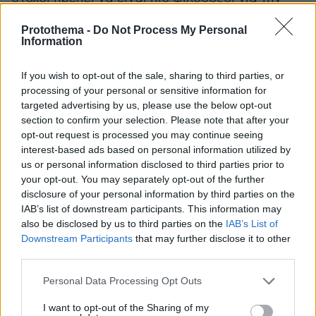
εφαρμογή των νόμων. Έχουμε εκκρεμότητες
Protothema -
Do Not Process My Personal
σημαντικά νομοσχέδια για την εφαρμογή στην
Information
πράξη» τονίζοντας προς τους υπουργούς ότι «η
αποστολή αρχίζει στη νομοθέτηση και
If you wish to opt-out of the sale, sharing to third parties, or
ολοκληρώνεται με χειροπιαστό έργο».
processing of your personal or sensitive information for
targeted advertising by us, please use the below opt-out
section to confirm your selection. Please note that after your
πρώτο νομοσχέδιο
Ειδικά για το
είπε ότι «θα
opt-out request is processed you may continue seeing
αφορά την οργάνωση του κράτους, τη
interest-based ads based on personal information utilized by
μετεξέλιξη του επιτελικού κράτους ώστε η
us or personal information disclosed to third parties prior to
your opt-out. You may separately opt-out of the further
άσκηση πολιτικής να γίνει πιο
disclosure of your personal information by third parties on the
δεύτερο νομοσχέδιο
αποτελεσματική», το
θα
IAB’s list of downstream participants. This information may
αποτυπώνει κεντρικές οικονομικές δεσμεύσεις
also be disclosed by us to third parties on the
IAB’s List of
ανάμεσα στις οποίες «η επαναφορά της
Downstream Participants
that may further disclose it to other
third parties.
ΕΥΔΑΠ και της ΕΥΑΘ σε κρατικό έλεγχο» ενώ
στα πρώτα νομοσχέδια «θα
Please note that this website/app uses one or more Google
Personal Data Processing Opt Outs
συμπεριλαμβάνεται και μια νομοθετική
services and may gather and store information including but
not limited to your visit or usage behaviour. You may click to
I want to opt-out of the Sharing of my
δέσμευση από την υποχρέωση όλα τα