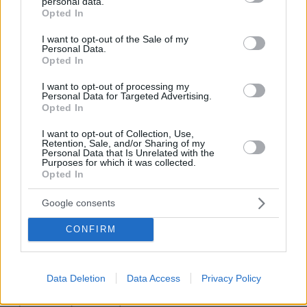
personal data.
grant or deny consent to Google and its third-party tags to
Opted In
προσχέδιο απόφασης του Ανώτατου
use your data for below specified purposes in below Google
Δικαστηρίου
το οποίο έδειχνε ότι το
consent section.
I want to opt-out of the Sale of my
Personal Data.
Δικαστήριο, στο οποίο πλειοψηφούν οι
Opted In
συντηρητικούς δικαστές, θα ακύρωνε την
απόφαση του 1973. Η πρωτοφανής στην ιστορία
I want to opt-out of processing my
Personal Data for Targeted Advertising.
του θεσμού διαρροή προκάλεσε
Opted In
κινητοποιήσεις, αλλά μάλλον ήταν αργά.
I want to opt-out of Collection, Use,
Retention, Sale, and/or Sharing of my
Personal Data that Is Unrelated with the
Το ζήτημα, σε κάθε περίπτωση, δίχαζε την
Purposes for which it was collected.
Opted In
κοινή γνώμη στις ΗΠΑ. Οι Ρεπουμπλικανοί το
είχαν θέσει στο κέντρο της πολιτικής τους,
Google consents
πιέζοντας με κάθε τρόπο για την άρση της
απόφασης του 1973.
CONFIRM
Στην πορεία η μία μετά την άλλη πολιτείες,
Data Deletion
Data Access
Privacy Policy
κυρίως από τον
συντηρητικό
Νότο,
προσπάθησαν να βάλουν όλο και πιο