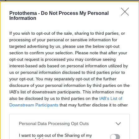
personal decision someone can make to the
whims of politicians and ideologues—attacking
Protothema -
Do Not Process My Personal
Information
the essential freedoms of millions of Americans.”
https://t.co/rECZCCr9hj
pic.twitter.com/6OwzIjLFrQ
If you wish to opt-out of the sale, sharing to third parties, or
processing of your personal or sensitive information for
targeted advertising by us, please use the below opt-out
— ABC News (@ABC)
June 24, 2022
section to confirm your selection. Please note that after your
opt-out request is processed you may continue seeing
interest-based ads based on personal information utilized by
us or personal information disclosed to third parties prior to
Η απόφαση, όπως σημειώνουν τα αμερικανικά
your opt-out. You may separately opt-out of the further
αφαιρεί το δικαίωμα των
μέσα ενημέρωσης,
disclosure of your personal information by third parties on the
γυναικών να αποφασίζουν για την διακοπή της
IAB’s list of downstream participants. This information may
κύησης
θα μεταμορφώσει την
. Προσθέτουν ότι
also be disclosed by us to third parties on the
IAB’s List of
πολιτική ζωή στη χώρα
Downstream Participants
that may further disclose it to other
και θα φέρει ένα
third parties.
ντόμινο ολικών απαγορεύσεων σε περίπου τις
μισές από τις 50 πολιτείες.
Please note that this website/app uses one or more Google
Personal Data Processing Opt Outs
services and may gather and store information including but
not limited to your visit or usage behaviour. You may click to
I want to opt-out of the Sharing of my
Στις αρχές Μαΐου
είχε διαρρεύσει το