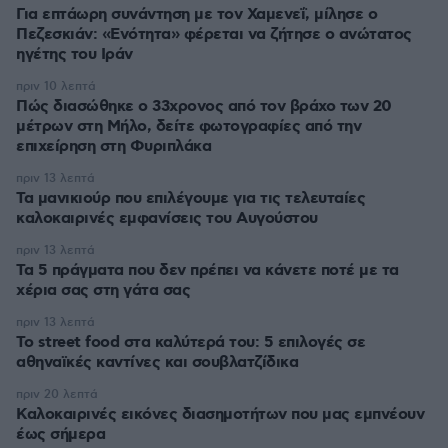
Για επτάωρη συνάντηση με τον Χαμενεΐ, μίλησε ο
Πεζεσκιάν: «Ενότητα» φέρεται να ζήτησε ο ανώτατος
ηγέτης του Ιράν
πριν 10 λεπτά
Πώς διασώθηκε ο 33χρονος από τον βράχο των 20
μέτρων στη Μήλο, δείτε φωτογραφίες από την
επιχείρηση στη Φυριπλάκα
πριν 13 λεπτά
Τα μανικιούρ που επιλέγουμε για τις τελευταίες
καλοκαιρινές εμφανίσεις του Αυγούστου
πριν 13 λεπτά
Τα 5 πράγματα που δεν πρέπει να κάνετε ποτέ με τα
χέρια σας στη γάτα σας
πριν 13 λεπτά
Το street food στα καλύτερά του: 5 επιλογές σε
αθηναϊκές καντίνες και σουβλατζίδικα
πριν 20 λεπτά
Καλοκαιρινές εικόνες διασημοτήτων που μας εμπνέουν
έως σήμερα