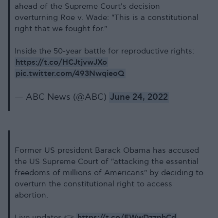
ahead of the Supreme Court's decision
overturning Roe v. Wade: "This is a constitutional
right that we fought for."
Inside the 50-year battle for reproductive rights:
https://t.co/HCJtjvwJXo
pic.twitter.com/493NwqieoQ
— ABC News (@ABC)
June 24, 2022
Former US president Barack Obama has accused
the US Supreme Court of "attacking the essential
freedoms of millions of Americans" by deciding to
overturn the constitutional right to access
abortion.
https://t.co/FWwDzzphCd
Live updates 👉