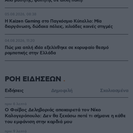
Από μαθητής, φοιτητής σε άλλη πόλη!
05.08.2026, 08:38
H Kaizen Gaming στο Παγκόσμιο Kύπελλο: Μία
διοργάνωση, δώδεκα πόλεις, χιλιάδες κοινές στιγμές
04.08.2026, 11:20
Πώς μια απλή ιδέα εξελίχθηκε σε κορυφαίο θεσμό
ρομποτικής στην Ελλάδα
ΡΟΗ ΕΙΔΗΣΕΩΝ
Ειδήσεις
Δημοφιλή
Σχολιασμένα
πριν 6 λεπτά
Ο Φοίβος Δεληβοριάς αποχαιρετά τον Νίκο
Καλογερόπουλο: Δεν θα ξεχάσω ποτέ τι σήμανε η κάθε
του εμφάνιση στην καρδιά μου
πριν 9 λεπτά