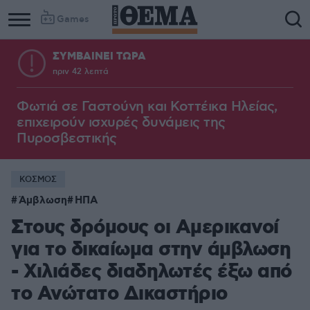
Games
ΣΥΜΒΑΙΝΕΙ ΤΩΡΑ
πριν 42 λεπτά
Column
Column
1
2
Φωτιά σε Γαστούνη και Κοττέικα Ηλείας,
επιχειρούν ισχυρές δυνάμεις της
Πυροσβεστικής
ΚΟΣΜΟΣ
Άμβλωση
ΗΠΑ
Στους δρόμους οι Αμερικανοί
για το δικαίωμα στην άμβλωση
- Χιλιάδες διαδηλωτές έξω από
το Ανώτατο Δικαστήριο