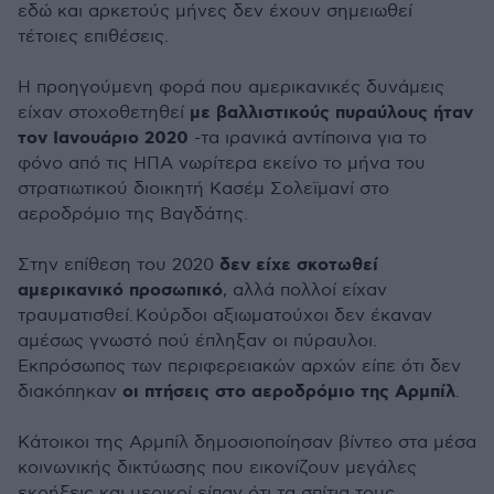
εδώ και αρκετούς μήνες δεν έχουν σημειωθεί
τέτοιες επιθέσεις.
Η προηγούμενη φορά που αμερικανικές δυνάμεις
με βαλλιστικούς πυραύλους ήταν
είχαν στοχοθετηθεί
τον Ιανουάριο 2020
-τα ιρανικά αντίποινα για το
φόνο από τις ΗΠΑ νωρίτερα εκείνο το μήνα του
στρατιωτικού διοικητή Κασέμ Σολεϊμανί στο
αεροδρόμιο της Βαγδάτης.
δεν είχε σκοτωθεί
Στην επίθεση του 2020
αμερικανικό προσωπικό
, αλλά πολλοί είχαν
τραυματισθεί. Κούρδοι αξιωματούχοι δεν έκαναν
αμέσως γνωστό πού έπληξαν οι πύραυλοι.
Εκπρόσωπος των περιφερειακών αρχών είπε ότι δεν
οι πτήσεις στο αεροδρόμιο της Αρμπίλ
διακόπηκαν
.
Κάτοικοι της Αρμπίλ δημοσιοποίησαν βίντεο στα μέσα
κοινωνικής δικτύωσης που εικονίζουν μεγάλες
εκρήξεις και μερικοί είπαν ότι τα σπίτια τους