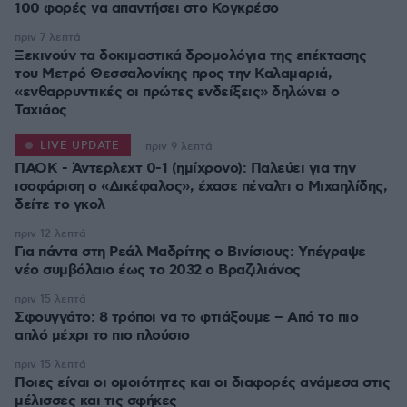
100 φορές να απαντήσει στο Κογκρέσο
πριν 7 λεπτά
Ξεκινούν τα δοκιμαστικά δρομολόγια της επέκτασης
του Μετρό Θεσσαλονίκης προς την Καλαμαριά,
«ενθαρρυντικές οι πρώτες ενδείξεις» δηλώνει ο
Ταχιάος
LIVE UPDATE
πριν 9 λεπτά
ΠΑΟΚ - Άντερλεχτ 0-1 (ημίχρονο): Παλεύει για την
ισοφάριση ο «Δικέφαλος», έχασε πέναλτι ο Μιχαηλίδης,
πριν 12 λεπτά
Για πάντα στη Ρεάλ Μαδρίτης ο Βινίσιους: Yπέγραψε
νέο συμβόλαιο έως το 2032 ο Βραζιλιάνος
πριν 15 λεπτά
Σφουγγάτο: 8 τρόποι να το φτιάξουμε – Από το πιο
απλό μέχρι το πιο πλούσιο
πριν 15 λεπτά
Ποιες είναι οι ομοιότητες και οι διαφορές ανάμεσα στις
μέλισσες και τις σφήκες