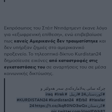
Εκπρόσωπος του Στέιτ Ντιπάρτμεντ έκανε λόγο
για «εξωφρενική επίθεση», ενώ επιβεβαίωσε
κανείς Αμερικανός δεν τραυματίστηκε
πως
και
δεν υπήρξαν ζημιές στο αμερικανικό
προξενείο. Το τηλεοπτικό δίκτυο Kurdistan24
από καταστροφές στις
δημοσίευσε εικόνες
εγκαταστάσεις του
σε αναρτήσεις του σε μέσα
κοινωνικής δικτύωσης.
چركه‌ ساتی په‌لاماره‌كه‌ی سه‌ر هه‌ولێر و
#Irak
#iraq
#اربيل
#كوردستان24
#KURDISTAN24
#kurdistan24
#Erbil
#Hawler
https://t.co/AqR0NO3wQx
#كردستان24
pic.twitter.com/rIqqIEWA82