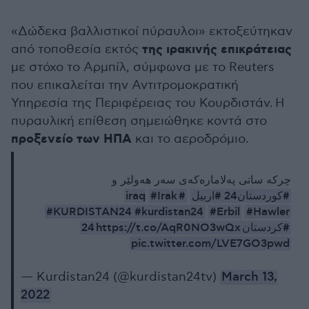
«Δώδεκα βαλλιστικοί πύραυλοι» εκτοξεύτηκαν
της ιρακινής επικράτειας
από τοποθεσία εκτός
με στόχο το Αρμπίλ, σύμφωνα με το Reuters
που επικαλείται την Αντιτρομοκρατική
Υπηρεσία της Περιφέρειας του Κουρδιστάν. Η
πυραυλική επίθεση σημειώθηκε κοντά στο
προξενείο των ΗΠΑ
και το αεροδρόμιο.
چركه‌ ساتی په‌لاماره‌كه‌ی سه‌ر هه‌ولێر و
#Irak
#iraq
#اربيل
#كوردستان24
#KURDISTAN24
#kurdistan24
#Erbil
#Hawler
https://t.co/AqR0NO3wQx
#كردستان24
pic.twitter.com/LVE7GO3pwd
— Kurdistan24 (@kurdistan24tv)
March 13,
2022