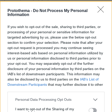
πριν 21 λεπτά
Protothema -
Do Not Process My Personal
Σαλάχ: Αποθεώθηκε από 25.000 φίλους της
Information
Τραμπζονσπόρ στο «Papara Park», βίντεο και
φωτογραφίες
If you wish to opt-out of the sale, sharing to third parties, or
πριν 22 λεπτά
processing of your personal or sensitive information for
Πώς έγινε η τραγωδία με την νεκρή μητέρα στα Μάλια:
targeted advertising by us, please use the below opt-out
Βούτηξε για να βοηθήσει τη φίλη της και πνίγηκε, τα
section to confirm your selection. Please note that after your
παιδιά φώναζαν για βοήθεια
opt-out request is processed you may continue seeing
πριν 25 λεπτά
interest-based ads based on personal information utilized by
5 συναρπαστικά εστιατόρια στο Παρίσι
us or personal information disclosed to third parties prior to
your opt-out. You may separately opt-out of the further
πριν 25 λεπτά
disclosure of your personal information by third parties on the
Ο αδερφός της Αντζελίνα Τζολί αποκάλυψε ότι είναι
IAB’s list of downstream participants. This information may
γκέι: Κουράστηκα να κρύβομαι, δήλωσε
also be disclosed by us to third parties on the
IAB’s List of
Downstream Participants
that may further disclose it to other
ΔΕΙΤΕ ΟΛΕΣ ΤΙΣ ΕΙΔΗΣΕΙΣ
third parties.
Please note that this website/app uses one or more Google
Personal Data Processing Opt Outs
services and may gather and store information including but
not limited to your visit or usage behaviour. You may click to
I want to opt-out of the Sharing of my