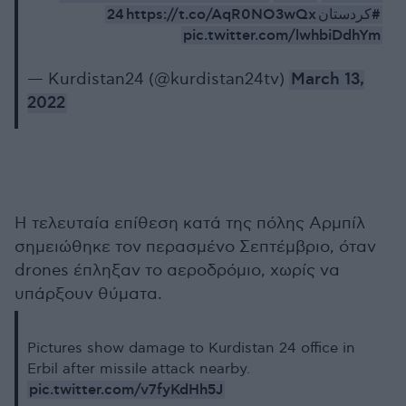
https://t.co/AqR0NO3wQx
#كردستان24
pic.twitter.com/lwhbiDdhYm
— Kurdistan24 (@kurdistan24tv)
March 13,
2022
Η τελευταία επίθεση κατά της πόλης Αρμπίλ
σημειώθηκε τον περασμένο Σεπτέμβριο, όταν
drones έπληξαν το αεροδρόμιο, χωρίς να
υπάρξουν θύματα.
Pictures show damage to Kurdistan 24 office in
Erbil after missile attack nearby.
pic.twitter.com/v7fyKdHh5J