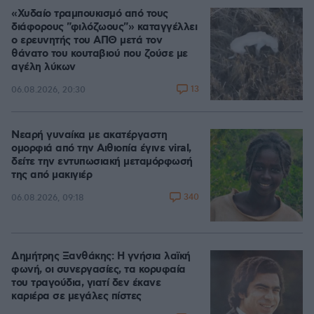
«Χυδαίο τραμπουκισμό από τους
διάφορους "φιλόζωους"» καταγγέλλει
ο ερευνητής του ΑΠΘ μετά τον
θάνατο του κουταβιού που ζούσε με
αγέλη λύκων
13
06.08.2026, 20:30
Νεαρή γυναίκα με ακατέργαστη
ομορφιά από την Αιθιοπία έγινε viral,
δείτε την εντυπωσιακή μεταμόρφωσή
της από μακιγιέρ
340
06.08.2026, 09:18
Δημήτρης Ξανθάκης: Η γνήσια λαϊκή
φωνή, οι συνεργασίες, τα κορυφαία
του τραγούδια, γιατί δεν έκανε
καριέρα σε μεγάλες πίστες