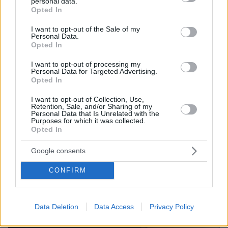
ΤΑ ΠΙΟ ΔΗΜΟΦΙΛΗ
personal data.
grant or deny consent to Google and its third-party tags to
Opted In
use your data for below specified purposes in below Google
consent section.
I want to opt-out of the Sale of my
Personal Data.
Opted In
I want to opt-out of processing my
Personal Data for Targeted Advertising.
Opted In
I want to opt-out of Collection, Use,
Retention, Sale, and/or Sharing of my
Personal Data that Is Unrelated with the
Purposes for which it was collected.
Opted In
Google consents
CONFIRM
Data Deletion
Data Access
Privacy Policy