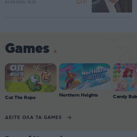
27
06.08.2026, 16:32
Games
Northern Heights
Candy Bub
Cut The Rope
ΔΕΙΤΕ ΟΛΑ ΤΑ GAMES