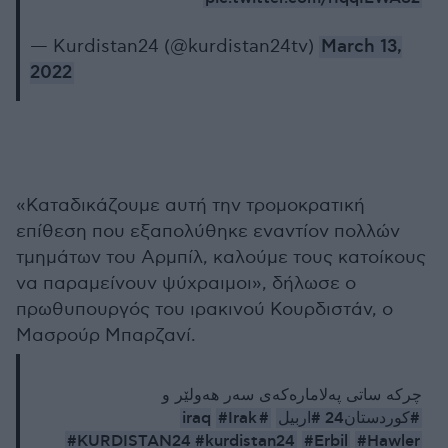
— Kurdistan24 (@kurdistan24tv)
March 13,
2022
«Καταδικάζουμε αυτή την τρομοκρατική
επίθεση που εξαπολύθηκε εναντίον πολλών
τμημάτων του Αρμπίλ, καλούμε τους κατοίκους
να παραμείνουν ψύχραιμοι», δήλωσε ο
πρωθυπουργός του ιρακινού Κουρδιστάν, ο
Μασρούρ Μπαρζανί.
چركه‌ ساتی په‌لاماره‌كه‌ی سه‌ر هه‌ولێر و
#Irak
#iraq
#اربيل
#كوردستان24
#KURDISTAN24
#kurdistan24
#Erbil
#Hawler