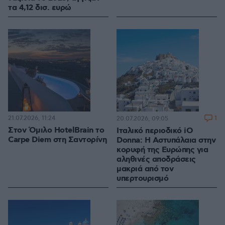
τα 4,12 δισ. ευρώ
21.07.2026, 11:24
1
20.07.2026, 09:05
Στον Όμιλο HotelBrain το
Ιταλικό περιοδικό iO
Carpe Diem στη Σαντορίνη
Donna: H Αστυπάλαια στην
κορυφή της Ευρώπης για
αληθινές αποδράσεις
μακριά από τον
υπερτουρισμό