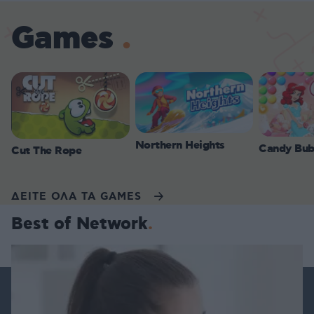
Games
Northern Heights
Candy Bub
Cut The Rope
ΔΕΙΤΕ ΟΛΑ ΤΑ GAMES
Best of Network