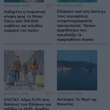
4
30.07.2026, 09:07
04.08.2026, 10:58
Ελληνικό νησί στη λίστα με
Αυξημένη η τουριστική
τους κορυφαίους
κίνηση προς τη Θάσο:
κινηματογραφικούς
Πάνω από 518.000
προορισμούς: Ήρεμο
επιβάτες και χιλιάδες
αμφιθέατρο που
οχήματα τον Ιούλιο
αγκαλιάζει το
σμαραγδένιο Αιγαίο
11
22.07.2026, 10:00
23.07.2026, 12:38
Αντίκυρα: Το Νησί της
ΕΛΣΤΑΤ: Αλμα 11,3% στις
Βοιωτίας
δαπάνες των Ελλήνων για
ταξίδια το 2025, άγγιξαν