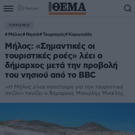
Games
ΤΟΥΡΙΣΜΟΣ
Column
Column
Μήλος
Νησιά
Τουρισμός
Κορωνοϊός
1
2
Μήλος: «Σημαντικές οι
τουριστικές ροές» λέει ο
δήμαρχος μετά την προβολή
του νησιού από το BBC
«Η Μήλος είναι πανέτοιμη για την τουριστική
σεζόν»
τονίζει ο δήμαρχος Μανώλης Μικέλης