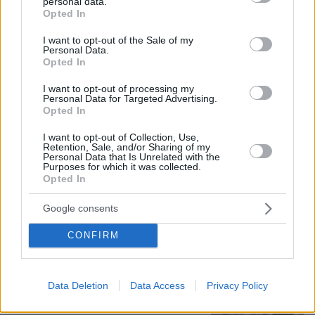
personal data.
grant or deny consent to Google and its third-party tags to
100.00%
Opted In
use your data for below specified purposes in below Google
Συνδικαλιστής ψαράς που αποχώρησε
consent section.
I want to opt-out of the Sale of my
από την Ελπίδα της Καρυστιανού, της
Personal Data.
ζητά να τον προστατέψει:
Opted In
Καταγγέλλει μεθοδευμένη σπίλωση
από μέλη του κόμματος
I want to opt-out of processing my
Personal Data for Targeted Advertising.
Opted In
41
08.08.2026, 20:05
I want to opt-out of Collection, Use,
Retention, Sale, and/or Sharing of my
Για ανθρωποκτονία από αμέλεια
Personal Data that Is Unrelated with the
Purposes for which it was collected.
κατηγορούνται οι γονείς του 4χρονου
Opted In
και ο ιδιοκτήτης του beach bar στην
Πάρο: Πώς έγινε η τραγωδία
Google consents
84
08.08.2026, 21:22
CONFIRM
Οι «Πράσινες Μπότες»: 30 χρόνια
Data Deletion
Data Access
Privacy Policy
μετά, το Έβερεστ μπορεί να δώσει
πίσω έναν από τους νεκρούς του