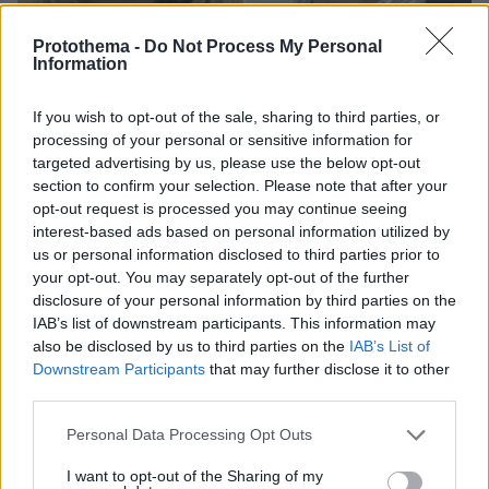
Protothema -
Do Not Process My Personal
Information
If you wish to opt-out of the sale, sharing to third parties, or
processing of your personal or sensitive information for
targeted advertising by us, please use the below opt-out
section to confirm your selection. Please note that after your
08.08.2026, 18:48
opt-out request is processed you may continue seeing
Εγκαταλείπει το κόμμα Καρυστιανού και ο
interest-based ads based on personal information utilized by
επιχειρηματίας Νίκος Μπρουτζάκης: Καταγγέλλει
us or personal information disclosed to third parties prior to
κλειστή κάστα, «λένε προδότες και πληρωμένους
your opt-out. You may separately opt-out of the further
όσους αποχωρούν»
disclosure of your personal information by third parties on the
IAB’s list of downstream participants. This information may
also be disclosed by us to third parties on the
IAB’s List of
Σοβαρό τροχαίο από αναστροφή ΙΧ
Downstream Participants
that may further disclose it to other
στην Αθηνών-Σουνίου: Συγκρούστηκε
third parties.
με μηχανή της ΔΙΑΣ, δύο αστυνομικοί
τραυματίες, βίντεο
Please note that this website/app uses one or more Google
Personal Data Processing Opt Outs
115
08.08.2026, 23:07
services and may gather and store information including but
not limited to your visit or usage behaviour. You may click to
I want to opt-out of the Sharing of my
Loaded
: