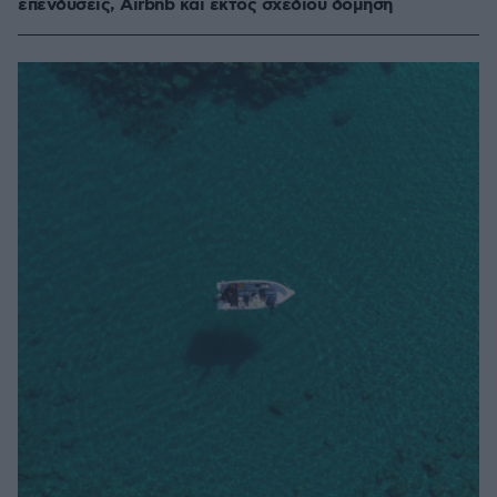
επενδύσεις, Airbnb και εκτός σχεδίου δόμηση