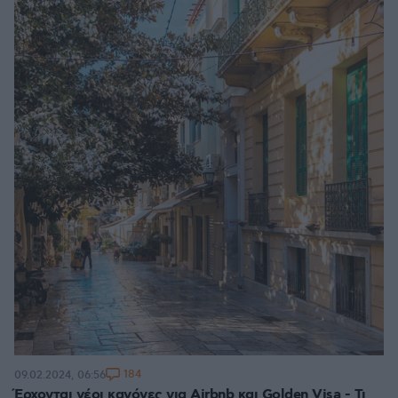
184
09.02.2024, 06:56
Έρχονται νέοι κανόνες για Airbnb και Golden Visa - Τι