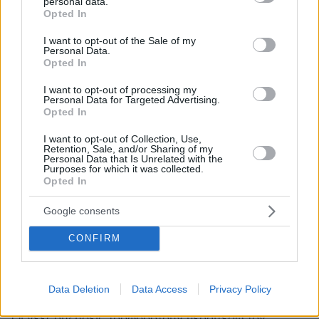
personal data.
grant or deny consent to Google and its third-party tags to
Opted In
use your data for below specified purposes in below Google
consent section.
I want to opt-out of the Sale of my
Personal Data.
Opted In
I want to opt-out of processing my
Personal Data for Targeted Advertising.
Opted In
I want to opt-out of Collection, Use,
Retention, Sale, and/or Sharing of my
Personal Data that Is Unrelated with the
Purposes for which it was collected.
Opted In
Google consents
CONFIRM
4
24.11.2023, 12:45
Εκτινάχθηκαν οι τιμές των τροφίμων στην Αργεντινή
μετά την εκλογή Μιλέι - «Ζητούν να μοιράσουμε το ένα
Data Deletion
Data Access
Privacy Policy
πακέτο ζάχαρης»
Οι νέες αυξήσεις τροφοδοτούν περαιτέρω τον