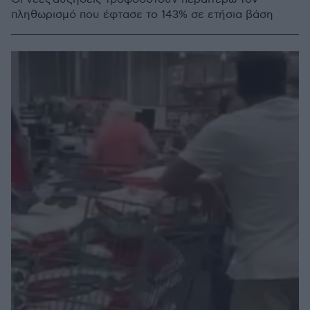
πληθωρισμό που έφτασε το 143% σε ετήσια βάση