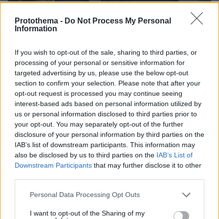
Protothema -
Do Not Process My Personal
Information
If you wish to opt-out of the sale, sharing to third parties, or
processing of your personal or sensitive information for
targeted advertising by us, please use the below opt-out
section to confirm your selection. Please note that after your
9
03.01.2024, 09:18
opt-out request is processed you may continue seeing
Σκρέκας: Έχουν «κλειδώσει» οι τιμές για 6 μήνες σε
interest-based ads based on personal information utilized by
1.300 προϊόντα
us or personal information disclosed to third parties prior to
«Οι έλεγχοι θα εντιατακοποιηθούν και βασικό μέλημά
your opt-out. You may separately opt-out of the further
μας είναι να διαπιστωθεί αν υπάρχουν δομικές
disclosure of your personal information by third parties on the
στρεβλώσεις σε όλη την εφοδιαστική αλυσίδα»,
IAB’s list of downstream participants. This information may
τόνισε ο υπουργός Ανάπτυξης
also be disclosed by us to third parties on the
IAB’s List of
Downstream Participants
that may further disclose it to other
third parties.
Please note that this website/app uses one or more Google
Personal Data Processing Opt Outs
services and may gather and store information including but
not limited to your visit or usage behaviour. You may click to
I want to opt-out of the Sharing of my