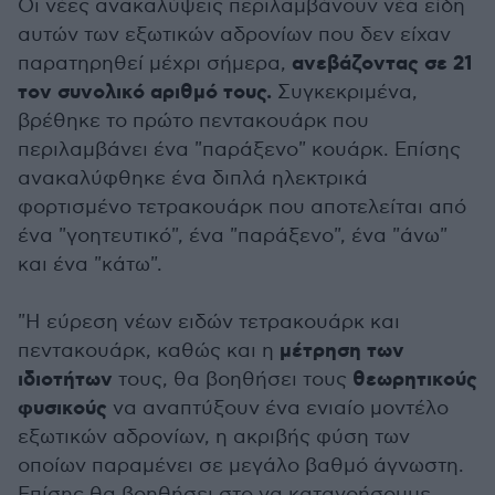
Οι νέες ανακαλύψεις περιλαμβάνουν νέα είδη
αυτών των εξωτικών αδρονίων που δεν είχαν
ανεβάζοντας σε 21
παρατηρηθεί μέχρι σήμερα,
τον συνολικό αριθμό τους.
Συγκεκριμένα,
βρέθηκε το πρώτο πεντακουάρκ που
περιλαμβάνει ένα "παράξενο" κουάρκ. Επίσης
ανακαλύφθηκε ένα διπλά ηλεκτρικά
φορτισμένο τετρακουάρκ που αποτελείται από
ένα "γοητευτικό", ένα "παράξενο", ένα "άνω"
και ένα "κάτω".
"Η εύρεση νέων ειδών τετρακουάρκ και
μέτρηση των
πεντακουάρκ, καθώς και η
ιδιοτήτων
θεωρητικούς
τους, θα βοηθήσει τους
φυσικούς
να αναπτύξουν ένα ενιαίο μοντέλο
εξωτικών αδρονίων, η ακριβής φύση των
οποίων παραμένει σε μεγάλο βαθμό άγνωστη.
Επίσης θα βοηθήσει στο να κατανοήσουμε