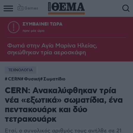
Games
ΣΥΜΒΑΙΝΕΙ ΤΩΡΑ
πριν μία ώρα
Φωτιά στην Aγία Μαρίνα Ηλείας,
σηκώθηκαν τρία αεροσκάφη
ΤΕΧΝΟΛΟΓΙΑ
CERN
Φυσική
Σωματίδιο
CERN: Ανακαλύφθηκαν τρία
νέα «εξωτικά» σωματίδια, ένα
πεντακουάρκ και δύο
τετρακουάρκ
Ετσί, ο συνολικός αριθμός τους ανήλθε σε 21