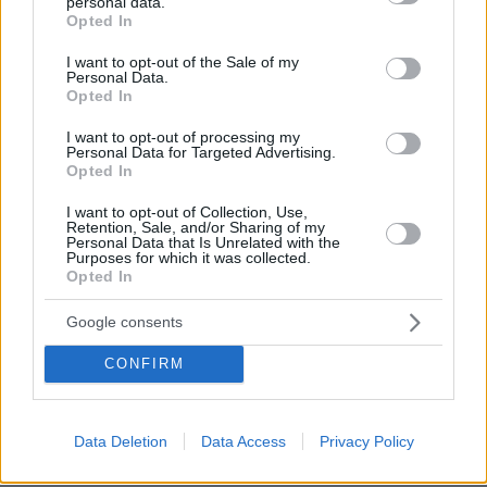
Συνελήφθη αστυνομικός για επικίνδυνη οδήγηση και
personal data.
grant or deny consent to Google and its third-party tags to
Opted In
απείθεια
use your data for below specified purposes in below Google
consent section.
πριν 19 λεπτά
I want to opt-out of the Sale of my
Personal Data.
Δημήτρης Ξανθάκης: Η γνήσια λαϊκή φωνή, οι
Opted In
συνεργασίες, τα κορυφαία του τραγούδια, γιατί δεν
έκανε καριέρα σε μεγάλες πίστες
I want to opt-out of processing my
Personal Data for Targeted Advertising.
πριν 20 λεπτά
Opted In
Οι πρώτες δηλώσεις του Λιβάι Γκαρσία: «Με έπεισαν ο
προπονητής και ο τεχνικός διευθυντής του
I want to opt-out of Collection, Use,
Παναθηναϊκού», βίντεο
Retention, Sale, and/or Sharing of my
Personal Data that Is Unrelated with the
Purposes for which it was collected.
πριν 21 λεπτά
Opted In
Αυτά είναι τα σημάδια που δείχνουν ότι ο σκύλος σας
είναι παραμελημένος
Google consents
πριν 21 λεπτά
Rihanna: Χορεύει αισθησιακά στον A$AP Rocky κατά τη
CONFIRM
διάρκεια κρουαζιέρας στα Μπαρμπέιντος
πριν 21 λεπτά
Βάζουμε το ψωμί του τοστ στο ψυγείο; Τι ισχύει
Data Deletion
Data Access
Privacy Policy
πραγματικά