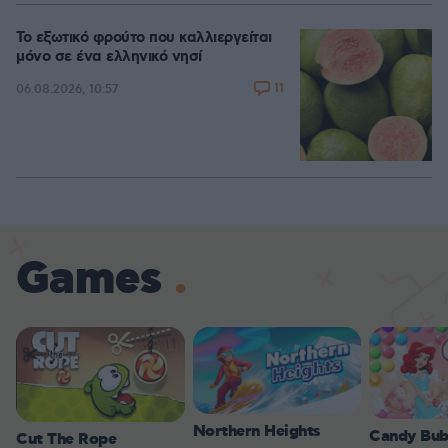
Το εξωτικό φρούτο που καλλιεργείται
μόνο σε ένα ελληνικό νησί
11
06.08.2026, 10:57
Games
Northern Heights
Candy Bub
Cut The Rope