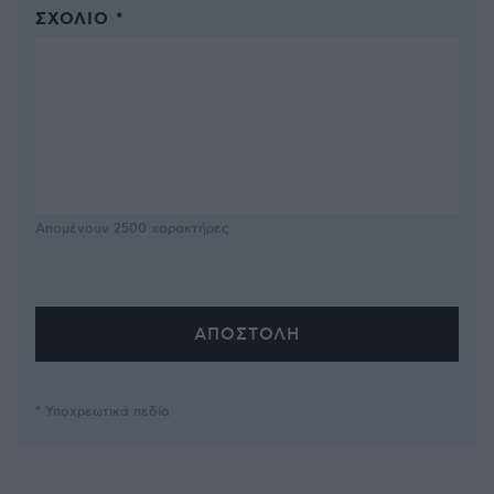
ΣΧΌΛΙΟ *
Απομένουν
2500
χαρακτήρες
* Υποχρεωτικά πεδία