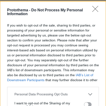
ΡΟΗ ΕΙΔΗΣΕΩΝ
Protothema -
Do Not Process My Personal
Ειδήσεις
Δημοφιλή
Σχολιασμένα
Information
πριν 6 λεπτά
If you wish to opt-out of the sale, sharing to third parties, or
Στην Ίμπιζα με τον νέο της σύντροφο η Κιάρα Φεράνι
processing of your personal or sensitive information for
targeted advertising by us, please use the below opt-out
πριν 9 λεπτά
section to confirm your selection. Please note that after your
Το «πριν και το μετά» της πρόσκρουσης του πυραύλου
opt-out request is processed you may continue seeing
της SpaceX στη Σελήνη: Τι δείχνουν φωτογραφίες
κορεατικής συσκευής
interest-based ads based on personal information utilized by
us or personal information disclosed to third parties prior to
πριν 9 λεπτά
your opt-out. You may separately opt-out of the further
Μάχη με τις φλόγες εν μέσω καύσωνα στα Βαλκάνια:
disclosure of your personal information by third parties on the
Πυρκαγιές σε Σερβία και Αλβανία με θερμοκρασίες έως
IAB’s list of downstream participants. This information may
40 βαθμούς
also be disclosed by us to third parties on the
IAB’s List of
Downstream Participants
that may further disclose it to other
πριν 12 λεπτά
Πέθανε το άσπρο κουτάβι που συμβίωνε με αγέλη
third parties.
λύκων στην Κεντρική Μακεδονία: Καλό ταξίδι μικρέ,
Please note that this website/app uses one or more Google
δείτε βίντεο
Personal Data Processing Opt Outs
services and may gather and store information including but
πριν 18 λεπτά
not limited to your visit or usage behaviour. You may click to
I want to opt-out of the Sharing of my