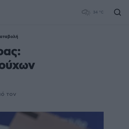
34
°C
καταβολή
ρας:
ιούχων
πό τον