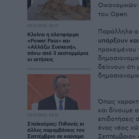
Οικονομικών
του Open.
05.07.2022, 08:11
Παράλληλα ο
Κλείνει η πλατφόρμα
υπάρξουν και
«Power Pass» και
«Αλλάζω Συσκευή»,
προκειμένου ν
πάνω από 3 εκατομμύρια
δημοσιονομική
οι αιτήσεις
δείχνουν ότι 
δημοσιονομικ
Όπως χαρακτη
και δίνουμε 
03.07.2022, 09:10
επιδοτήσεις 
Σταϊκούρας: Πιθανές κι
ένας νέος χώ
άλλες παρεμβάσεις τον
Σεπτέμβριο» 
Σεπτέμβριο σε καύσιμα