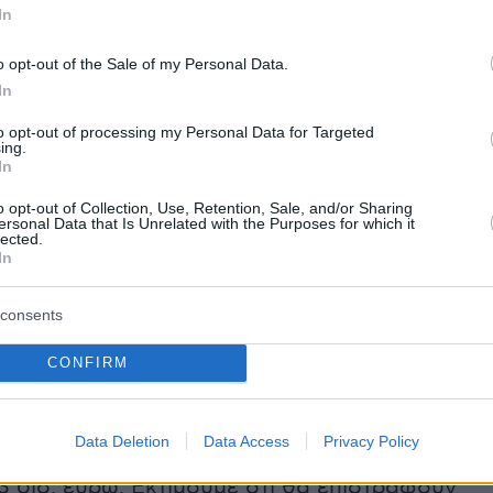
In
o opt-out of the Sale of my Personal Data.
ς να διευκρινίσει ότι «οι ανάγκες είναι
In
ενώ οι πόροι περιορισμένοι γι΄αυτό θα
to opt-out of processing my Personal Data for Targeted
στοχευμένα όσους έχουν ανάγκη. Δεν
ing.
In
φτόδεντρα, προσπαθούμε να κάνουμε το
ατό».
o opt-out of Collection, Use, Retention, Sale, and/or Sharing
ersonal Data that Is Unrelated with the Purposes for which it
lected.
In
ά την
επιστρεπτέα προκαταβολή
τόνισε ότι μέ
α θα αναρτηθούν τα εκκαθαριστικά και θα
consents
 πολίτες τι θα πρέπει να επιστρέψουν στο κράτ
 αποφασίσουν οι ίδιοι εάν θα το πληρώσουν
CONFIRM
πτωση 15% ή σε 96 δόσεις.
Data Deletion
Data Access
Privacy Policy
κτηριστικά ότι «το μέτρο το πήγαμε αρκετά
3 δισ. ευρώ. Εκτιμούμε ότι θα επιστραφούν