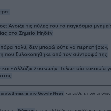
ερα:
ος: Άνοιξε τις πύλες του το παγκόσμιο μνημεί
ίας στο Σημείο Μηδέν
 πάρα πολύ, δεν μπορώ ούτε να περπατήσω»,
νη που ξυλοκοπήθηκε από τον σύντροφό της
 και «Αλλάζω Συσκευή»: Τελευταία ευκαιρία γ
ματος
protothema.gr στο Google News
ο
και μάθετε πρώτοι όλες
Ειδήσεις
ελευταίες
από την Ελλάδα και τον Κόσμο, τη στιγ