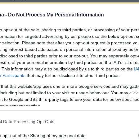
μείωσε ότι αν και κανείς δεν γνωρίζει την
ma -
Do Not Process My Personal Information
αυξήσεων
σε φυσικό αέριο και καύσιμα
εκτιμά ό
to opt-out of the sale, sharing to third parties, or processing of your per
ν σε υψηλά επίπεδα οπότε τα 6 δισ. ευρώ
formation for targeted advertising by us, please use the below opt-out s
νουν περισσότερα.
r selection. Please note that after your opt-out request is processed y
eing interest-based ads based on personal information utilized by us or
disclosed to third parties prior to your opt-out. You may separately opt-
ος στην
εισφορά αλληλεγγύης
ο Χρ. Σταικούρ
losure of your personal information by third parties on the IAB’s list of
πως «έχουμε υποχρέωση να την καταργήσουμε
. This information may also be disclosed by us to third parties on the
IA
όσιους υπαλλήλους και τους συνταξιούχους.
Participants
that may further disclose it to other third parties.
μευσή μας για την οποία πρέπει να
 that this website/app uses one or more Google services and may gath
υμε 450 εκατ. ευρώ ώστε να εφαρμοστεί».
including but not limited to your visit or usage behaviour. You may click 
 to Google and its third-party tags to use your data for below specifi
ogle consent section.
ς ότι οι παρεμβάσεις αυτές γίνονται γιατί τα
l Data Processing Opt Outs
πάνω από τις αρχικές εκτιμήσεις γεγονός που
o opt-out of the Sharing of my personal data.
α ενισχύσουμε το διαθέσιμο εισόδημα των