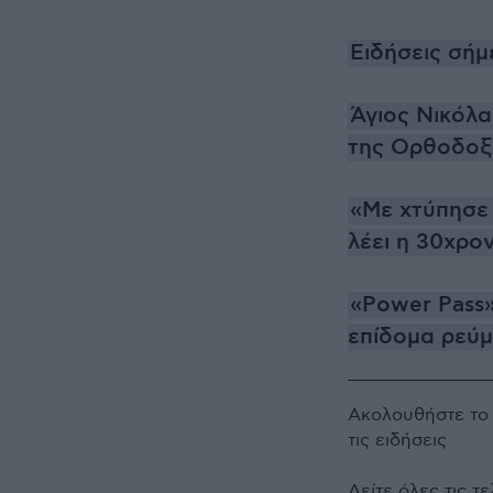
Ειδήσεις σήμ
Άγιος Νικόλα
της Ορθοδοξ
«Με χτύπησε
λέει η 30χρο
«Power Pass»
επίδομα ρεύ
Ακολουθήστε τ
τις ειδήσεις
Δείτε όλες τις τ