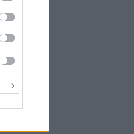
σα
ος