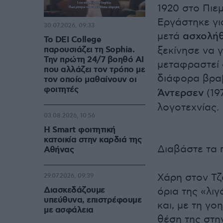
1920 στο Πιε
Εργάστηκε γι
30.07.2026, 09:33
μετά
ασχολήθ
Το DEI College
παρουσιάζει τη Sophia.
ξεκίνησε να γ
Την πρώτη 24/7 βοηθό AI
μεταφραστεί 
που αλλάζει τον τρόπο με
διάφορα βραβ
τον οποίο μαθαίνουν οι
φοιτητές
Άντερσεν
(19
λογοτεχνίας.
03.08.2026, 10:56
Η Smart φοιτητική
κατοικία στην καρδιά της
Διαβάστε τα 
Αθήνας
Χάρη στον Τζ
29.07.2026, 09:39
Διασκεδάζουμε
όρια της «λι
υπεύθυνα, επιστρέφουμε
και, με τη γο
με ασφάλεια
θέση της στην