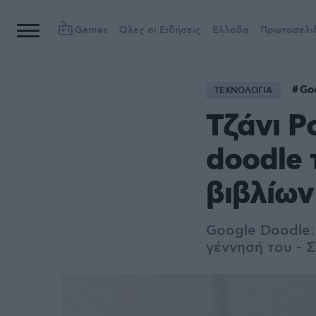
Games
Όλες οι Ειδήσεις
Ελλάδα
Πρωτοσέλι
Go
ΤΕΧΝΟΛΟΓΙΑ
Τζάνι Ρ
doodle 
βιβλίων
Google Doodle: 
γέννησή του - 