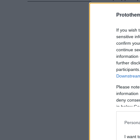
Κοινός παρονο
διαχρονικότη
Protothe
ηρώων του, ο
If you wish 
διαμαρτυρία.
sensitive in
στερεοτύπων 
confirm you
συγγραφέας κ
continue se
information 
απελευθερωθο
further disc
τους συμβιβα
participants
Downstream 
Please note
information 
deny consent
in below Go
Persona
I want t