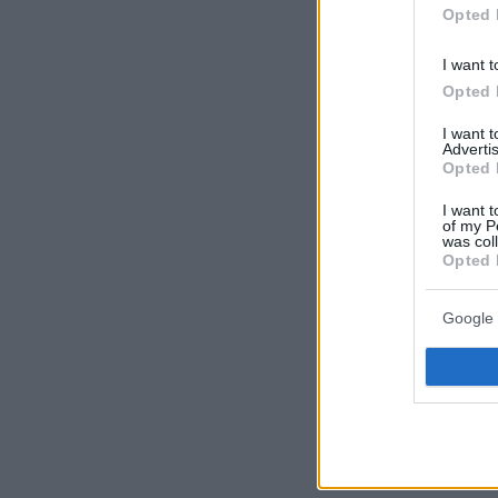
Opted 
I want t
Opted 
I want 
Advertis
Opted 
I want t
of my P
was col
Opted 
Google 