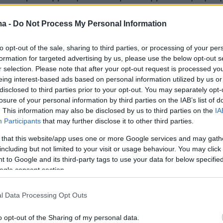
μαστής στις ιστορίες του Ροντάρι είναι η
τα των θεμάτων του, το ανήσυχο πνεύμα των
ma -
Do Not Process My Personal Information
 ηθικός προβληματισμός και η θαρραλέα
to opt-out of the sale, sharing to third parties, or processing of your per
 Με το χιούμορ του παραλόγου, το παιχνίδι τω
formation for targeted advertising by us, please use the below opt-out s
και τις ευφάνταστες αλλοιώσεις της γλώσσας,
r selection. Please note that after your opt-out request is processed y
αλεί μικρούς και μεγάλους
να
eing interest-based ads based on personal information utilized by us or
disclosed to third parties prior to your opt-out. You may separately opt-
ύν από τα καλούπια, τις προκαταλήψεις και
losure of your personal information by third parties on the IAB’s list of
σμούς, να κοιτάξουν μακριά.
. This information may also be disclosed by us to third parties on the
IA
Participants
that may further disclose it to other third parties.
 that this website/app uses one or more Google services and may gath
including but not limited to your visit or usage behaviour. You may click 
 to Google and its third-party tags to use your data for below specifi
ogle consent section.
l Data Processing Opt Outs
o opt-out of the Sharing of my personal data.