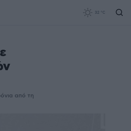
32
°C
με
ών
ρόνια από τη