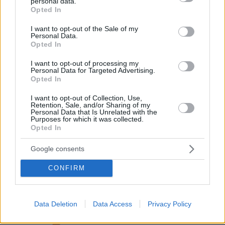
personal data.
grant or deny consent to Google and its third-party tags to
Opted In
use your data for below specified purposes in below Google
consent section.
I want to opt-out of the Sale of my
Personal Data.
Opted In
I want to opt-out of processing my
Personal Data for Targeted Advertising.
Opted In
I want to opt-out of Collection, Use,
Retention, Sale, and/or Sharing of my
Personal Data that Is Unrelated with the
Purposes for which it was collected.
Opted In
Google consents
CONFIRM
Data Deletion
Data Access
Privacy Policy