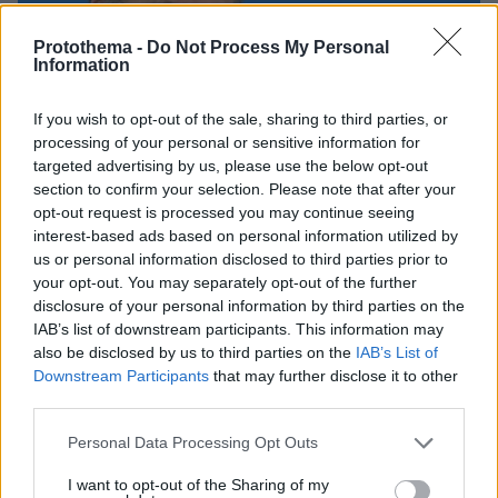
Protothema -
Do Not Process My Personal
Information
If you wish to opt-out of the sale, sharing to third parties, or
processing of your personal or sensitive information for
targeted advertising by us, please use the below opt-out
section to confirm your selection. Please note that after your
opt-out request is processed you may continue seeing
interest-based ads based on personal information utilized by
us or personal information disclosed to third parties prior to
your opt-out. You may separately opt-out of the further
disclosure of your personal information by third parties on the
IAB’s list of downstream participants. This information may
also be disclosed by us to third parties on the
IAB’s List of
Downstream Participants
that may further disclose it to other
4
02.12.2019, 20:20
Κουμουτσάκος: Σε μέθη μεγαλείου η Τουρκία
third parties.
Δηλώσεις σχετικά με τις απειλές της Τουρκίας για το
Please note that this website/app uses one or more Google
Personal Data Processing Opt Outs
προσφυγικό
services and may gather and store information including but
not limited to your visit or usage behaviour. You may click to
I want to opt-out of the Sharing of my