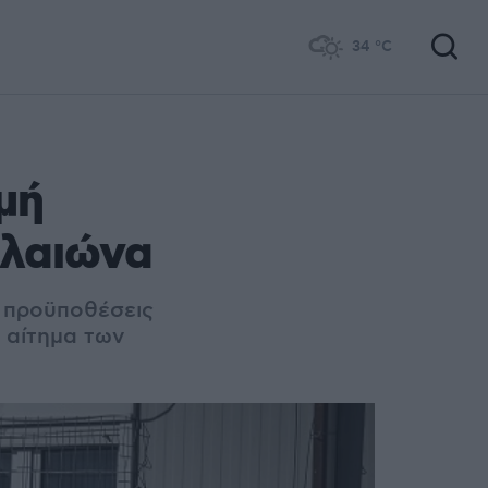
34
°C
μή
Ελαιώνα
ς προϋποθέσεις
ό αίτημα των