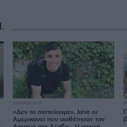
Η
07.08.2026, 07:19
07
«Δεν το πιστεύουμε», λένε οι
Π
ί
Αμερικανοί που υιοθέτησαν τον
β
Χ
Αφγανό στη Λέσβο - Η αρχική