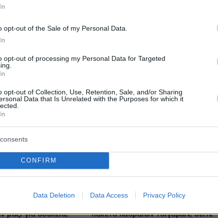
In
protothema.gr στο Google News
το
και μάθετε πρώτοι
o opt-out of the Sale of my Personal Data.
εις
In
Ειδήσεις
 τελευταίες
από την Ελλάδα και τον Κόσμο, τη
to opt-out of processing my Personal Data for Targeted
ing.
Protothema.gr
μβαίνουν, στο
In
o opt-out of Collection, Use, Retention, Sale, and/or Sharing
ersonal Data that Is Unrelated with the Purposes for which it
lected.
Ειδήσεις
Δημοφιλή
Σχολιασμέν
ΗΣΕΩΝ
In
πριν 28 λεπτά
consents
ήθεια ότι οι σκύλοι
Άρτος: Όσα πρέπει να γνωρίζουμε
άτες; Μπορούν να
για το προζύμι, τη μαγιά, το
CONFIRM
ά μαζί τους;
sourdough και το levain
πριν 30 λεπτά
γιος της που
Συνελήφθη 56χρονος στο
Data Deletion
Data Access
Privacy Policy
 τροχαίο στις
αεροδρόμιο Μυκόνου με 2.280
ν μαζί για δουλειά,
πακέτα λαθραίων τσιγάρων, δείτε