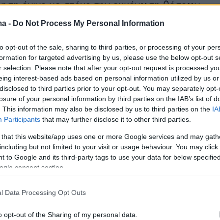
ίρηση έγινε με στόχο την εκκένωση θέσεων
στη δομή, τονίζοντας ότι τέτοιου είδους
ma -
Do Not Process My Personal Information
γίνονται με διακριτική παρουσία της
και όχι παρουσία των ΜΑΤ.
to opt-out of the sale, sharing to third parties, or processing of your per
formation for targeted advertising by us, please use the below opt-out s
r selection. Please note that after your opt-out request is processed y
ντες, ο ακριβής αριθμός των οποίων δεν έχει
eing interest-based ads based on personal information utilized by us or
 γνωστός, οδηγούνται στη Διεύθυνση
disclosed to third parties prior to your opt-out. You may separately opt-
losure of your personal information by third parties on the IAB’s list of
Αττικής, στην Πέτρου Ράλλη, ώστε να
. This information may also be disclosed by us to third parties on the
IA
Η επιχείρηση δεν έχει ολοκληρωθεί, ωστόσο
Participants
that may further disclose it to other third parties.
ηγές του ΥΜΕΠΟ αναφέρουν ότι η κατάσταση
 that this website/app uses one or more Google services and may gath
μαλοποιηθεί.
including but not limited to your visit or usage behaviour. You may click 
 to Google and its third-party tags to use your data for below specifi
ogle consent section.
-ΜΠΕ
l Data Processing Opt Outs
o opt-out of the Sharing of my personal data.