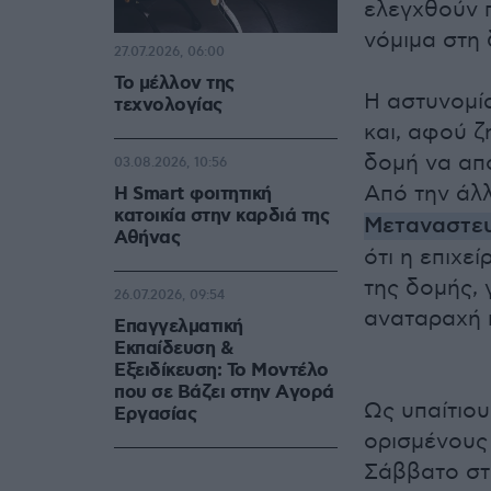
ελεγχθούν π
νόμιμα στη δ
27.07.2026, 06:00
Το μέλλον της
Η αστυνομία
τεχνολογίας
και, αφού 
δομή να απ
03.08.2026, 10:56
Από την άλλ
Η Smart φοιτητική
κατοικία στην καρδιά της
Μεταναστευ
Αθήνας
ότι η επιχε
της δομής, 
26.07.2026, 09:54
αναταραχή 
Επαγγελματική
Εκπαίδευση &
Εξειδίκευση: Το Mοντέλο
που σε Bάζει στην Aγορά
Ως υπαίτιο
Eργασίας
ορισμένους
Σάββατο στ