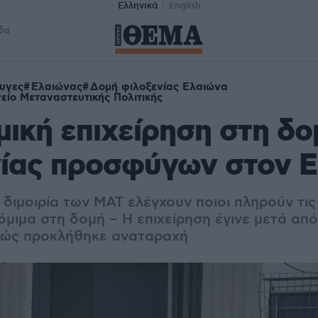
Ελληνικά
English
δα
υγες
Ελαιώνας
Δομή φιλοξενίας Ελαιώνα
είο Μεταναστευτικής Πολιτικής
ική επιχείρηση στη δο
νίας προσφύγων στον 
 διμοιρία των ΜΑΤ ελέγχουν ποιοι πληρούν τι
όμιμα στη δομή – Η επιχείρηση έγινε μετά απ
θώς προκλήθηκε αναταραχή