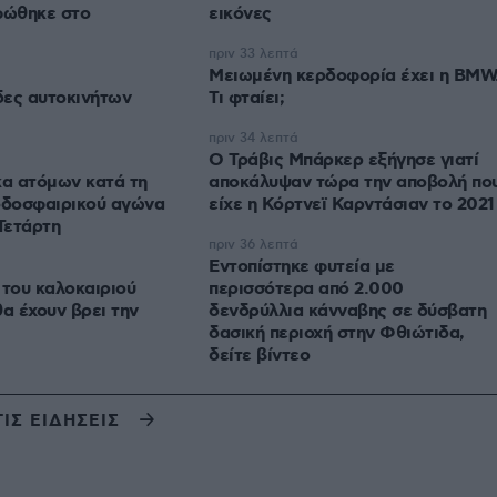
φώθηκε στο
εικόνες
πριν 33 λεπτά
Μειωμένη κερδοφορία έχει η BMW
ίδες αυτοκινήτων
Τι φταίει;
πριν 34 λεπτά
O Τράβις Μπάρκερ εξήγησε γιατί
α ατόμων κατά τη
αποκάλυψαν τώρα την αποβολή πο
οδοσφαιρικού αγώνα
είχε η Κόρτνεϊ Καρντάσιαν το 2021
Τετάρτη
πριν 36 λεπτά
Εντοπίστηκε φυτεία με
 του καλοκαιριού
περισσότερα από 2.000
θα έχουν βρει την
δενδρύλλια κάνναβης σε δύσβατη
δασική περιοχή στην Φθιώτιδα,
δείτε βίντεο
ΤΙΣ ΕΙΔΗΣΕΙΣ