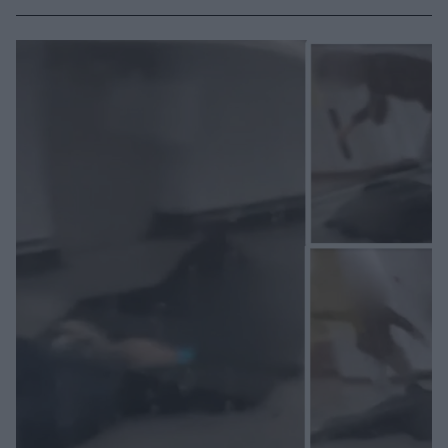
βράδυ της Παρασκευής μαζί με έναν ειδικό φρουρό