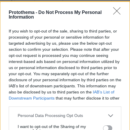
καθένα, τον όρο της εμφάνισης στο αστυνομικό
τμήμα της περιοχής τους τρεις φορές το μήνα και
Protothema -
Do Not Process My Personal
επιτήρηση από επιμελητή κοινωνικής αρωγής -
Information
«Ζήτησαν μια ευκαιρία και την πήραν» είπε ο
συνήγορός τους
If you wish to opt-out of the sale, sharing to third parties, or
processing of your personal or sensitive information for
targeted advertising by us, please use the below opt-out
section to confirm your selection. Please note that after your
opt-out request is processed you may continue seeing
interest-based ads based on personal information utilized by
us or personal information disclosed to third parties prior to
your opt-out. You may separately opt-out of the further
disclosure of your personal information by third parties on the
IAB’s list of downstream participants. This information may
also be disclosed by us to third parties on the
IAB’s List of
Downstream Participants
that may further disclose it to other
third parties.
Please note that this website/app uses one or more Google
Personal Data Processing Opt Outs
services and may gather and store information including but
not limited to your visit or usage behaviour. You may click to
I want to opt-out of the Sharing of my