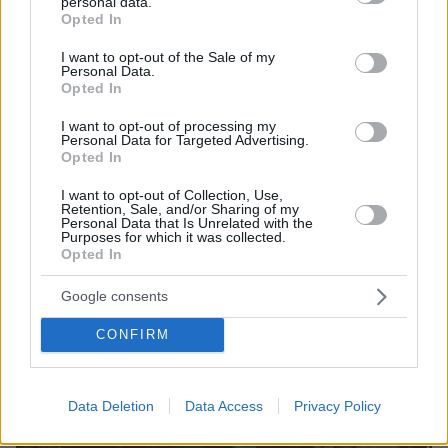
personal data.
grant or deny consent to Google and its third-party tags to
Opted In
use your data for below specified purposes in below Google
consent section.
I want to opt-out of the Sale of my
Personal Data.
Opted In
68
19.01.2021, 11:23
Στον ανακριτή οι δύο ανήλικοι που κατηγορούνται για
I want to opt-out of processing my
τον ξυλοδαρμό του σταθμάρχη στο μετρό
Personal Data for Targeted Advertising.
Opted In
Μετάνοια αναμένεται να δηλώσουν οι δύο ανήλικοι -
Τι προβλέπει η νομοθεσία - Όλη η δικογραφία της
I want to opt-out of Collection, Use,
Retention, Sale, and/or Sharing of my
υπόθεσης
Personal Data that Is Unrelated with the
Purposes for which it was collected.
Opted In
Google consents
CONFIRM
Data Deletion
Data Access
Privacy Policy