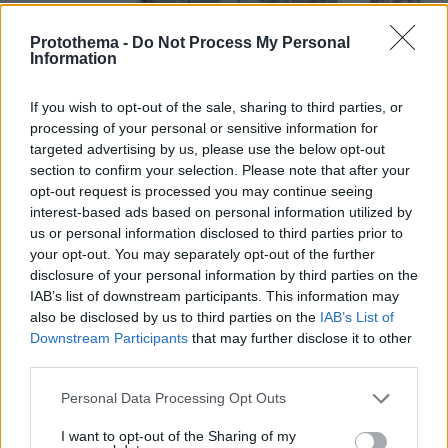
Protothema -
Do Not Process My Personal
Information
If you wish to opt-out of the sale, sharing to third parties, or
processing of your personal or sensitive information for
targeted advertising by us, please use the below opt-out
section to confirm your selection. Please note that after your
opt-out request is processed you may continue seeing
interest-based ads based on personal information utilized by
us or personal information disclosed to third parties prior to
your opt-out. You may separately opt-out of the further
disclosure of your personal information by third parties on the
IAB’s list of downstream participants. This information may
also be disclosed by us to third parties on the
IAB’s List of
Downstream Participants
that may further disclose it to other
17.11.2023, 16:25
Σεισμός 3,9 Ρίχτερ στη Χάλκη
third parties.
Το επίκεντρο του σεισμού ήταν στα 14 χιλιόμετρα
Please note that this website/app uses one or more Google
Personal Data Processing Opt Outs
βορειοανατολικά της Χάλκης, ενώ το εστιακό βάθος
services and may gather and store information including but
εντοπίστηκε στα 17 χιλιόμετρα
not limited to your visit or usage behaviour. You may click to
I want to opt-out of the Sharing of my