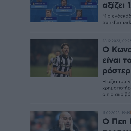
αξίζει 
Μια ενδεκάδα
transfermark
28.12.2023, 09:2
Ο Κωνσ
είναι τ
ρόστερ
Η αξία του 
χρηματιστήρ
ο πιο ακριβ
11.09.2023, 19:49
Ο Πεπ 