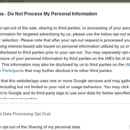
ons League
ma -
Do Not Process My Personal Information
υς και Χάαλαντ οι
to opt-out of the sale, sharing to third parties, or processing of your per
formation for targeted advertising by us, please use the below opt-out s
μότεροι ποδοσφαιριστές του
r selection. Please note that after your opt-out request is processed y
eing interest-based ads based on personal information utilized by us or
η - Αναλυτικά η 10αδα
disclosed to third parties prior to your opt-out. You may separately opt-
losure of your personal information by third parties on the IAB’s list of
οστολογούνται πλέον στα 200 εκατομμύρια ευρώ
. This information may also be disclosed by us to third parties on the
IA
Participants
that may further disclose it to other third parties.
3
9
 that this website/app uses one or more Google services and may gath
ση η χρηματιστηριακή αξία του
including but not limited to your visit or usage behaviour. You may click 
 to Google and its third-party tags to use your data for below specifi
ύρισε σε επίπεδα... 2006 -
ogle consent section.
ίντεο
l Data Processing Opt Outs
 ευρώ είναι η χαμηλότερη από το 2006- Η αξία του
ανώτερο σημείο της στα 180 εκατομμύρια ευρώ το
o opt-out of the Sharing of my personal data.