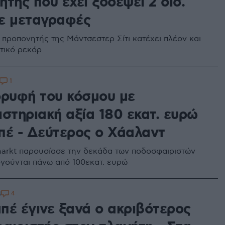
τής που έχει ξοδέψει 2 δισ.
ε μεταγραφές
 προπονητής της Μάντσεστερ Σίτι κατέχει πλέον και
τικό ρεκόρ
1
ορυφή του κόσμου με
ιστηριακή αξία 180 εκατ. ευρώ
πέ - Δεύτερος ο Χάαλαντ
markt παρουσίασε την δεκάδα των ποδοσφαιριστών
γούνται πάνω από 100εκατ. ευρώ
4
4
πέ έγινε ξανά ο ακριβότερος