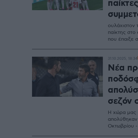
παίκτε
συμμετ
ουλάχιστον 
παίκτης στο
που έπαιξε 
31.10.2025, 18:34
Νέα πρω
ποδόσφ
απολύσ
σεζόν 
Η χώρα μας 
απολύθηκαν 
Οκτωβρίου -