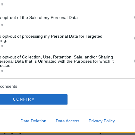
αγωνιζόταν στη Μπαρτσελόνα – Η πρώτη άρχισε όταν
In
ην Παρί Σεν Ζερμέν και αργότερα όταν κατέληξε στην
o opt-out of the Sale of my Personal Data.
In
to opt-out of processing my Personal Data for Targeted
ίδης πιο ακριβός παίκτης της
ing.
In
League – Άφησε στη 2η θέση
o opt-out of Collection, Use, Retention, Sale, and/or Sharing
ersonal Data that Is Unrelated with the Purposes for which it
νσταντέλια - Βίντεο
lected.
In
ννίδης αναρριχήθηκε στην κορυφή της λίστας
ακής αξίας των παικτών της Super League, με αξία 18
consents
ν ευρώ, ξεπερνώντας τον Γιάννη Κωνσταντέλια του
ατ. ευρώ) – O Παναθηναϊκός έχει τέσσερις παίκτες
CONFIRM
αία δεκάδα
11
Data Deletion
Data Access
Privacy Policy
ακριβή ενδεκάδα στον κόσμο