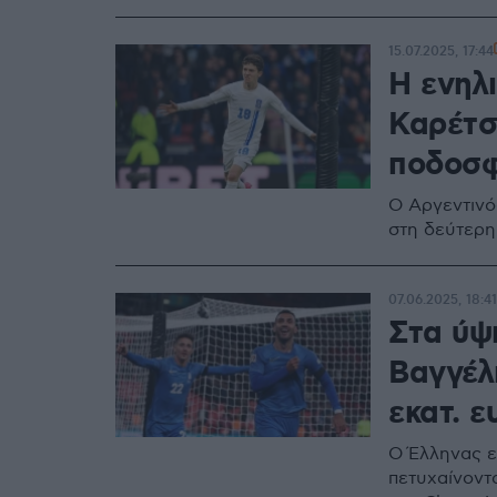
15.07.2025, 17:44
Η ενηλ
Καρέτσ
ποδοσφ
Ο Αργεντινό
στη δεύτερη
07.06.2025, 18:41
Στα ύψ
Βαγγέλ
εκατ. 
Ο Έλληνας ε
πετυχαίνοντα