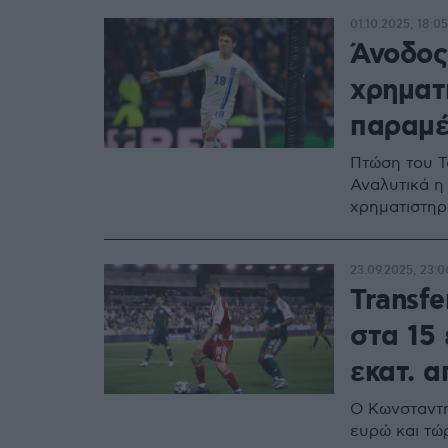
01.10.2025, 18:05
Άνοδος
χρηματ
παραμέ
Πτώση του Τσ
Αναλυτικά η
χρηματιστηρ
23.09.2025, 23:0
Transf
στα 15 
εκατ. 
Ο Κωνσταντή
ευρώ και τώ