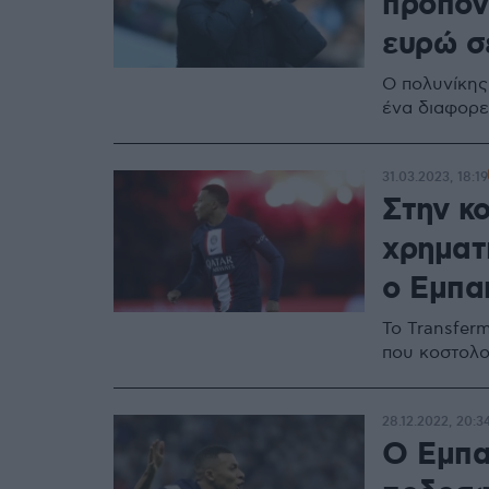
προπονη
ευρώ σ
Ο πολυνίκης
ένα διαφορε
31.03.2023, 18:19
Στην κ
χρηματ
ο Εμπα
Το Transfer
που κοστολο
28.12.2022, 20:3
O Εμπα