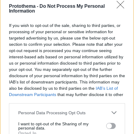
Protothema -
Do Not Process My Personal
Information
If you wish to opt-out of the sale, sharing to third parties, or
processing of your personal or sensitive information for
targeted advertising by us, please use the below opt-out
section to confirm your selection. Please note that after your
opt-out request is processed you may continue seeing
interest-based ads based on personal information utilized by
us or personal information disclosed to third parties prior to
your opt-out. You may separately opt-out of the further
disclosure of your personal information by third parties on the
IAB’s list of downstream participants. This information may
also be disclosed by us to third parties on the
IAB’s List of
Downstream Participants
that may further disclose it to other
third parties.
14.04.2023, 13:05
Please note that this website/app uses one or more Google
Personal Data Processing Opt Outs
Ο «Τόλης», η «Άσπα» και ο «Μύρωνας»
services and may gather and store information including but
φωτογραφίζονται μαζί στα γυρίσματα του «Σασμού»
not limited to your visit or usage behaviour. You may click to
I want to opt-out of the Sharing of my
personal data.
Δείτε την ανάρτηση του Θάνου Μπίρκου
grant or deny consent to Google and its third-party tags to
Opted In