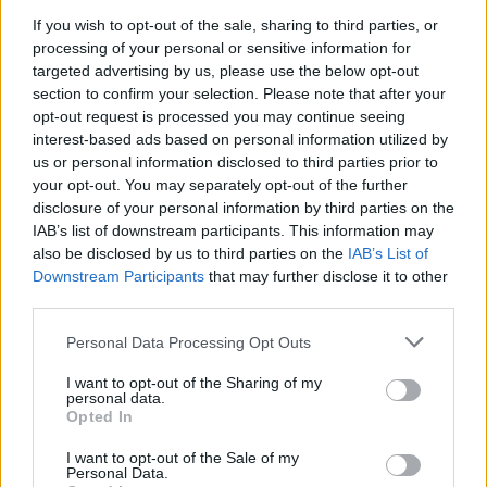
If you wish to opt-out of the sale, sharing to third parties, or
processing of your personal or sensitive information for
31.01.2023, 13:16
targeted advertising by us, please use the below opt-out
Με το κλειδί της πόλης του Λαυρίου τιμήθηκαν ο
section to confirm your selection. Please note that after your
Θανάσης και η Μαρίνα Μαρτίνου
opt-out request is processed you may continue seeing
interest-based ads based on personal information utilized by
Τον χαρακτήρισαν τον Έλληνα εφοπλιστή μεγάλο
us or personal information disclosed to third parties prior to
ευεργέτη ο οποίος προσφέρει αθόρυβα όπου του
your opt-out. You may separately opt-out of the further
ζητηθεί συνολικά σε όλη την Ελλάδα
disclosure of your personal information by third parties on the
IAB’s list of downstream participants. This information may
also be disclosed by us to third parties on the
IAB’s List of
Downstream Participants
that may further disclose it to other
third parties.
Please note that this website/app uses one or more Google
Personal Data Processing Opt Outs
services and may gather and store information including but
not limited to your visit or usage behaviour. You may click to
I want to opt-out of the Sharing of my
personal data.
grant or deny consent to Google and its third-party tags to
Opted In
use your data for below specified purposes in below Google
consent section.
I want to opt-out of the Sale of my
Personal Data.