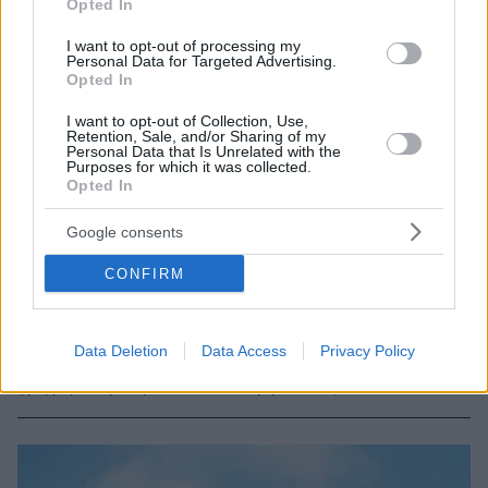
Opted In
I want to opt-out of processing my
Personal Data for Targeted Advertising.
Opted In
I want to opt-out of Collection, Use,
Retention, Sale, and/or Sharing of my
Personal Data that Is Unrelated with the
Purposes for which it was collected.
Opted In
Google consents
10.01.2023, 08:15
Ναυπηγεία Σκαραμαγκά: Τον Απρίλιο εκτιμάται η
CONFIRM
επαναλειτουργία τους – Όλα όσα είπε ο Προκοπίου στο
ΕΒΕΠ
Επισπεύδονται οι διαδικασίες από το υπουργείο
Data Deletion
Data Access
Privacy Policy
Οικονομικών προκειμένου να ξεκινήσει το
γρηγορότερο η επαναλειτουργία τους