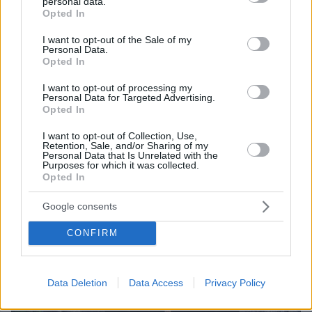
personal data.
grant or deny consent to Google and its third-party tags to
συνέβησαν πριν από δεκαετίες και οι κατηγορίες
Opted In
use your data for below specified purposes in below Google
έχουν συνεπώς παραγραφεί
consent section.
I want to opt-out of the Sale of my
Personal Data.
Opted In
I want to opt-out of processing my
Personal Data for Targeted Advertising.
Opted In
I want to opt-out of Collection, Use,
Retention, Sale, and/or Sharing of my
Personal Data that Is Unrelated with the
Purposes for which it was collected.
Opted In
Google consents
CONFIRM
Data Deletion
Data Access
Privacy Policy