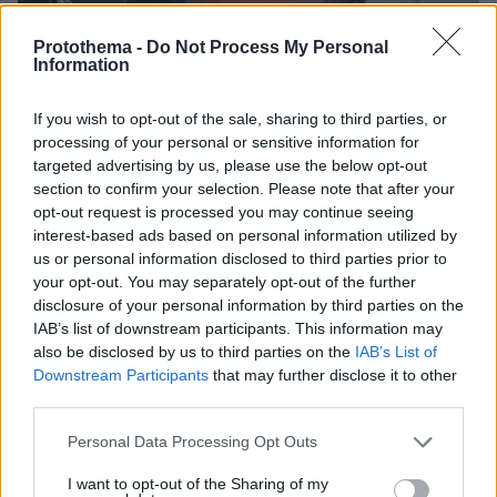
Protothema -
Do Not Process My Personal
Information
If you wish to opt-out of the sale, sharing to third parties, or
processing of your personal or sensitive information for
targeted advertising by us, please use the below opt-out
section to confirm your selection. Please note that after your
opt-out request is processed you may continue seeing
interest-based ads based on personal information utilized by
us or personal information disclosed to third parties prior to
your opt-out. You may separately opt-out of the further
disclosure of your personal information by third parties on the
IAB’s list of downstream participants. This information may
also be disclosed by us to third parties on the
IAB’s List of
Downstream Participants
that may further disclose it to other
third parties.
30.07.2024, 12:06
Ο R. Kelly απαιτεί να αναιρεθεί η καταδίκη του για
Please note that this website/app uses one or more Google
Personal Data Processing Opt Outs
σεξουαλική κακοποίηση ανηλίκων
services and may gather and store information including but
not limited to your visit or usage behaviour. You may click to
I want to opt-out of the Sharing of my
Ο ράπερ ισχυρίζεται ότι οι φερόμενες πράξεις του