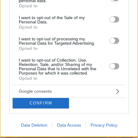
personal data.
grant or deny consent to Google and its third-party tags to
Opted In
use your data for below specified purposes in below Google
consent section.
I want to opt-out of the Sale of my
Personal Data.
Opted In
I want to opt-out of processing my
Personal Data for Targeted Advertising.
Opted In
3
25.10.2023, 23:21
Μαυροπάνος για το Ολυμπιακός - Γουέστ Χαμ: «Πολύ
I want to opt-out of Collection, Use,
ωραίο που θα ξαναπαίξω σε αυτό το γήπεδο»
Retention, Sale, and/or Sharing of my
Personal Data that Is Unrelated with the
Ο αμυντικός της Γουέστ Χαμ είχε παίξει το 2017 στον
Purposes for which it was collected.
Πειραιά με τη φανέλα του ΠΑΣ Γιάννινα
Opted In
Google consents
CONFIRM
Data Deletion
Data Access
Privacy Policy