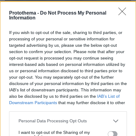
28.12.2023, 23:52
Protothema -
Do Not Process My Personal
Σκόραρε κόντρα στην Άρσεναλ αλλά δεν πανηγύρισε το
Information
γκολ ο Μαυροπάνος - Βίντεο
Ο Ντίνος Μαυροπάνος πέτυχε το πρώτο του γκολ
If you wish to opt-out of the sale, sharing to third parties, or
στην Premier League με τη φανέλα της Γουέστ Χαμ
processing of your personal or sensitive information for
targeted advertising by us, please use the below opt-out
section to confirm your selection. Please note that after your
opt-out request is processed you may continue seeing
interest-based ads based on personal information utilized by
us or personal information disclosed to third parties prior to
your opt-out. You may separately opt-out of the further
disclosure of your personal information by third parties on the
IAB’s list of downstream participants. This information may
also be disclosed by us to third parties on the
IAB’s List of
Downstream Participants
that may further disclose it to other
third parties.
Please note that this website/app uses one or more Google
Personal Data Processing Opt Outs
services and may gather and store information including but
not limited to your visit or usage behaviour. You may click to
I want to opt-out of the Sharing of my