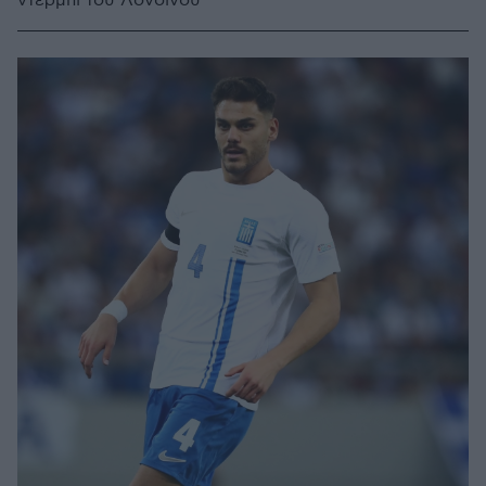
ντέρμπι του Λονδίνου