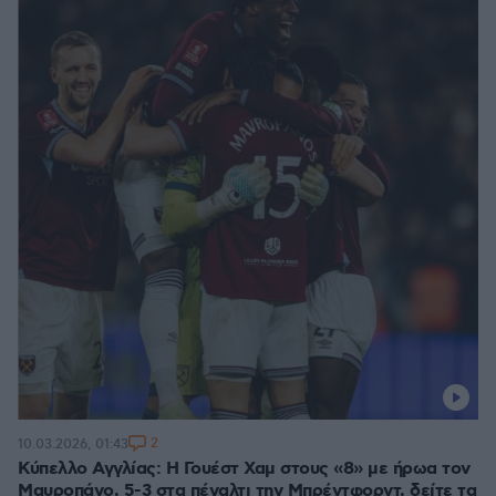
2
10.03.2026, 01:43
Κύπελλο Αγγλίας: Η Γουέστ Χαμ στους «8» με ήρωα τον
Μαυροπάνο, 5-3 στα πέναλτι την Μπρέντφορντ, δείτε τα