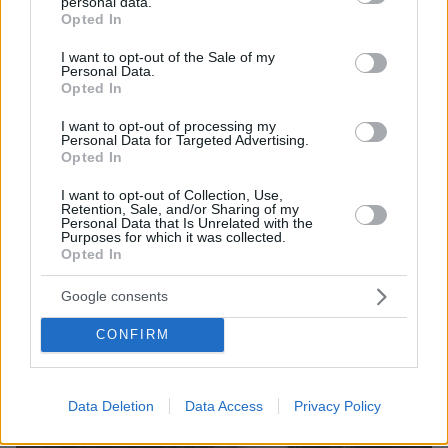
personal data.
grant or deny consent to Google and its third-party tags to
Opted In
use your data for below specified purposes in below Google
consent section.
I want to opt-out of the Sale of my
Personal Data.
Opted In
54
08.05.2024, 15:27
Ασκήθηκε έφεση στο βούλευμα αποφυλάκισης του
I want to opt-out of processing my
Νίκου Μιχαλολιάκου
Personal Data for Targeted Advertising.
Opted In
Ο αντεισαγγελέας Εφετών Λαμίας επισημαίνει ότι ο
κ. Μιχαλολιάκος δεν πληροί τις ουσιαστικές
I want to opt-out of Collection, Use,
προϋποθέσεις για την αποφυλάκισή του - Αναφέρει
Retention, Sale, and/or Sharing of my
Personal Data that Is Unrelated with the
ότι οι δημοσιεύσεις του υπέρ της Χρυσής
Purposes for which it was collected.
Αυγής καταδεικνύουν την κακή διαγωγή του και την
Opted In
επικινδυνότητά του για την τέλεση νέων εγκλημάτων,
εφόσον αποφυλακιστεί
Google consents
CONFIRM
Data Deletion
Data Access
Privacy Policy