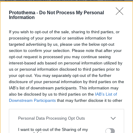
Είχε αποφυλακιστεί προσωρινά τον Μάιο - Σύμφωνα
με βούλευμα του Συμβουλίου Εφετών Λαμίας πρέπει
Protothema -
Do Not Process My Personal
να παραμείνει έγκλειστος
Information
If you wish to opt-out of the sale, sharing to third parties, or
processing of your personal or sensitive information for
targeted advertising by us, please use the below opt-out
section to confirm your selection. Please note that after your
opt-out request is processed you may continue seeing
interest-based ads based on personal information utilized by
us or personal information disclosed to third parties prior to
your opt-out. You may separately opt-out of the further
disclosure of your personal information by third parties on the
IAB’s list of downstream participants. This information may
also be disclosed by us to third parties on the
IAB’s List of
Downstream Participants
that may further disclose it to other
third parties.
Please note that this website/app uses one or more Google
Personal Data Processing Opt Outs
services and may gather and store information including but
not limited to your visit or usage behaviour. You may click to
I want to opt-out of the Sharing of my