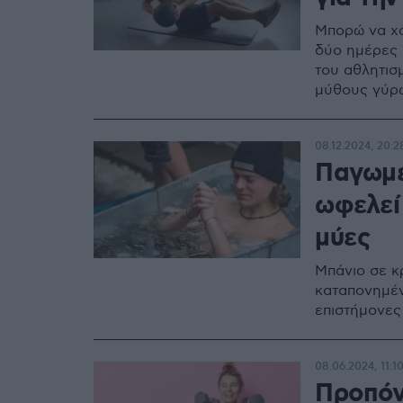
Μπορώ να χά
δύο ημέρες 
του αθλητισμ
μύθους γύρ
08.12.2024, 20:2
Παγωμέ
ωφελεί
μύες
Μπάνιο σε κ
καταπονημέν
επιστήμονες
08.06.2024, 11:1
Προπόν