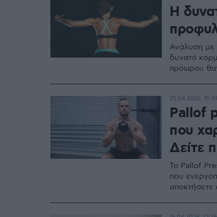
Η δυνα
προφυλ
Ανάλυση με 
δυνατό κορμ
πρόωρου θαν
25.04.2026, 15:1
Pallof 
που χα
Δείτε π
Το Pallof P
που ενεργοπ
αποκτήσετε 