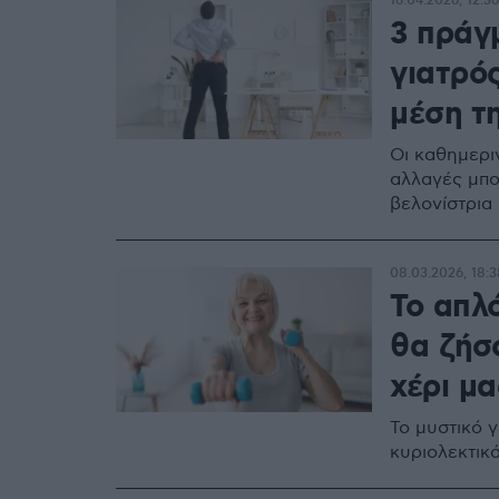
16.04.2026, 12:36
3 πράγ
γιατρός
μέση τη
Οι καθημερι
αλλαγές μπο
βελονίστρια
08.03.2026, 18:3
Το απλό
θα ζήσο
χέρι μα
Το μυστικό γ
κυριολεκτικ