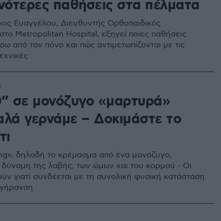
χνότερες παθήσεις στα πέλματα
λος Ευαγγέλου, Διευθυντής Ορθοπαιδικός
το Metropolitan Hospital, εξηγεί ποιες παθήσεις
σω από τον πόνο και πώς αντιμετωπίζονται με τις
εχνικές
0
0” σε μονόζυγο «μαρτυρά»
αλά γερνάμε – Δοκιμάστε το
τι
ng», δηλαδή το κρέμασμα από ένα μονόζυγο,
η δύναμη της λαβής, των ώμων και του κορμού - Οι
ούν γιατί συνδέεται με τη συνολική φυσική κατάσταση
ή γήρανση