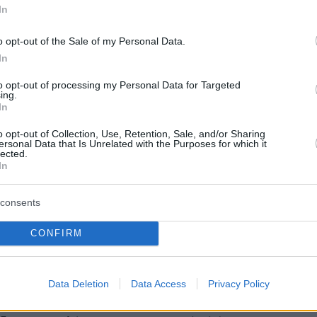
πείραμα μεταμόρφωσε το σώμα του
In
o opt-out of the Sale of my Personal Data.
In
p ασκήσεις για δυνατά και
ραμμα πόδια
to opt-out of processing my Personal Data for Targeted
ing.
In
α φυσικής αγωγής, Ελευθερία Αναγνωστοπούλου μας
σεις που διασφαλίζουν την ευλυγισία των ισχίων και
o opt-out of Collection, Use, Retention, Sale, and/or Sharing
ersonal Data that Is Unrelated with the Purposes for which it
ωση των μυών των ποδιών, που αποτελούν τη βάση
lected.
υ σώματος και επηρεάζουν συνολικά την κινητικότητά
In
consents
CONFIRM
σφαλής είναι η κρεατίνη; Μια
 εξηγεί πώς επιδρά σε μυαλό και
Data Deletion
Data Access
Privacy Policy