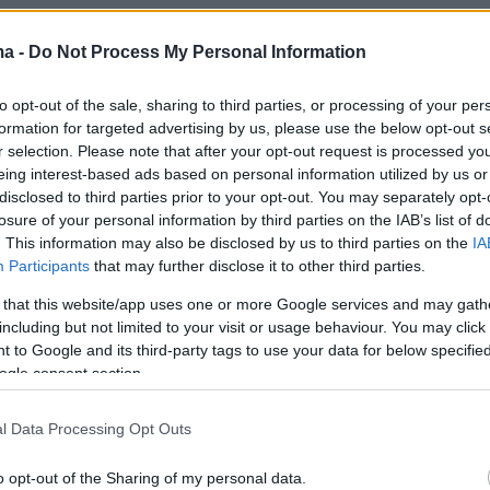
1
ωία: Ο κρυφός δείκτης που
ma -
Do Not Process My Personal Information
ύπτει αν θα γεράσουμε καλά –
to opt-out of the sale, sharing to third parties, or processing of your per
πορούμε να τον βελτιώσουμε
formation for targeted advertising by us, please use the below opt-out s
r selection. Please note that after your opt-out request is processed y
σουμε καλά και για να ζήσουμε περισσότερο, θα
eing interest-based ads based on personal information utilized by us or
disclosed to third parties prior to your opt-out. You may separately opt-
ην παραλείψουμε την άσκηση από το πρόγραμμά μας.
losure of your personal information by third parties on the IAB’s list of
πώς οι μύες επηρεάζουν τη μακροζωία, τη γνωστική
. This information may also be disclosed by us to third parties on the
IA
αι την ανθεκτικότητα στις ασθένειες
Participants
that may further disclose it to other third parties.
 that this website/app uses one or more Google services and may gath
including but not limited to your visit or usage behaviour. You may click 
1.000 αυγά σε ένα μήνα –
 to Google and its third-party tags to use your data for below specifi
ogle consent section.
αποκαλύπτει τι συνέβη στο
ου
l Data Processing Opt Outs
ν περίπτωση του Joseph Everett και πώς ένα τολμηρό
o opt-out of the Sharing of my personal data.