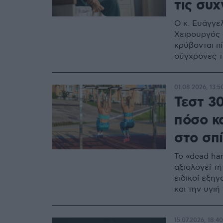
τις συ
Ο κ. Ευάγγε
Χειρουργός σ
κρύβονται πί
σύγχρονες τ
01.08.2026, 13:5
Τεστ 3
πόσο κ
στο σπί
Το «dead ha
αξιολογεί τ
ειδικοί εξηγ
και την υγι
15.07.2026, 18:40