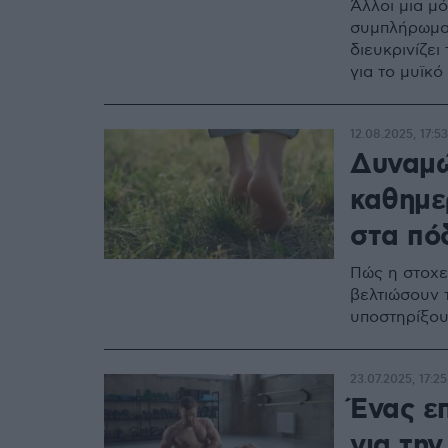
Άλλοι μια μό
συμπλήρωμα 
διευκρινίζει
για το μυϊκ
12.08.2025, 17:53
Δυναμώ
καθημε
στα πό
Πώς η στοχε
βελτιώσουν 
υποστηρίξο
23.07.2025, 17:25
Ένας ε
για την