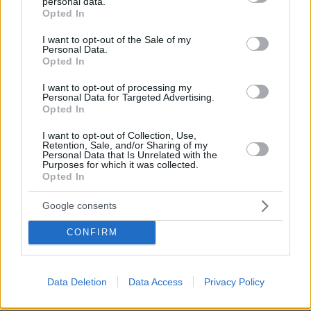
personal data.
grant or deny consent to Google and its third-party tags to
Opted In
use your data for below specified purposes in below Google
consent section.
I want to opt-out of the Sale of my
Personal Data.
Opted In
I want to opt-out of processing my
Personal Data for Targeted Advertising.
Opted In
I want to opt-out of Collection, Use,
Retention, Sale, and/or Sharing of my
Personal Data that Is Unrelated with the
Purposes for which it was collected.
Opted In
Google consents
CONFIRM
6
17.01.2025, 14:45
Όλοι οι καλλιτέχνες λέμε κάποια πράγματα πάνω από
την πίστα, δεν έπρεπε να απολυθεί, είπε ο Αδαμαντίδης
για τον Χριστοδουλόπουλο
Data Deletion
Data Access
Privacy Policy
Ο τραγουδιστής απολύθηκε πριν μερικές ημέρες από