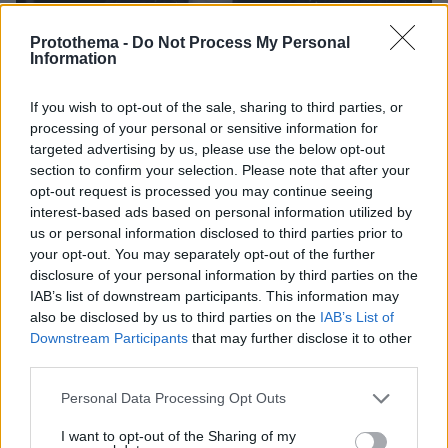
Protothema -
Do Not Process My Personal
Information
If you wish to opt-out of the sale, sharing to third parties, or
processing of your personal or sensitive information for
targeted advertising by us, please use the below opt-out
section to confirm your selection. Please note that after your
15
20.01.2025, 16:05
opt-out request is processed you may continue seeing
Ο εγγονός του Χριστοδουλόπουλου δεν θα γίνει ποτέ
interest-based ads based on personal information utilized by
όνομα, γιατί είναι ίδιος φωνητικά και έχει ίδια
us or personal information disclosed to third parties prior to
συμπεριφορά, είπε ο Μελάς
your opt-out. You may separately opt-out of the further
disclosure of your personal information by third parties on the
Δεν θα γίνει ποτέ όνομα αυτό το παλικάρι, τόνισε ο
IAB’s list of downstream participants. This information may
τραγουδιστής
also be disclosed by us to third parties on the
IAB’s List of
Downstream Participants
that may further disclose it to other
third parties.
Please note that this website/app uses one or more Google
Personal Data Processing Opt Outs
services and may gather and store information including but
not limited to your visit or usage behaviour. You may click to
I want to opt-out of the Sharing of my