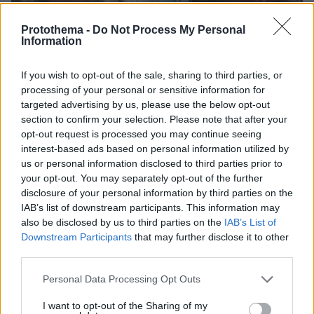
Protothema -
Do Not Process My Personal
Information
12
17.08.2023, 03:36
If you wish to opt-out of the sale, sharing to third parties, or
Διπλή γιορτή για τη Ντιλέτα Λεότα: Γέννησε το πρώτο
της παιδί με τον Κάριους την ημέρα των γενεθλίων της
processing of your personal or sensitive information for
- Δείτε φωτογραφίες
targeted advertising by us, please use the below opt-out
section to confirm your selection. Please note that after your
Έκαναν την ανακοίνωση στο Instagram, όπου
opt-out request is processed you may continue seeing
δημοσίευσαν μια φωτογραφία του μωρού τους, το
interest-based ads based on personal information utilized by
οποίο ονόμασαν Άρια
us or personal information disclosed to third parties prior to
your opt-out. You may separately opt-out of the further
disclosure of your personal information by third parties on the
IAB’s list of downstream participants. This information may
also be disclosed by us to third parties on the
IAB’s List of
Downstream Participants
that may further disclose it to other
third parties.
Please note that this website/app uses one or more Google
Personal Data Processing Opt Outs
services and may gather and store information including but
not limited to your visit or usage behaviour. You may click to
I want to opt-out of the Sharing of my