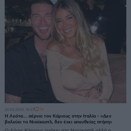
15
28.03.2024, 18:27
H Λεότα... σέρνει τον Κάριους στην Ιταλία - «Δεν
βολεύει το Νιούκαστλ, δεν έχει απευθείας πτήση»
Ο Λόρις Κάριους ανήκει στη Νιούκαστλ αλλά η