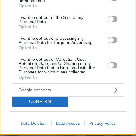
personal data.
grant or deny consent to Google and its third-party tags to
Opted In
use your data for below specified purposes in below Google
consent section.
I want to opt-out of the Sale of my
Personal Data.
Opted In
I want to opt-out of processing my
Personal Data for Targeted Advertising.
Opted In
I want to opt-out of Collection, Use,
Retention, Sale, and/or Sharing of my
Personal Data that Is Unrelated with the
Purposes for which it was collected.
Opted In
03.07.2023, 18:33
Το όνομα που ψάχνει η Λεότα για την κόρη της και η
Google consents
σχέση με τον Σαίξπηρ
Η δημοφιλής αθλητικογράφος από την Ιταλία έχει
CONFIRM
στο μυαλό της τρία ονόματα για την κόρη της που θα
γεννηθεί στο τέλος του καλοκαιριού
Data Deletion
Data Access
Privacy Policy