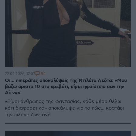
84
22.02.2026, 17:07
Οι... πιπεράτες αποκαλύψεις της Ντιλέτα Λεότα: «Μου
βάζω άριστα 10 στο κρεβάτι, είμαι ηφαίστειο σαν την
Αίτνα»
«Είμαι άνθρωπος της φαντασίας, κάθε μέρα θέλω
κάτι διαφορετικό» αποκάλυψε για το πώς... κρατάει
την φλόγα ζωντανή