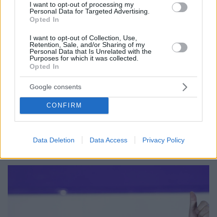
I want to opt-out of processing my
Personal Data for Targeted Advertising.
Opted In
I want to opt-out of Collection, Use,
Retention, Sale, and/or Sharing of my
Personal Data that Is Unrelated with the
Purposes for which it was collected.
Opted In
8
29.10.2025, 12:37
Ο Τραμπ ανακοίνωσε εμπορικό deal με τη Νότια Κορέα
Google consents
και ετοιμάζεται για την κρίσιμη συνάντηση με τον Σι
Τζινπίνγκ
CONFIRM
«Κλείδωσε» το εμπορικό deal με τη Νότια Κορέα - Η
υποδοχή στον Τραμπ με τα «χρυσά» δώρα - Η Σεούλ
ζήτησε πυρηνοκίνητα υποβρύχια από τις ΗΠΑ
Data Deletion
Data Access
Privacy Policy