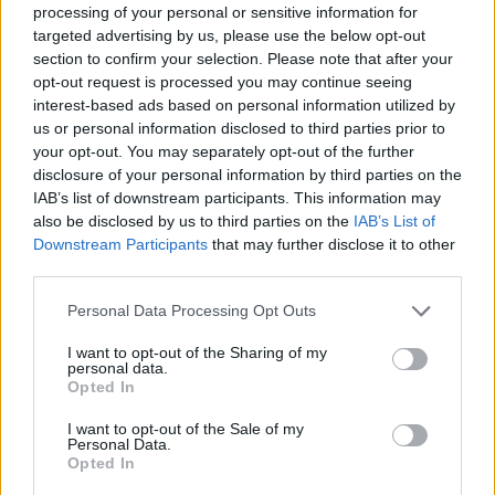
processing of your personal or sensitive information for
Σπάνια στιγμή χιούμορ από τον Σι Τζινπίνγκ: Τι είπε
targeted advertising by us, please use the below opt-out
στον Νοτιοκορεάτη πρόεδρο και τον έκανε να γελάσει
section to confirm your selection. Please note that after your
Η στιχομυθία των δύο ηγετών είναι σήμερα στα
opt-out request is processed you may continue seeing
πρωτοσέλιδα των εφημερίδων στη Σεούλ λόγω του
interest-based ads based on personal information utilized by
απροσδόκητου χαρακτήρα της
us or personal information disclosed to third parties prior to
your opt-out. You may separately opt-out of the further
disclosure of your personal information by third parties on the
IAB’s list of downstream participants. This information may
also be disclosed by us to third parties on the
IAB’s List of
Downstream Participants
that may further disclose it to other
third parties.
Please note that this website/app uses one or more Google
Personal Data Processing Opt Outs
services and may gather and store information including but
not limited to your visit or usage behaviour. You may click to
I want to opt-out of the Sharing of my
personal data.
grant or deny consent to Google and its third-party tags to
Opted In
use your data for below specified purposes in below Google
consent section.
I want to opt-out of the Sale of my
Personal Data.
Opted In