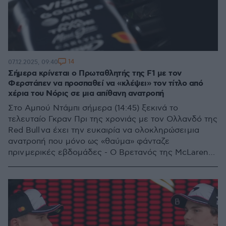
14
07.12.2025, 09:40
Σήμερα κρίνεται ο Πρωταθλητής της F1 με τον
Φερστάπεν να προσπαθεί να «κλέψει» τον τίτλο από
χέρια του Νόρις σε μια απίθανη ανατροπή
Στο Αμπού Ντάμπι σήμερα (14:45) ξεκινά το
τελευταίο Γκραν Πρι της χρονιάς με τον Ολλανδό της
Red Bull να έχει την ευκαιρία να ολοκληρώσει μια
ανατροπή που μόνο ως «θαύμα» φάνταζε
πριν μερικές εβδομάδες - Ο Βρετανός της McLaren
έχει στριμωχτεί, αλλά συνεχίζει να είναι σε θέση
ισχύος