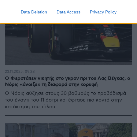
Data Deletion
Data Access
Privacy Policy
23.11.2025, 09:28
Ο Φερστάπεν νικητής στο γκραν πρι του Λας Βέγκας, ο
Νόρις «άνοιξε» τη διαφορά στην κορυφή
Ο Νόρις αύξησε στους 30 βαθμούς το προβάδισμά
του έναντι του Πιάστρι και έφτασε πιο κοντά στην
κατάκτηση του τίτλου