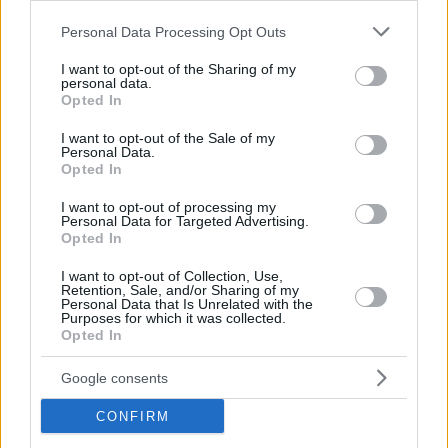
Please note that this website/app uses one or more Google
Personal Data Processing Opt Outs
services and may gather and store information including but
5
23.11.2025, 11:20
not limited to your visit or usage behaviour. You may click to
I want to opt-out of the Sharing of my
Formula 1: Κίνδυνος αποκλεισμού για τους Νόρις και
personal data.
grant or deny consent to Google and its third-party tags to
Πιάστρι από το GP Λας Βέγκας
Opted In
use your data for below specified purposes in below Google
Σε μεγάλους μπελάδες και οι δύο οδηγοί της
consent section.
I want to opt-out of the Sale of my
McLaren μετά την ολοκλήρωση του grand prix, με τις
Personal Data.
επιπτώσεις να είναι τεράστιες στη μάχη του τίτλου
Opted In
οδηγών της Formula 1
I want to opt-out of processing my
Personal Data for Targeted Advertising.
Opted In
I want to opt-out of Collection, Use,
Retention, Sale, and/or Sharing of my
Personal Data that Is Unrelated with the
Purposes for which it was collected.
Opted In
Google consents
CONFIRM