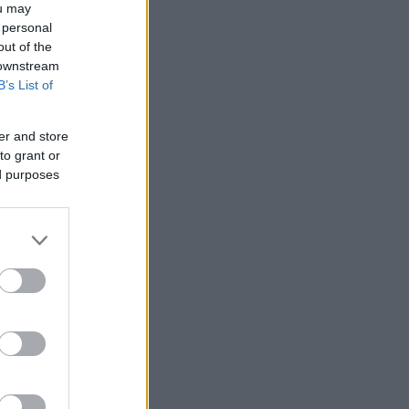
ou may
 personal
out of the
 downstream
B’s List of
er and store
to grant or
ed purposes