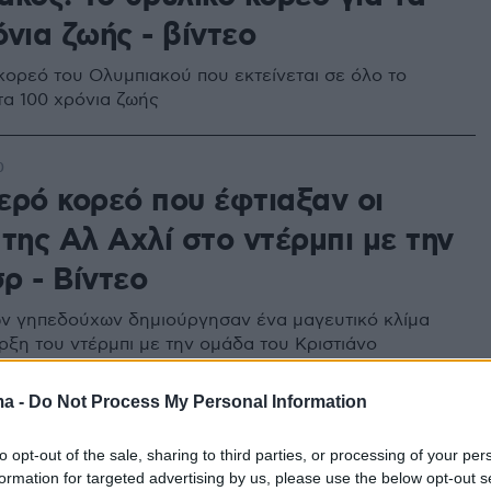
νια ζωής - βίντεο
κορεό του Ολυμπιακού που εκτείνεται σε όλο το
τα 100 χρόνια ζωής
0
ερό κορεό που έφτιαξαν οι
της Αλ Αχλί στο ντέρμπι με την
ρ - Βίντεο
ων γηπεδούχων δημιούργησαν ένα μαγευτικό κλίμα
αρξη του ντέρμπι με την ομάδα του Κριστιάνο
ma -
Do Not Process My Personal Information
5
to opt-out of the sale, sharing to third parties, or processing of your per
ασρ τίμησε τον Ρονάλντο για τα
formation for targeted advertising by us, please use the below opt-out s