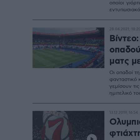
οποίοι γιόρτ
εντυπωσιακό
28.04.2021, 18:2
Βίντεο
οπαδού
ματς με
Οι οπαδοί τ
φανταστικό κ
γεμίσουν τι
ημιτελικό τ
13.12.2019, 16:54
Ολυμπι
φτιάχτ