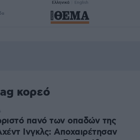
Ελληνικά
English
δα
tag κορεό
6
ωριστό πανό των οπαδών της
Αχέντ Ινγκλς: Αποχαιρέτησαν