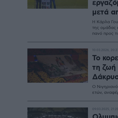
εργαζό
μετά απ
Η Κάρλα Γουί
της ομάδας 
πανό προς τ
10.03.2026, 20:2
Το κορ
τη ζωή 
Δάκρυσε
Ο Νιγηριανός
ετών, αναφέ
09.03.2025, 21:2
Ολυμπια