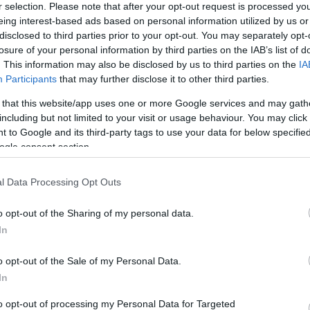
ολ με εντυπωσιακό κορεό
r selection. Please note that after your opt-out request is processed y
eing interest-based ads based on personal information utilized by us or
disclosed to third parties prior to your opt-out. You may separately opt-
 Ρονάλντο τιμήθηκε από την Αλ Νασρ πριν την
losure of your personal information by third parties on the IAB’s list of
απέναντι στην Αλ Αχλί, με τους φιλάθλους να
. This information may also be disclosed by us to third parties on the
IA
 εντυπωσιακό κορεό
Participants
that may further disclose it to other third parties.
 that this website/app uses one or more Google services and may gath
7
including but not limited to your visit or usage behaviour. You may click 
ληκτικό 3D κορεό των οπαδών
 to Google and its third-party tags to use your data for below specifi
ogle consent section.
ρταλέσα στη μνήμη του
γού του Dragon Ball, Ακίρα
l Data Processing Opt Outs
άμα - Bίντεο & φωτογραφίες
o opt-out of the Sharing of my personal data.
In
ου βραζιλιάνικου συλλόγου τίμησαν τη μνήμη του
του Dragon Ball
o opt-out of the Sale of my Personal Data.
In
3
7
to opt-out of processing my Personal Data for Targeted