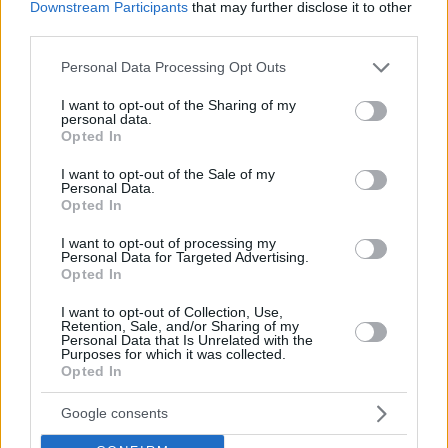
Downstream Participants
that may further disclose it to other
third parties.
Please note that this website/app uses one or more Google
Personal Data Processing Opt Outs
services and may gather and store information including but
108
29.12.2024, 15:25
not limited to your visit or usage behaviour. You may click to
I want to opt-out of the Sharing of my
Νεκρός στο κελί του βρέθηκε διοργανωτής ταξιδιών
personal data.
grant or deny consent to Google and its third-party tags to
Opted In
για γκέι στη Ρωσία - Αυτοκτόνησε, λένε οι αρχές
use your data for below specified purposes in below Google
Ο Αντρέι Κοτόφο βρέθηκε νεκρός στις 4 τα
consent section.
I want to opt-out of the Sale of my
Personal Data.
ξημερώματα - Στη Ρωσία κάθε έκφραση
Opted In
LGBT ταυτότητας θεωρείτο αδίκημα
I want to opt-out of processing my
Personal Data for Targeted Advertising.
Opted In
I want to opt-out of Collection, Use,
Retention, Sale, and/or Sharing of my
Personal Data that Is Unrelated with the
Purposes for which it was collected.
Opted In
Google consents