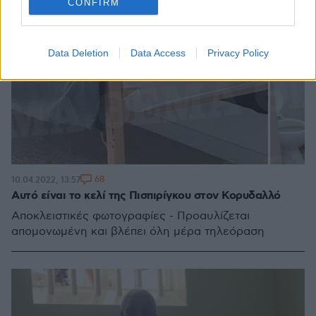
CONFIRM
Data Deletion
Data Access
Privacy Policy
68
10.04.2022, 13:57
Αυτό είναι το κελί της Πισπιρίγκου στον Κορυδαλλό
Αποκλειστικές φωτογραφίες - Προαυλίζεται
απομονωμένη και βλέπει όλη μέρα τηλεόραση