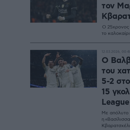
τον Μαρ
Κβαρατ
Ο 25χρονος 
το καλοκαίρ
12.03.2026, 00:4
Ο Βαλβέ
του χατ
5-2 στο
15 γκο
League
Με απόλυτο 
η «Βασίλισσα
Κβαρατσχέλι