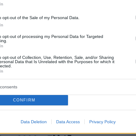
In
αι, δεν αποφασίζουν οι
ερ και οι πατεράδες»
o opt-out of the Sale of my Personal Data.
In
ποθετήσεις τόσο του εκπροσώπου του Κβαρατσχέλια,
 πατέρα του Γεωργιανού διεθνή, η Νάπολι πήρε θέση
to opt-out of processing my Personal Data for Targeted
ing.
ε σαφές ότι ο παίκτης δεν πωλείται
In
o opt-out of Collection, Use, Retention, Sale, and/or Sharing
ersonal Data that Is Unrelated with the Purposes for which it
15
2
lected.
σχέλια για την πρόκριση της
In
ας επί της Ελλάδας: Ήμασταν
consents
εναντίον 11 - Βίντεο
CONFIRM
αρατσχέλια θα παίξει για πρώτη φορά σε Euro με την
γίας
Data Deletion
Data Access
Privacy Policy
525
5