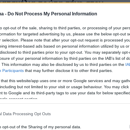
ατσχέλια πρώτα πήγε στον
νο και μετά πανηγύρισε την
ma -
Do Not Process My Personal Information
η της Γεωργίας - Δείτε βίντεο
to opt-out of the sale, sharing to third parties, or processing of your per
formation for targeted advertising by us, please use the below opt-out s
ς σταρ ήθελε να προλάβει τον παιδικό του ήρωα
r selection. Please note that after your opt-out request is processed y
eing interest-based ads based on personal information utilized by us or
disclosed to third parties prior to your opt-out. You may separately opt-
1
losure of your personal information by third parties on the IAB’s list of
τσχέλια... έγινε Μέσι και
. This information may also be disclosed by us to third parties on the
IA
όνα σε αραβική μετάδοση -
Participants
that may further disclose it to other third parties.
ίντεο
 that this website/app uses one or more Google services and may gath
including but not limited to your visit or usage behaviour. You may click 
 to Google and its third-party tags to use your data for below specifi
τές, ωραίες υπερβολές συνεχίζονται οι μεταδόσεις
ogle consent section.
24 στις αραβικές χώρες
l Data Processing Opt Outs
: «Ο Κβαρατσχέλια δεν
o opt-out of the Sharing of my personal data.