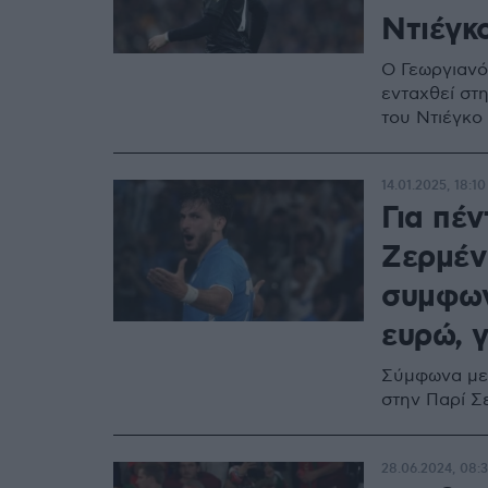
Ντιέγκο
Ο Γεωργιανός
ενταχθεί στ
του Ντιέγκο
14.01.2025, 18:10
Για πέν
Ζερμέν
συμφων
ευρώ, 
Σύμφωνα με 
στην Παρί Σ
28.06.2024, 08: