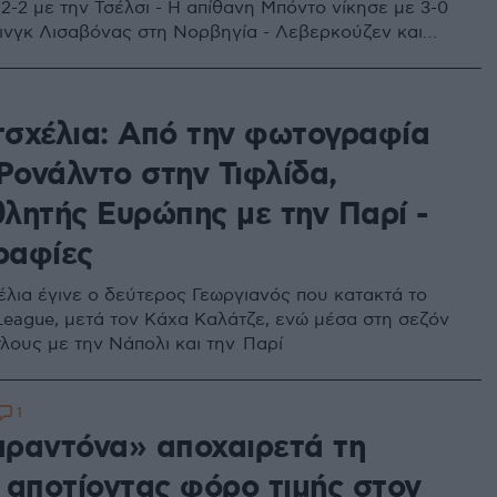
 2-2 με την Τσέλσι - Η απίθανη Μπόντο νίκησε με 3-0
τινγκ Λισαβόνας στη Νορβηγία - Λεβερκούζεν και
ιναν στο 1-1
σχέλια: Από την φωτογραφία
Ρονάλντο στην Τιφλίδα,
λητής Ευρώπης με την Παρί -
ραφίες
λια έγινε ο δεύτερος Γεωργιανός που κατακτά το
eague, μετά τον Κάχα Καλάτζε, ενώ μέσα στη σεζόν
τλους με την Νάπολι και την Παρί
1
ραντόνα» αποχαιρετά τη
 αποτίοντας φόρο τιμής στον