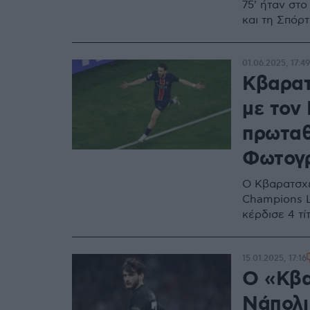
75' ήταν στο
και τη Σπόρ
Άρσεναλ έμε
01.06.2025, 17:49
Κβαρατ
με τον 
πρωταθ
Φωτογ
Ο Κβαρατσχέ
Champions L
κέρδισε 4 τί
15.01.2025, 17:16
Ο «Κβα
Νάπολι