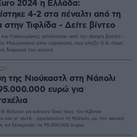
Euro 2024 η Ελλάδα:
ίστηκε 4-2 στα πέναλτι από τη
 στην Τιφλίδα - Δείτε βίντεο
και Γιακουμάκης αστόχησαν από την άσπρη βούλα -
τον Μαυροπάνο στην παράταση, που έληξε 0-0, όπως
ική διάρκεια του αγώνα
1
η της Νιούκαστλ στη Νάπολι
95.000.000 ευρώ για
σχέλια
τλ θέλουν να κάνουν δικό τους τον Κβίτσα
 και γι' αυτό... χρυσώνουν τη Νάπολι, με την αρχική
η να ξεπερνάει τα 95.000.000 ευρώ