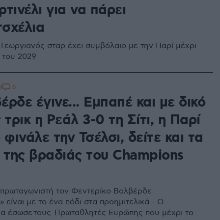
τινέλι για να πάρει
σχέλια
Γεωργιανός σταρ έχει συμβόλαιο με την Παρί μέχρι
ι του 2029
6
8
ρδε έγινε... Εμπαπέ και με δικό
 τρικ η Ρεάλ 3-0 τη Σίτι, η Παρί
 φινάλε την Τσέλσι, δείτε και τα
λ της βραδιάς του Champions
πρωταγωνιστή τον Φεντερίκο Βαλβέρδε
» είναι με το ένα πόδι στα προημιτελικά - Ο
α έσωσε τους Πρωταθλητές Ευρώπης που μέχρι το