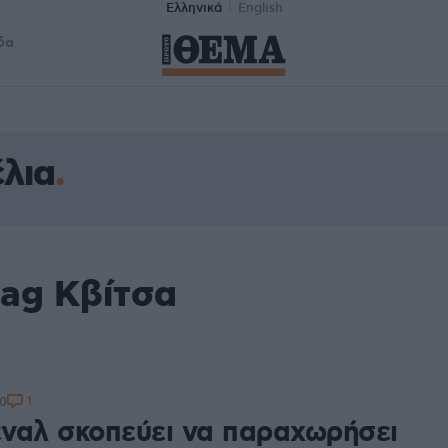
Ελληνικά
English
δα
λια
tag Κβίτσα
1
00
ναλ σκοπεύει να παραχωρήσει