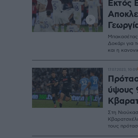
Εκτός 
Αποκλε
Γεωργία
Μπακασέτας 
Δοκάρι για 
και η κανον
17.07.2023, 10:09
Πρότασ
ύψους 
Κβαρατ
Στη Νιούκασ
Κβαρατσχέλια
τους πρότασ