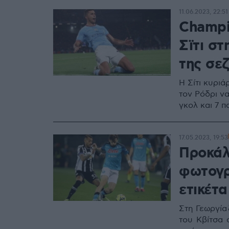
11.06.2023, 22:51
Champi
Σϊτι σ
της σεζ
Η Σίτι κυρι
τον Ρόδρι να
γκολ και 7 
17.05.2023, 19:53
Προκάλ
φωτογρ
ετικέτα
Στη Γεωργία
του Κβίτσα 