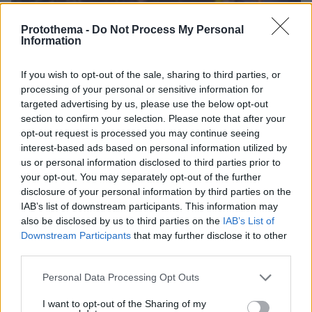
Protothema -
Do Not Process My Personal
Information
If you wish to opt-out of the sale, sharing to third parties, or
processing of your personal or sensitive information for
targeted advertising by us, please use the below opt-out
section to confirm your selection. Please note that after your
opt-out request is processed you may continue seeing
interest-based ads based on personal information utilized by
us or personal information disclosed to third parties prior to
13
02.04.2025, 20:03
your opt-out. You may separately opt-out of the further
Εργαζόμενοι στο Δρομοκαΐτειο αρνούνται να δεχτούν
disclosure of your personal information by third parties on the
τον 51χρονο από το Κορωπί και ζητούν αστυνομική
IAB’s list of downstream participants. This information may
προστασία
also be disclosed by us to third parties on the
IAB’s List of
Downstream Participants
that may further disclose it to other
Ο 51χρονος μεταφέρθηκε στο Ψυχιατρικό
third parties.
Νοσοκομείο την Τετάρτη, ωστόσο οι εργαζόμενοι
αντέδρασαν
Please note that this website/app uses one or more Google
Personal Data Processing Opt Outs
services and may gather and store information including but
not limited to your visit or usage behaviour. You may click to
I want to opt-out of the Sharing of my