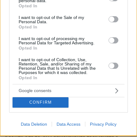
personal data.
grant or deny consent to Google and its third-party tags to
Opted In
use your data for below specified purposes in below Google
consent section.
I want to opt-out of the Sale of my
Personal Data.
Opted In
I want to opt-out of processing my
Personal Data for Targeted Advertising.
Opted In
I want to opt-out of Collection, Use,
Retention, Sale, and/or Sharing of my
Personal Data that Is Unrelated with the
Purposes for which it was collected.
Opted In
Google consents
CONFIRM
Data Deletion
Data Access
Privacy Policy
31
01.04.2025, 19:13