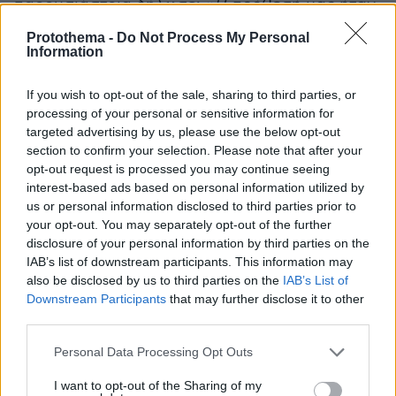
παρουσιάστρια δήλωσε: «
Η πρόθεσή μας ήταν
να δίνουμε τον καλύτερό μας εαυτό. Οι
Protothema -
Do Not Process My Personal
προσδοκίες μας μπορεί να ήταν πιο ψηλά και
Information
για μένα προσωπικά, αλλά από εκεί και πέρα
If you wish to opt-out of the sale, sharing to third parties, or
κρατάω το γεγονός ότι δώσαμε ό,τι καλύτερο
processing of your personal or sensitive information for
μπορούσαμε και μέσα στις δυνατότητες που
targeted advertising by us, please use the below opt-out
είχαμε. Κάθε τέλος και μια νέα αρχή».
section to confirm your selection. Please note that after your
opt-out request is processed you may continue seeing
«Στούντιο 4»
interest-based ads based on personal information utilized by
us or personal information disclosed to third parties prior to
your opt-out. You may separately opt-out of the further
Η εκπομπή «
Στούντιο 4
» έριξε και εκείνη
disclosure of your personal information by third parties on the
αυλαία για το καλοκαίρι και ανανέωσε το
IAB’s list of downstream participants. This information may
ραντεβού για την επόμενη σεζόν.
also be disclosed by us to third parties on the
IAB’s List of
Downstream Participants
that may further disclose it to other
third parties.
Σε μια όμορφη διάθεση, η Νάνσυ Ζαμπέτογλου
και ο Θανάσης Αναγνωστόπουλος είπαν το
Please note that this website/app uses one or more Google
Personal Data Processing Opt Outs
services and may gather and store information including but
«αντίο» στους τηλεθεατές της εκπομπής και
not limited to your visit or usage behaviour. You may click to
I want to opt-out of the Sharing of my
δήλωσε ότι θα επιστρέψει στα τέλη Αυγούστου.