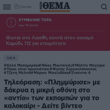
Games
ΣΥΜΒΑΙΝΕΙ ΤΩΡΑ
πριν 16 λεπτά
Φωτιά στο Λασίθι, κοντά στον οικισμό
Καρύδι, 112 για ετοιμότητα
GALA
Καλό Μεσημεράκι
Νίκος Μουτσινάς
Μπέττυ Μαγγίρα
Ποιος είναι πρωινιάτικα;
Φώτης Σεργουλόπουλος
Τζένη Μελιτά
Μάριον Μιχελιδάκη
Στούντιο 4
Τηλεόραση: «Πλημμύρισε» με
δάκρυα η μικρή οθόνη στο
«αντίο» των εκπομπών για το
καλοκαίρι - Δείτε βίντεο