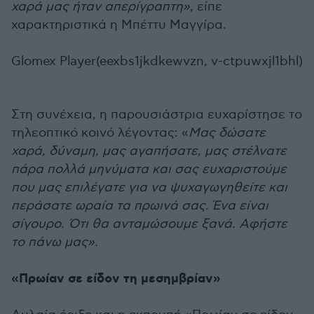
χαρά μας ήταν απερίγραπτη»
, είπε
χαρακτηριστικά η Μπέττυ Μαγγίρα.
Glomex Player(eexbs1jkdkewvzn, v-ctpuwxjl1bhl)
Στη συνέχεια, η παρουσιάστρια ευχαρίστησε το
τηλεοπτικό κοινό λέγοντας: «
Μας δώσατε
χαρά, δύναμη, μας αγαπήσατε, μας στέλνατε
πάρα πολλά μηνύματα και σας ευχαριστούμε
που μας επιλέγατε για να ψυχαγωγηθείτε και
περάσατε ωραία τα πρωινά σας.
Ένα είναι
σίγουρο. Ότι θα ανταμώσουμε ξανά. Αφήστε
το πάνω μας».
«Πρωίαν σε είδον τη μεσημβρίαν»