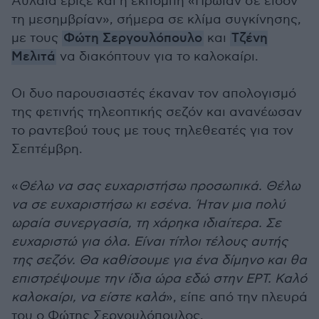
Αυλαία έριξε και η εκπομπή «Πρωίαν σε είδον
τη μεσημβρίαν», σήμερα σε κλίμα συγκίνησης,
με τους
Φώτη Σεργουλόπουλο
και
Τζένη
Μελιτά
να διακόπτουν για το καλοκαίρι.
Οι δυο παρουσιαστές έκαναν τον απολογισμό
της φετινής τηλεοπτικής σεζόν και ανανέωσαν
το ραντεβού τους με τους τηλεθεατές για τον
Σεπτέμβρη.
«
Θέλω να σας ευχαριστήσω προσωπικά. Θέλω
να σε ευχαριστήσω κι εσένα. Ήταν μια πολύ
ωραία συνεργασία, τη χάρηκα ιδιαίτερα. Σε
ευχαριστώ για όλα. Είναι τίτλοι τέλους αυτής
της σεζόν. Θα καθίσουμε για ένα δίμηνο και θα
επιστρέψουμε την ίδια ώρα εδώ στην ΕΡΤ. Καλό
καλοκαίρι, να είστε καλά
», είπε από την πλευρά
του ο Φώτης Σεργουλόπουλος.