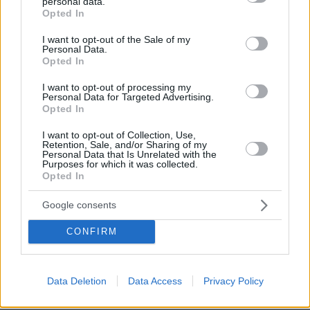
personal data.
grant or deny consent to Google and its third-party tags to
Opted In
use your data for below specified purposes in below Google
Μαζί με τους συνεργάτες τους, οι δύο
consent section.
I want to opt-out of the Sale of my
Personal Data.
παρουσιαστές μίλησαν από καρδιάς και
Opted In
ευχαρίστησαν για τη στήριξη του κοινού.
I want to opt-out of processing my
Personal Data for Targeted Advertising.
«
Αυτό ήταν! Τελειώσαμε για σήμερα,
Opted In
τελειώσαμε για φέτος, τελειώσαμε για αυτό το
I want to opt-out of Collection, Use,
καλοκαίρι! θα είμαστε μαζί πάλι 28 – 29
Retention, Sale, and/or Sharing of my
Personal Data that Is Unrelated with the
Αυγούστου, κάπου εκεί, εξαρτάται από μια
Purposes for which it was collected.
Opted In
μικρή λεπτομέρεια. Το μπάσκετ δηλαδή αλλά
θα φανεί τι θα γίνει με την Εθνική Ελλάδος
»
Google consents
δήλωσε η Νάνσυ Ζαμπέτογλου.
CONFIRM
«
Ε, αν δεν μας δείτε στις 28 θα μας δείτε
σίγουρα στις 29 Αυγούστου
» πρόσθεσε ο
Data Deletion
Data Access
Privacy Policy
Θανάσης Αναγνωστόπουλος.