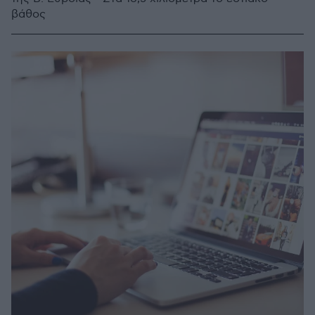
βάθος