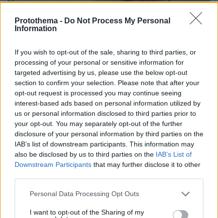
Protothema -
Do Not Process My Personal
Information
2
07.12.2022, 16:13
Χτύπησε συγχωριανό του με μπαλτά στο κεφάλι στην
If you wish to opt-out of the sale, sharing to third parties, or
Ιστιαία - Τον πήγαν λιπόθυμο στο νοσοκομείο
processing of your personal or sensitive information for
targeted advertising by us, please use the below opt-out
Ο άτυχος 44χρονος μεταφέρθηκε τραυματισμένος
section to confirm your selection. Please note that after your
στο νοσοκομείο Χαλκίδας
opt-out request is processed you may continue seeing
interest-based ads based on personal information utilized by
us or personal information disclosed to third parties prior to
your opt-out. You may separately opt-out of the further
disclosure of your personal information by third parties on the
IAB’s list of downstream participants. This information may
also be disclosed by us to third parties on the
IAB’s List of
Downstream Participants
that may further disclose it to other
third parties.
Please note that this website/app uses one or more Google
Personal Data Processing Opt Outs
services and may gather and store information including but
not limited to your visit or usage behaviour. You may click to
I want to opt-out of the Sharing of my