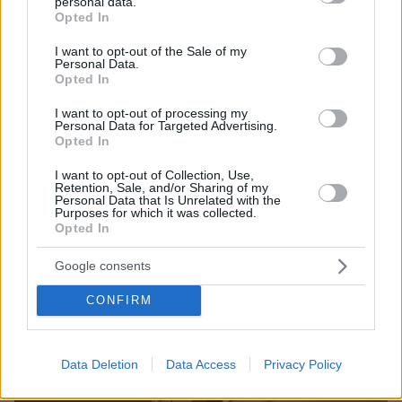
personal data.
grant or deny consent to Google and its third-party tags to
Opted In
use your data for below specified purposes in below Google
consent section.
I want to opt-out of the Sale of my
Personal Data.
Opted In
I want to opt-out of processing my
Personal Data for Targeted Advertising.
Opted In
I want to opt-out of Collection, Use,
Retention, Sale, and/or Sharing of my
5
24.11.2022, 12:32
Personal Data that Is Unrelated with the
«Υποψήφιοι ενοικιαστές» λήστεψαν 92χρονο στην
Purposes for which it was collected.
Opted In
Εύβοια
Οι δράστες κλείδωσαν τον ηλικιωμένο σε δωμάτιο
Google consents
αφού πρώτα άρπαξαν από το χέρι του ένα πανάκριβο
ρολόι αξίας πολλών χιλιάδων ευρώ
CONFIRM
Data Deletion
Data Access
Privacy Policy