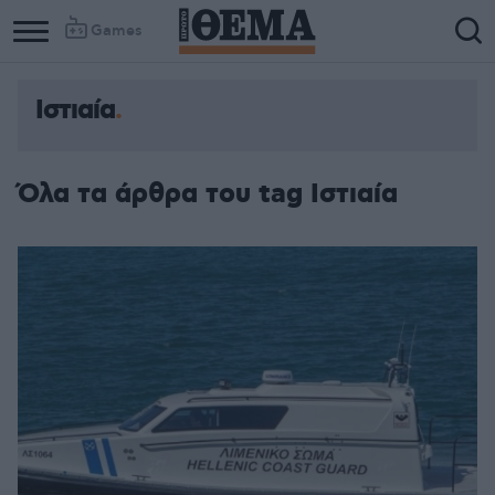
Games
Ιστιαία
Column
Column
1
2
Όλα τα άρθρα του tag Ιστιαία