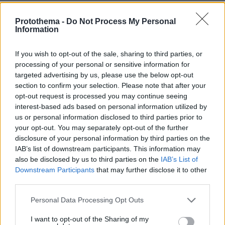
Protothema -
Do Not Process My Personal
Information
Τιμωρος
30.10.2021, 22:50
If you wish to opt-out of the sale, sharing to third parties, or
Φωτιά και τσεκούρι στους μαχαλάδες τους!
processing of your personal or sensitive information for
targeted advertising by us, please use the below opt-out
ΑΠΑΝΤΗΣΗ
section to confirm your selection. Please note that after your
opt-out request is processed you may continue seeing
Πριν
interest-based ads based on personal information utilized by
30.10.2021, 22:46
us or personal information disclosed to third parties prior to
από κάποιες δεκαετίες οι γύφτοι ήταν απλά
your opt-out. You may separately opt-out of the further
disclosure of your personal information by third parties on the
γραφικοί,ελαφρά παραβατικοί κι είχαν βαθιά
IAB’s list of downstream participants. This information may
ριζωμένο μέσα τους το φόβο της χωροφυλακής. Το
also be disclosed by us to third parties on the
IAB’s List of
μετά το ξέρετε…
Downstream Participants
that may further disclose it to other
ΑΠΑΝΤΗΣΗ
third parties.
Please note that this website/app uses one or more Google
Personal Data Processing Opt Outs
services and may gather and store information including but
ΦΟΡΤΩΣΗ ΠΕΡΙΣΣΟΤΕΡΩΝ ΣΧΟΛΙΩΝ
not limited to your visit or usage behaviour. You may click to
I want to opt-out of the Sharing of my