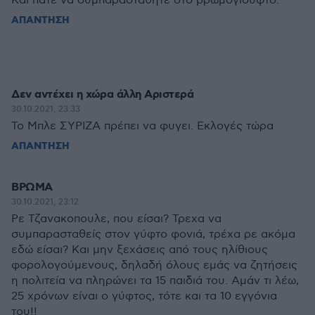
Και πάτε να συμπαρασταθήτε στο βρωμόγιουφτο.
ΑΠΑΝΤΗΣΗ
Δεν αντέχει η χώρα άλλη Αριστερά
30.10.2021, 23:33
Το Μπλε ΣΥΡΙΖΑ πρέπει να φυγει. Εκλογές τώρα
ΑΠΑΝΤΗΣΗ
ΒΡΩΜΑ
30.10.2021, 23:12
Ρε Τζανακοπουλε, που είσαι? Τρεχα να
συμπαρασταθείς στον γύφτο φονιά, τρέχα ρε ακόμα
εδώ είσαι? Και μην ξεχάσεις από τους ηλίθιους
φορολογούμενους, δηλαδή όλους εμάς να ζητήσεις
η πολιτεία να πληρώνει τα 15 παιδιά του. Αμάν τι λέω,
25 χρόνων είναι ο γύφτος, τότε και τα 10 εγγόνια
του!!