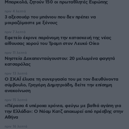
Μπαρκολά, ζητούν 150 οι πρωταθλητές Ευρώπης
πριν 4 λεπτά
3 αξεσουάρ του μπάνιου που δεν πρέπει να
μοιραζόμαστε με ξένους
πριν 7 λεπτά
Εφετείο έκρινε παράνομη την κατασκευή της νέας
αίθουσας χορού του Τραμπ στον Λευκό Οίκο
πριν 11 λεπτά
Νηστεία Δεκαπενταύγουστου: 20 μελωμένα φαγητά
κατσαρόλας
πριν 13 λεπτά
Ο ΣΚΑΪ έλυσε τη συνεργασία του με τον διευθύνοντα
σύμβουλο, Γρηγόρη Δημητριάδη, δείτε την επίσημη
ανακοίνωση
πριν 15 λεπτά
«Πέρασα 4 υπέροχα χρόνια, φεύγω με βαθιά αγάπη για
την Ελλάδα»: Ο Νόαμ Κατζ αποχωρεί από πρέσβης στην
Αθήνα
πριν 16 λεπτά