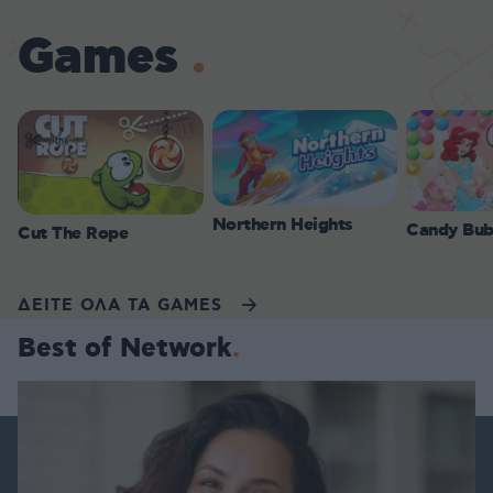
Games
Northern Heights
Candy Bub
Cut The Rope
ΔΕΙΤΕ ΟΛΑ ΤΑ GAMES
Best of Network