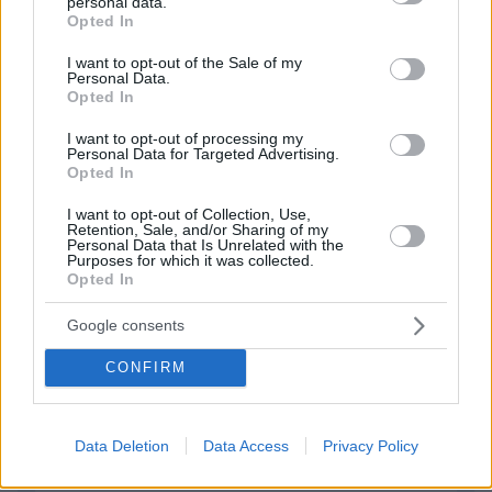
personal data.
grant or deny consent to Google and its third-party tags to
Opted In
use your data for below specified purposes in below Google
ΠΡΟΣΘΗΚΗ ΣΧΟΛΙΟΥ
consent section.
I want to opt-out of the Sale of my
Personal Data.
Opted In
ΌΝΟΜΑ *
I want to opt-out of processing my
Personal Data for Targeted Advertising.
Opted In
I want to opt-out of Collection, Use,
Retention, Sale, and/or Sharing of my
EMAIL
Personal Data that Is Unrelated with the
Purposes for which it was collected.
Opted In
Google consents
ΣΧΌΛΙΟ *
CONFIRM
Data Deletion
Data Access
Privacy Policy