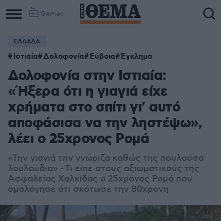
Games
ΕΛΛΑΔΑ
Column
Column
Ιστιαία
Δολοφονία
Εύβοια
Έγκλημα
1
2
Δολοφονία στην Ιστιαία:
«Ήξερα ότι η γιαγιά είχε
χρήματα στο σπίτι γι' αυτό
αποφάσισα να την ληστέψω»,
λέει ο 25χρονος Ρομά
«Την γιαγιά την γνώριζα καθώς της πουλούσα
λουλούδια» - Τι είπε στους αξιωματικούς της
Ασφαλείας Χαλκίδας ο 25χρονος Ρομά που
ομολόγησε ότι σκότωσε την 80χρονη