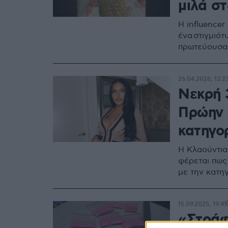
μιλά στ
Η influencer
ένα στιγμιότ
πρωτεύουσα 
26.04.2026, 13:2
Νεκρή 3
Πρώην 
κατηγορ
Η Κλαούντια
φέρεται πως
με την κατη
15.09.2025, 19:41
«Στράφ