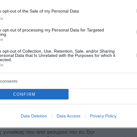
12
1
ων φιλόζωων για τα βίντεο
o opt-out of the Sale of my Personal Data.
In
νού influencer με κροκόδειλους
to opt-out of processing my Personal Data for Targeted
ύν την απέλασή του από την
ing.
In
λία
o opt-out of Collection, Use, Retention, Sale, and/or Sharing
ersonal Data that Is Unrelated with the Purposes for which it
που προκάλεσε την οργή των φιλόζωων, ο Χόλστον, ο
lected.
μοποιεί το παρατσούκλι The Real Tarzann, φαίνεται να
In
έναν κροκόδειλο γλυκού νερού
consents
11
8
CONFIRM
ίμπσον: Πώς μία influencer
ησε χιλιάδες ανθρώπους με μια
Data Deletion
Data Access
Privacy Policy
 καρκίνου, που δεν υπήρξε ποτέ
ης γυναίκας που από γκουρού του ευ ζην