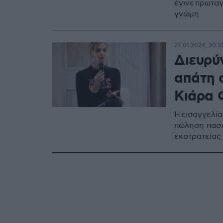
έγινε πρωτα
γνώμη
22.01.2024, 20:3
Διευρύν
απάτη 
Κιάρα 
Η εισαγγελί
πώληση πασχ
εκστρατείας