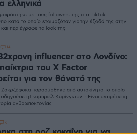
α ελληνικά
 μοιράστηκε με τους followers της στο TikTok
υπο κατά το οποίο ετοιμαζόταν για την έξοδό της στην
και περιέγραφε το look της
14
3
2χρονη influencer στο Λονδίνο:
παίκτρια του X Factor
είται για τον θάνατό της
 Ζακρζέφσκα παρασύρθηκε από αυτοκίνητο το οποίο
 οδηγούσε η Γκαμπριέλ Καρίνγκτον - Είναι αντιμέτωπη
γορία ανθρωποκτονίας
6
ηκα στη ροζ κοκαΐνη για να