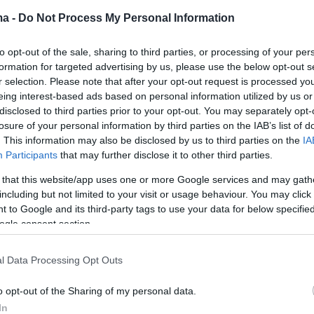
τρώνομαι»: Ο απίστευτος
ma -
Do Not Process My Personal Information
σμός της 30χρονης
to opt-out of the sale, sharing to third parties, or processing of your per
ρηματία από τη Ρόδο
formation for targeted advertising by us, please use the below opt-out s
r selection. Please note that after your opt-out request is processed y
ο «Τόμι» που έχει «ποτίσει» με κοκαΐνη το νησί των
eing interest-based ads based on personal information utilized by us or
φέθηκε ελεύθερη με περιοριστικούς όρους
disclosed to third parties prior to your opt-out. You may separately opt-
losure of your personal information by third parties on the IAB’s list of
. This information may also be disclosed by us to third parties on the
IA
11
Participants
that may further disclose it to other third parties.
κοκαΐνη ήταν για μένα, όχι για
 that this website/app uses one or more Google services and may gath
ηση» — Οι εξηγήσεις της
including but not limited to your visit or usage behaviour. You may click 
 to Google and its third-party tags to use your data for below specifi
ς από τη Ρόδο για τις ζυγαριές
ogle consent section.
έρεται να «παρασύρθηκε» από λάθος
l Data Processing Opt Outs
ές τα τελευταία χρόνια, δηλώνουν πρόσωπα από το
της
o opt-out of the Sharing of my personal data.
In