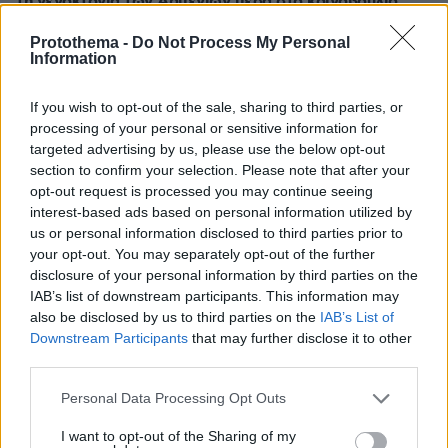
τη γενοκτονία των Αρμενίων μέσα στο κοινοβούλιο
Ο βουλευτής του αντιπολιτευόμενου Κόμματος
Protothema -
Do Not Process My Personal
Ισότητας και Δημοκρατίας των Λαών αναφέρθηκε,
Information
συγκεκριμένα, στην «εξαφάνιση» του χριστιανικού
πληθυσμού από την Τουρκία τον τελευταίο αιώνα
If you wish to opt-out of the sale, sharing to third parties, or
processing of your personal or sensitive information for
targeted advertising by us, please use the below opt-out
section to confirm your selection. Please note that after your
opt-out request is processed you may continue seeing
interest-based ads based on personal information utilized by
us or personal information disclosed to third parties prior to
your opt-out. You may separately opt-out of the further
disclosure of your personal information by third parties on the
IAB’s list of downstream participants. This information may
also be disclosed by us to third parties on the
IAB’s List of
Downstream Participants
that may further disclose it to other
third parties.
Please note that this website/app uses one or more Google
Personal Data Processing Opt Outs
services and may gather and store information including but
not limited to your visit or usage behaviour. You may click to
I want to opt-out of the Sharing of my