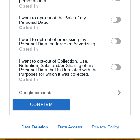
personal data.
grant or deny consent to Google and its third-party tags to
Opted In
use your data for below specified purposes in below Google
consent section.
I want to opt-out of the Sale of my
Personal Data.
Opted In
I want to opt-out of processing my
2
03.07.2024, 19:38
Personal Data for Targeted Advertising.
Opted In
Λουκέτο σε ραδιοφωνικό σταθμό της Τουρκίας, επειδή
καλεσμένος αναφέρθηκε στη γενοκτονία των Αρμενίων
I want to opt-out of Collection, Use,
Retention, Sale, and/or Sharing of my
Ο ανεξάρτητος ραδιοσταθμός εξέπεμπε εδώ και
Personal Data that Is Unrelated with the
τρεις δεκαετίες
Purposes for which it was collected.
Opted In
Google consents
CONFIRM
Data Deletion
Data Access
Privacy Policy