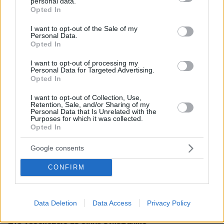
personal data.
grant or deny consent to Google and its third-party tags to
Opted In
use your data for below specified purposes in below Google
consent section.
I want to opt-out of the Sale of my
Personal Data.
Opted In
I want to opt-out of processing my
Personal Data for Targeted Advertising.
Opted In
I want to opt-out of Collection, Use,
Retention, Sale, and/or Sharing of my
Personal Data that Is Unrelated with the
Purposes for which it was collected.
Opted In
Google consents
CONFIRM
8
16.08.2021, 09:17
Data Deletion
Data Access
Privacy Policy
Ροζίτα Σώκου: Κρίσιμες ώρες για τη δημοσιογράφο -
Στο νοσοκομείο με διπλό εγκεφαλικό