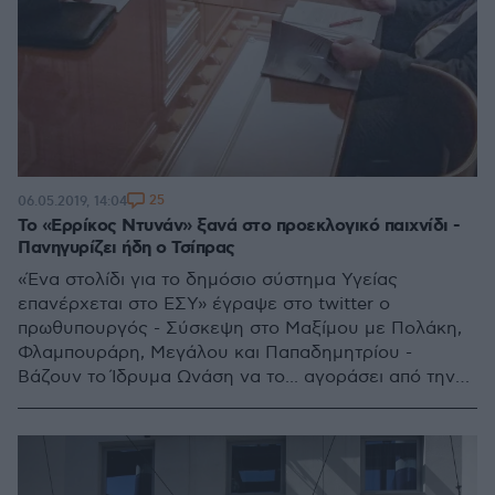
25
06.05.2019, 14:04
Το «Ερρίκος Ντυνάν» ξανά στο προεκλογικό παιχνίδι -
Πανηγυρίζει ήδη ο Τσίπρας
«Ένα στολίδι για το δημόσιο σύστημα Υγείας
επανέρχεται στο ΕΣΥ» έγραψε στο twitter ο
πρωθυπουργός - Σύσκεψη στο Μαξίμου με Πολάκη,
Φλαμπουράρη, Μεγάλου και Παπαδημητρίου -
Βάζουν το Ίδρυμα Ωνάση να το... αγοράσει από την
Πειραιώς και να το προσφέρει στο Δημόσιο, ενώ ο
διαγωνισμός είχε κηρυχθεί άγονος - Προηγήθηκε
σημαντικό φορολογικό ρουσφέτι της κυβέρνησης
στο Ίδρυμα Ωνάση