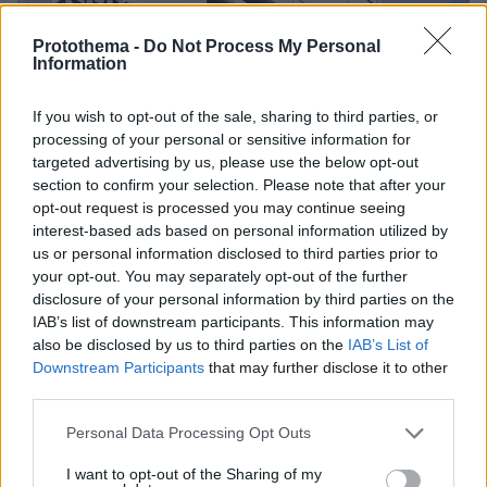
Protothema -
Do Not Process My Personal
Information
If you wish to opt-out of the sale, sharing to third parties, or
processing of your personal or sensitive information for
targeted advertising by us, please use the below opt-out
section to confirm your selection. Please note that after your
opt-out request is processed you may continue seeing
interest-based ads based on personal information utilized by
us or personal information disclosed to third parties prior to
22.07.2022, 10:03
your opt-out. You may separately opt-out of the further
Mega deal στην ιδιωτική υγεία - Συγχωνεύονται Ερρίκος
disclosure of your personal information by third parties on the
Ντυνάν και Euromedica
IAB’s list of downstream participants. This information may
Δημιουργείται νέος πόλος στον τομέα της υγείας -
also be disclosed by us to third parties on the
IAB’s List of
Διαβάστε την ανακοίνωση της συμφωνίας
Downstream Participants
that may further disclose it to other
συγχώνευσης
third parties.
Please note that this website/app uses one or more Google
Personal Data Processing Opt Outs
services and may gather and store information including but
not limited to your visit or usage behaviour. You may click to
I want to opt-out of the Sharing of my