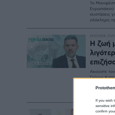
Το Μανιφέστο
Ευρωπαϊκού 
συστάσεις γι
ολόκληρη τη
29.01.2024, 17:25
Η ζωή 
λιγότερ
επιζήσ
Ακούστε τον
Γιώργο Καπε
ογκολογικών
Protothe
φτωχοποίηση
με την ασθέν
το δικαίωμα 
If you wish 
sensitive in
29.11.2023, 13:55
confirm you