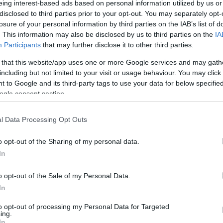
ος Προστάτη: Έγκαιρη
eing interest-based ads based on personal information utilized by us or
disclosed to third parties prior to your opt-out. You may separately opt-
ση και νέες θεραπείες
losure of your personal information by third parties on the IAB’s list of
. This information may also be disclosed by us to third parties on the
IA
λίζουν 5ετή επιβίωση στο 100%
Participants
that may further disclose it to other third parties.
ης εφαρμογής εθνικού προγράμματος
 that this website/app uses one or more Google services and may gath
τικού ελέγχου ήταν στο επίκεντρο διαδικτυακής
including but not limited to your visit or usage behaviour. You may click 
ς ΕΛΛΟΚ για τον καρκίνο του προστάτη. Στο πλαίσιο
 to Google and its third-party tags to use your data for below specifi
ς υπογραμμίστηκε η σημασία της αποζημίωσης των
ogle consent section.
έγχων για την πρόσβαση των ασθενών στις
ένες θεραπείες, αλλά και τον έλεγχο της
l Data Processing Opt Outs
ότητας
o opt-out of the Sharing of my personal data.
ος: «Έξυπνοι» φόροι σε
In
βή προϊόντα αυξάνουν τη
o opt-out of the Sale of my Personal Data.
οδότηση στο ΕΣΥ
In
 εκατομμύρια άνθρωποι διαγνώστηκαν με καρκίνο το
to opt-out of processing my Personal Data for Targeted
ing.
υρωπαϊκή Ένωση, με τον ετήσιο ρυθμό αύξησης να
In