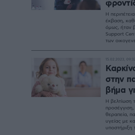
φροντί
Η περιπέτεια
έκβαση, καθ
όμως, ήταν 
Support Cen
των οικογεν
15.02.2023, 09:3
Καρκίν
στην πα
βήμα γ
Η βελτίωση 
προσέγγιση,
θεραπεία, π
υγείας με κ
υποστήριξη 
διαθεσιμότη