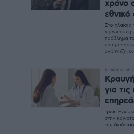
χρόνο 
εθνικό
Στο πλαίσιο 
ygeiamou.gr
πρόβλημα το
που μπορούν 
ανάπτυξη εν
18.04.2024, 14:17
Κραυγή
για τις
επηρεά
Τρεις Ενώσε
στην καινοτ
της διαδικα