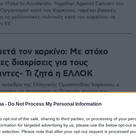
 «Time to Accelerate: Together Against Cancer» του
Οργανισμού κατά του Καρκίνου, παρέχει βασικές
α τις μελλοντικές πολιτικές κατά του καρκίνου σε
ν ΕΕ
μετά τον καρκίνο: Με στόχο
ες διακρίσεις για τους
αντες- Τι ζητά η ΕΛΛΟΚ
 πρόεδρο της Ελληνικής Ομοσπονδίας Καρκίνου, κ.
τανάκη να περιγράφει τη δύσκολη πορεία των
 ασθενών μέσα στο σύστημα υγείας, τον κίνδυνο
ma -
Do Not Process My Personal Information
ς και αποκλεισμού που αντιμετωπίζουν παράλληλα
εια, αλλά και για την πορεία τους ως επιζήσαντες και
στη λήθη που αιτούνται
to opt-out of the sale, sharing to third parties, or processing of your per
formation for targeted advertising by us, please use the below opt-out s
r selection. Please note that after your opt-out request is processed y