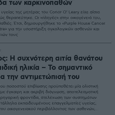
δα των καρκινοπαθών
 υγείας της μητέρας του Conor O’ Leary είχε αίσια
ώς θεραπεύτηκε. Οι «πληγές» στην οικογένειά του,
βαθιές. Έτσι, δημιουργήθηκε το «Purple House Cancer
tre» για την υποστήριξη ογκολογικών ασθενών και
ειών τους
2
ος: Η συχνότερη αιτία θανάτου
ιδική ηλικία – Το σημαντικό
ια την αντιμετώπισή του
του ποσοστού επιβίωσης προϋποθέτει μία ολιστική
 με έγκαιρη και ακριβή διάγνωση, αποτελεσματική
αρηγορική φροντίδα, στελέχωση των συστημάτων
ατάλληλα εκπαιδευμένους επαγγελματίες υγείας,
του οικογενειακού περιβάλλοντος των ασθενών,
τα οικονομικά προσιτών φαρμάκων και λειτουργία