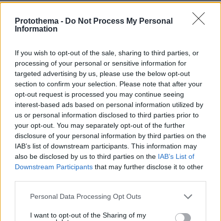
Δεν με ενδιαφέρει η κριτική, πρόσθεσε ο
παρουσιαστής
Protothema -
Do Not Process My Personal
Information
If you wish to opt-out of the sale, sharing to third parties, or
processing of your personal or sensitive information for
targeted advertising by us, please use the below opt-out
section to confirm your selection. Please note that after your
opt-out request is processed you may continue seeing
interest-based ads based on personal information utilized by
us or personal information disclosed to third parties prior to
your opt-out. You may separately opt-out of the further
disclosure of your personal information by third parties on the
IAB’s list of downstream participants. This information may
also be disclosed by us to third parties on the
IAB’s List of
Downstream Participants
that may further disclose it to other
third parties.
Please note that this website/app uses one or more Google
Personal Data Processing Opt Outs
services and may gather and store information including but
not limited to your visit or usage behaviour. You may click to
I want to opt-out of the Sharing of my