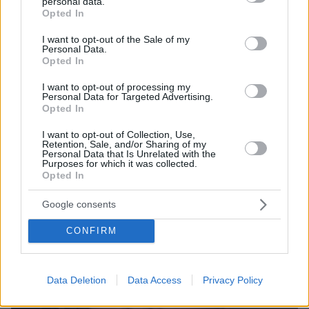
personal data.
grant or deny consent to Google and its third-party tags to
Opted In
use your data for below specified purposes in below Google
consent section.
I want to opt-out of the Sale of my
Personal Data.
6
16.11.2024, 14:17
Opted In
Δεν κάνουμε κριτική αλλά πλάκα, δήλωσε ο Νίκος
Μουτσινάς για τη νέα του εκπομπή
I want to opt-out of processing my
Personal Data for Targeted Advertising.
Το κέφι λείπει από τη ζωή μας, δήλωσε ο
Opted In
παρουσιαστής
I want to opt-out of Collection, Use,
Retention, Sale, and/or Sharing of my
Personal Data that Is Unrelated with the
Purposes for which it was collected.
Opted In
Google consents
CONFIRM
Data Deletion
Data Access
Privacy Policy