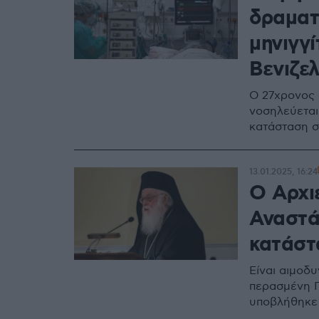
δραματ
μηνιγγί
Βενιζελ
Ο 27χρονος 
νοσηλεύεται
κατάσταση σ
13.01.2025, 16:24
Ο Αρχι
Αναστά
κατάστ
Είναι αιμοδ
περασμένη Π
υποβλήθηκε 