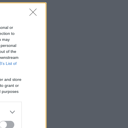
sonal or
ection to
ou may
 personal
out of the
 downstream
B’s List of
er and store
to grant or
ed purposes