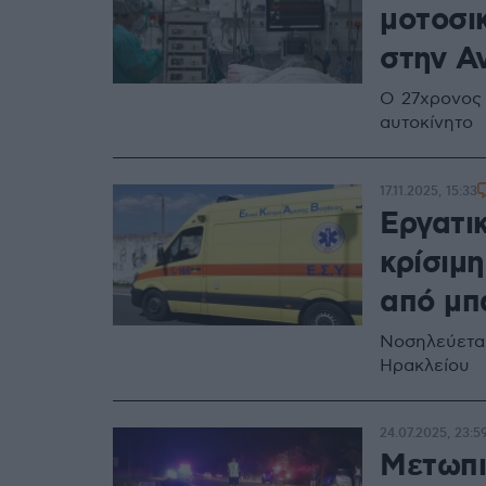
μοτοσι
στην Α
Ο 27χρονος 
αυτοκίνητο
17.11.2025, 15:33
Εργατι
κρίσιμ
από μπ
Νοσηλεύεται
Ηρακλείου
24.07.2025, 23:5
Μετωπι