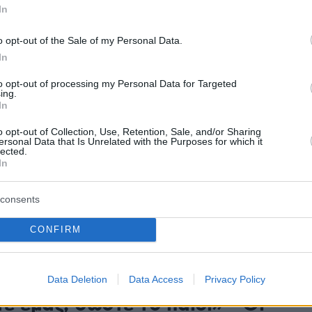
In
έξη Κούγια
o opt-out of the Sale of my Personal Data.
γνωστού ποινικολόγου διέψευσε πως ο πατέρας του
In
σμό στα social media
to opt-out of processing my Personal Data for Targeted
ing.
48
9
In
γωνίας για τον Αλέξη Κούγια -
o opt-out of Collection, Use, Retention, Sale, and/or Sharing
ersonal Data that Is Unrelated with the Purposes for which it
είνωση που οδήγησε στη
lected.
In
ήνωση ξεκίνησε πριν από 10
consents
γος πήγε με υψηλό πυρετό αλλά η υγεία του
CONFIRM
ν μέρα με την ημέρα
Data Deletion
Data Access
Privacy Policy
31
2
ε εμάς, σώστε το παιδί» - Οι