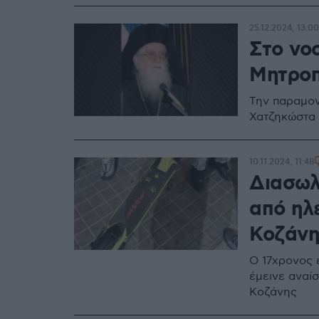
25.12.2024, 13:00
Στο νο
Μητροπ
Την παραμον
Χατζηκώστα 
10.11.2024, 11:48
Διασωλ
από ηλε
Κοζάνη
Ο 17χρονος 
έμεινε αναί
Κοζάνης