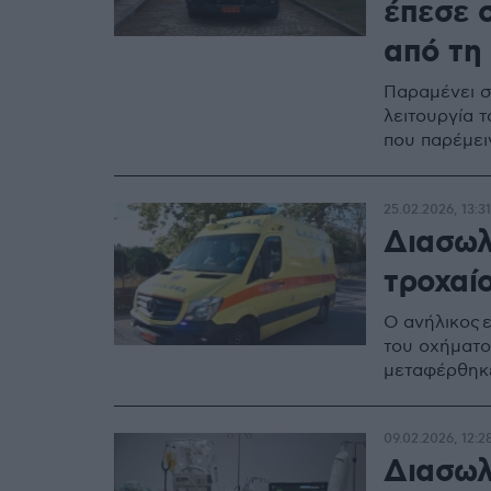
έπεσε 
από τη
Παραμένει σ
λειτουργία 
που παρέμει
25.02.2026, 13:31
Διασωλ
τροχαί
Ο ανήλικος 
του οχήματο
μεταφέρθηκ
09.02.2026, 12:2
Διασωλ