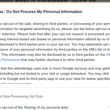
είο Ρίου ο τρίχρονος μετά τη
στο σπίτι του στην Κεφαλονιά
ma -
Do Not Process My Personal Information
εισέπνευσε καπνό στη διάρκεια εκδήλωσης της φωτιάς
to opt-out of the sale, sharing to third parties, or processing of your per
υ - Εκτός κινδύνου η μητέρα και το τετράχρονο
formation for targeted advertising by us, please use the below opt-out s
υ
r selection. Please note that after your opt-out request is processed y
eing interest-based ads based on personal information utilized by us or
disclosed to third parties prior to your opt-out. You may separately opt-
2
losure of your personal information by third parties on the IAB’s list of
ηνωμένος σε κρίσιμη
. This information may also be disclosed by us to third parties on the
IA
αση 21χρονος έπειτα από
Participants
that may further disclose it to other third parties.
ο στη Λαμία
 that this website/app uses one or more Google services and may gath
including but not limited to your visit or usage behaviour. You may click 
 to Google and its third-party tags to use your data for below specifi
λεγχο της μηχανής του βγήκε εκτός δρόμου και
ogle consent section.
l Data Processing Opt Outs
6
5
 ανάρτηση στο X με το όνομα
o opt-out of the Sharing of my personal data.