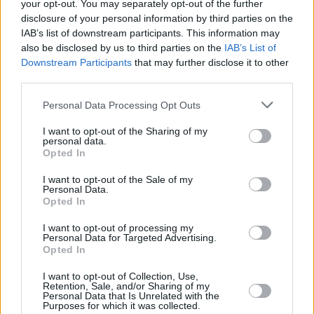
your opt-out. You may separately opt-out of the further
disclosure of your personal information by third parties on the
IAB’s list of downstream participants. This information may
also be disclosed by us to third parties on the
IAB’s List of
Downstream Participants
that may further disclose it to other
third parties.
Please note that this website/app uses one or more Google
Personal Data Processing Opt Outs
services and may gather and store information including but
not limited to your visit or usage behaviour. You may click to
I want to opt-out of the Sharing of my
personal data.
grant or deny consent to Google and its third-party tags to
Opted In
18.12.2024, 10:27
use your data for below specified purposes in below Google
H ιταλική Unicredit αυξάνει σε 28% το ποσοστό της στην
consent section.
I want to opt-out of the Sale of my
γερμανική Commerzbank
Personal Data.
Opted In
Η ιταλική τράπεζα κατέχει το 9,5% της Commerzbank
ως άμεση συμμετοχή και 18,5% μέσω παραγώγων - Η
I want to opt-out of processing my
γερμανική κυβέρνηση έχει δηλώσει την αντίθεσή της
Personal Data for Targeted Advertising.
για τη συγκεκριμένη συμφωνία
Opted In
I want to opt-out of Collection, Use,
Retention, Sale, and/or Sharing of my
Personal Data that Is Unrelated with the
Purposes for which it was collected.