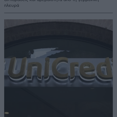
πλευρά