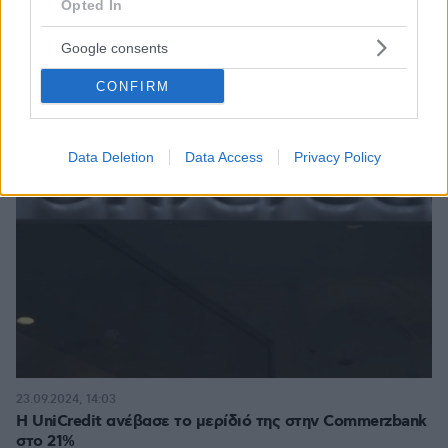
Opted In
Google consents
CONFIRM
Data Deletion
Data Access
Privacy Policy
23.09.2024, 14:03
H UniCredit ανέβασε το μερίδιό της στην Commerzbank
στο 21%