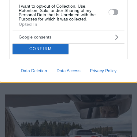
I want to opt-out of Collection, Use,
Retention, Sale, and/or Sharing of my
Personal Data that Is Unrelated with the
Purposes for which it was collected.
Opted In
15.01.2026, 11:35
Google consents
Αutonomous: Νέος γύρος αναβαθμίσεων για τις
ελληνικές τράπεζες έως και +27%, oι τιμές-στόχοι
CONFIRM
Το βασικό μήνυμα της Autonomous είναι ότι οι
ελληνικές τράπεζες δεν αποτελούν πλέον απλώς
Data Deletion
Data Access
Privacy Policy
«story ανάκαμψης», αλλά case διατηρήσιμης
κερδοφορίας με ελκυστικές αποτιμήσεις