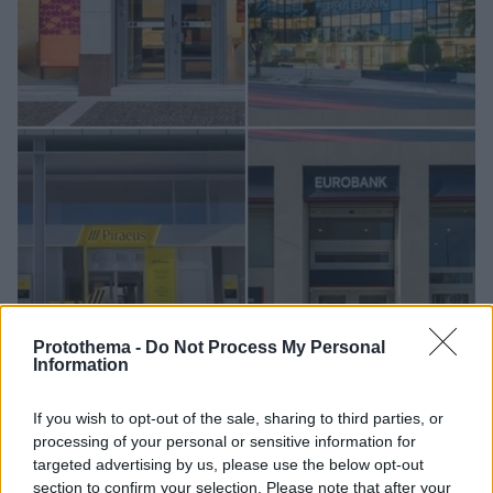
Protothema -
Do Not Process My Personal
Information
1
30.03.2026, 10:56
Morningstar DBRS, Autonomous: Η Μέση Ανατολή
If you wish to opt-out of the sale, sharing to third parties, or
επηρεάζει την ελληνική οικονομία και τις τράπεζες
processing of your personal or sensitive information for
λόγω πετρελαίου και τουρισμού
targeted advertising by us, please use the below opt-out
Η δομική εξάρτηση από τον τουρισμό και τη ναυτιλία
section to confirm your selection. Please note that after your