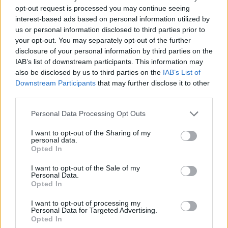
όσο και τις μακροοικονομικές ευπάθειες που
opt-out request is processed you may continue seeing
συνδέονται με την ενέργεια και τα εξωτερικά
interest-based ads based on personal information utilized by
ελλείμματα, συνιστά βασικό κίνδυνο για τις τράπεζες
us or personal information disclosed to third parties prior to
- Πρόβλημα και η διεύρυνση των spread στα
your opt-out. You may separately opt-out of the further
ομόλογα
disclosure of your personal information by third parties on the
IAB’s list of downstream participants. This information may
also be disclosed by us to third parties on the
IAB’s List of
Downstream Participants
that may further disclose it to other
third parties.
Please note that this website/app uses one or more Google
Personal Data Processing Opt Outs
services and may gather and store information including but
not limited to your visit or usage behaviour. You may click to
I want to opt-out of the Sharing of my
personal data.
grant or deny consent to Google and its third-party tags to
Opted In
use your data for below specified purposes in below Google
consent section.
I want to opt-out of the Sale of my
Personal Data.
Opted In
I want to opt-out of processing my
Personal Data for Targeted Advertising.
Opted In