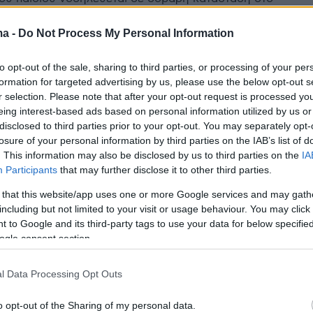
 Αλεξανδρούπολης - Ο 3χρονος μεταφέρθηκε νεκρός
τημιακό Νοσοκομείο την προηγούμενη εβδομάδα
ma -
Do Not Process My Personal Information
to opt-out of the sale, sharing to third parties, or processing of your per
7
formation for targeted advertising by us, please use the below opt-out s
4 ώρες νεκρό το 3χρονο στην
r selection. Please note that after your opt-out request is processed y
eing interest-based ads based on personal information utilized by us or
δρούπολη πριν μεταφερθεί στο
disclosed to third parties prior to your opt-out. You may separately opt-
μείο, στον εισαγγελέα σήμερα η
losure of your personal information by third parties on the IAB’s list of
. This information may also be disclosed by us to third parties on the
IA
 του
Participants
that may further disclose it to other third parties.
 that this website/app uses one or more Google services and may gath
ιδάκι πέθανε από πολυοργανική ανεπάρκεια,
including but not limited to your visit or usage behaviour. You may click 
σοβαρού και παρατεταμένου υποσιτισμού
 to Google and its third-party tags to use your data for below specifi
ogle consent section.
40
ή ανακοπή από ασιτία η αιτία
l Data Processing Opt Outs
υ του 3χρονου στην
o opt-out of the Sharing of my personal data.