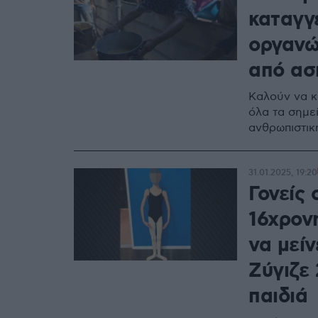
καταγγ
οργανώ
από ασι
Καλούν να κ
όλα τα σημε
ανθρωπιστικ
31.01.2025, 19:20
Γονείς
16χρονη
να μείν
Ζύγιζε 
παιδιά