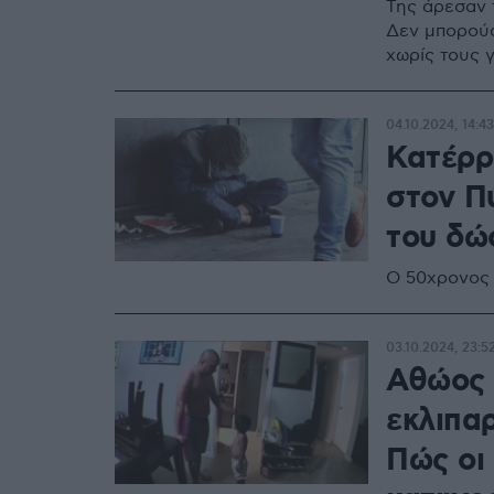
Της άρεσαν 
Δεν μπορούσ
χωρίς τους γ
04.10.2024, 14:43
Κατέρρ
στον Π
του δώ
Ο 50χρονος 
03.10.2024, 23:5
Αθώος 
εκλιπαρ
Πώς οι