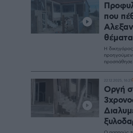
Προφυλ
που πέ
Αλεξανδ
θέματα
Η δικηγόρος
προηγούμενη 
προσπάθησε ν
22.12.2025, 16:21
Οργή σ
3χρονο
Διαλυμέ
ξυλοδα
Ο παππούς τ