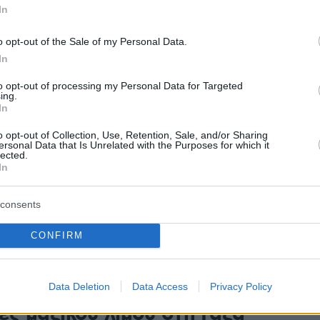
δρούπολη
In
ρι στιγμής πληροφορίες φέρεται πως το παιδί κατέληξε
o opt-out of the Sale of my Personal Data.
γιση ένα 24ωρο πριν τη μεταφορά του στο
In
to opt-out of processing my Personal Data for Targeted
ing.
In
22
6
 λόγω υποσιτισμού γυναίκα από
o opt-out of Collection, Use, Retention, Sale, and/or Sharing
ersonal Data that Is Unrelated with the Purposes for which it
lected.
 που είχε μεταφερθεί στην
In
consents
νείται ότι υπάρχει λιμός στη Γάζα και κατηγορεί τις
ου ΟΗΕ ότι δεν παραλαμβάνουν και δεν παραδίδουν
CONFIRM
Data Deletion
Data Access
Privacy Policy
29
4
ες μαζικού λιμού στη Γάζα