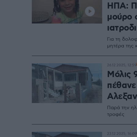
ΗΠΑ: Π
μούρο 
ιατροδ
Για τη δολο
μητέρα της 
26.12.2025, 12:59
Μόλις 9
πέθανε
Αλεξαν
Παρά την ηλι
τροφές
23.12.2025, 16:09