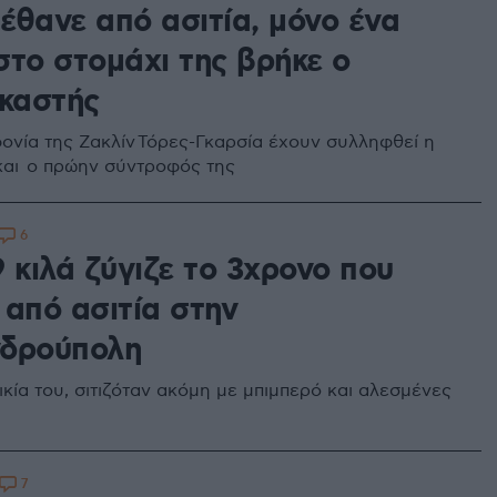
έθανε από ασιτία, μόνο ένα
στο στομάχι της βρήκε ο
ικαστής
φονία της Ζακλίν Τόρες-Γκαρσία έχουν συλληφθεί η
και ο πρώην σύντροφός της
6
 κιλά ζύγιζε το 3χρονο που
 από ασιτία στην
δρούπολη
κία του, σιτιζόταν ακόμη με μπιμπερό και αλεσμένες
7