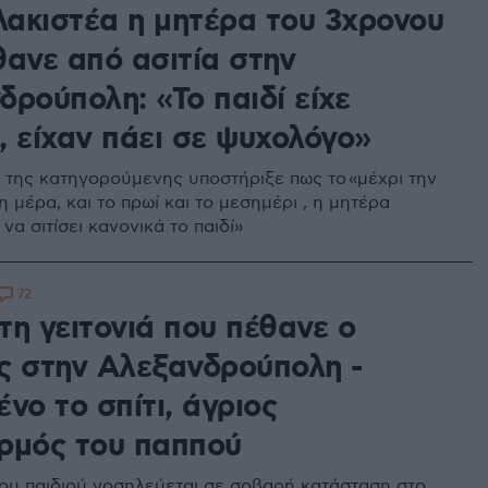
ακιστέα η μητέρα του 3χρονου
θανε από ασιτία στην
ρούπολη: «Το παιδί είχε
, είχαν πάει σε ψυχολόγο»
 της κατηγορούμενης υποστήριξε πως το «μέχρι την
μέρα, και το πρωί και το μεσημέρι , η μητέρα
α σιτίσει κανονικά το παιδί»
72
τη γειτονιά που πέθανε ο
ς στην Αλεξανδρούπολη -
νο το σπίτι, άγριος
ρμός του παππού
ου παιδιού νοσηλεύεται σε σοβαρή κατάσταση στο