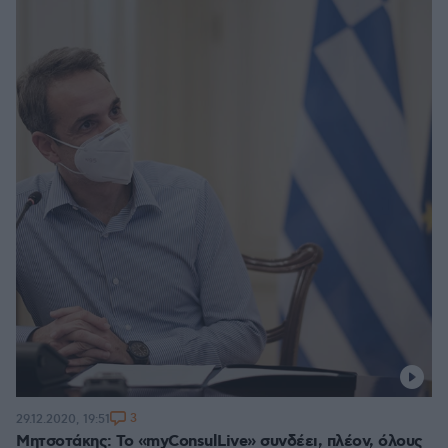
3
29.12.2020, 19:51
Μητσοτάκης: Το «myConsulLive» συνδέει, πλέον, όλους