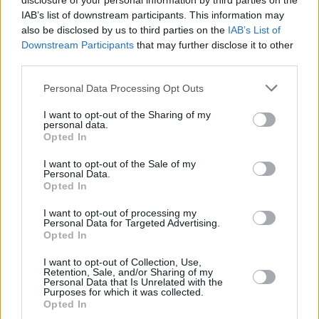
disclosure of your personal information by third parties on the
IAB’s list of downstream participants. This information may
also be disclosed by us to third parties on the
IAB’s List of
Downstream Participants
that may further disclose it to other
third parties.
Please note that this website/app uses one or more Google
Personal Data Processing Opt Outs
services and may gather and store information including but
not limited to your visit or usage behaviour. You may click to
I want to opt-out of the Sharing of my
personal data.
grant or deny consent to Google and its third-party tags to
Opted In
use your data for below specified purposes in below Google
consent section.
I want to opt-out of the Sale of my
Personal Data.
Opted In
I want to opt-out of processing my
Personal Data for Targeted Advertising.
Opted In
I want to opt-out of Collection, Use,
Retention, Sale, and/or Sharing of my
Personal Data that Is Unrelated with the
Purposes for which it was collected.
Opted In