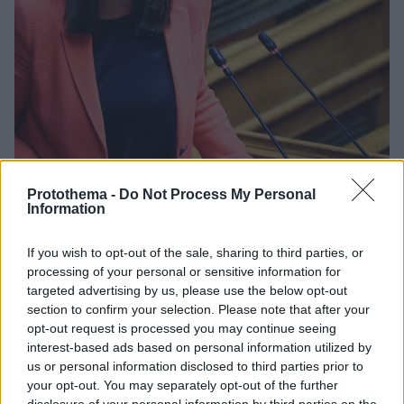
Protothema -
Do Not Process My Personal
Information
5
24.01.2024, 17:45
If you wish to opt-out of the sale, sharing to third parties, or
Η Κεραμέως κατηγορεί για κυβίστηση τον ΣΥΡΙΖΑ και
το ΠΑΣΟΚ στο θέμα της επιστολικής ψήφου
processing of your personal or sensitive information for
targeted advertising by us, please use the below opt-out
«Ψήφισαν “ναι” επι αρχής για τις ευρωεκλογές και
section to confirm your selection. Please note that after your
όταν τους καλέσαμε να διευρυνθεί η δυνατότητα και
opt-out request is processed you may continue seeing
στις εθνικές εκλογές... είπαν “όχι σε όλα”» ανέφερε
interest-based ads based on personal information utilized by
χαρακτηριστικά - Σε εξέλιξη ονομαστική
us or personal information disclosed to third parties prior to
ψηφοφορία επι του νομοσχεδίου αλλά και της
your opt-out. You may separately opt-out of the further
τροπολογίας