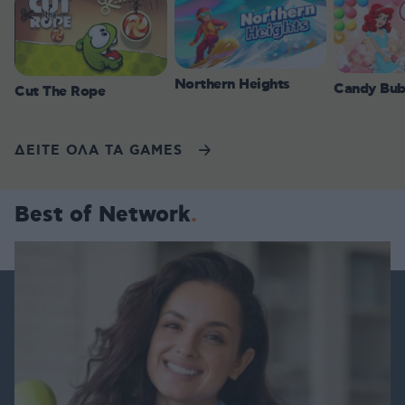
Northern Heights
Candy Bub
Cut The Rope
ΔΕΙΤΕ ΟΛΑ ΤΑ GAMES
Best of Network