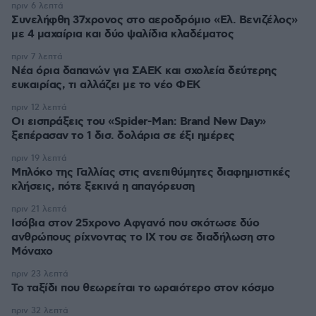
πριν 6 λεπτά
Συνελήφθη 37χρονος στο αεροδρόμιο «Ελ. Βενιζέλος»
με 4 μαχαίρια και δύο ψαλίδια κλαδέματος
πριν 7 λεπτά
Νέα όρια δαπανών για ΣΑΕΚ και σχολεία δεύτερης
ευκαιρίας, τι αλλάζει με το νέο ΦΕΚ
πριν 12 λεπτά
Οι εισπράξεις του «Spider-Man: Brand New Day»
ξεπέρασαν το 1 δισ. δολάρια σε έξι ημέρες
πριν 19 λεπτά
Μπλόκο της Γαλλίας στις ανεπιθύμητες διαφημιστικές
κλήσεις, πότε ξεκινά η απαγόρευση
πριν 21 λεπτά
Ισόβια στον 25χρονο Αφγανό που σκότωσε δύο
ανθρώπους ρίχνοντας το ΙΧ του σε διαδήλωση στο
Μόναχο
πριν 23 λεπτά
Το ταξίδι που θεωρείται το ωραιότερο στον κόσμο
πριν 32 λεπτά