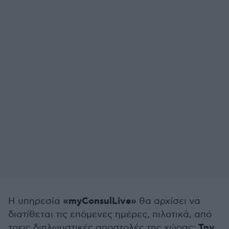
«myConsulLive»
Η υπηρεσία
θα αρχίσει να
διατίθεται τις επόμενες ημέρες, πιλοτικά, από
Την
τρεις διπλωματικές αποστολές της χώρας: