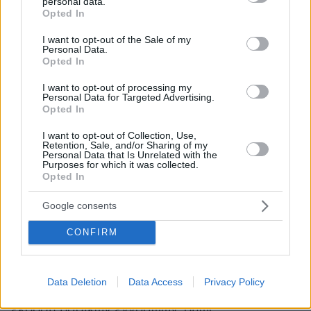
personal data.
σε ό,τι χρειάζονται από τις δημόσιες υπηρεσίες
grant or deny consent to Google and its third-party tags to
Opted In
στην πατρίδα.
use your data for below specified purposes in below Google
consent section.
I want to opt-out of the Sale of my
Personal Data.
Opted In
I want to opt-out of processing my
Ξεκινάμε από περιοχές δικαιοδοσίας της
Personal Data for Targeted Advertising.
Opted In
Πρεσβείας μας στο Λονδίνο και των Γενικών
Προξενείων μας στη Νέα Υόρκη και στο
I want to opt-out of Collection, Use,
Retention, Sale, and/or Sharing of my
Τορόντο. Και απ’ ό,τι βλέπω σύμφωνα με τον
Personal Data that Is Unrelated with the
προγραμματισμό θα προστεθούν σύντομα τα
Purposes for which it was collected.
Opted In
Γενικά Προξενεία της Βοστόνης, της
Κωνσταντινούπολης, του Ντίσελντορφ και του
Google consents
Περθ. Μέσα στο 2021, όμως, η λειτουργία αυτή
CONFIRM
θα επεκταθεί σε όλο το δίκτυο των προξενικών
μας αρχών. Όπως θα διευρυνθούν και οι
υπηρεσίες οι οποίες παρέχονται. Για την ώρα, οι
Data Deletion
Data Access
Privacy Policy
βιντεοκλήσεις θα αφορούν αιτήσεις για την
έκδοση βασικών εγγράφων, όπως