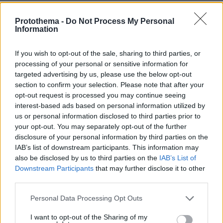
της Ελλάδας στο Τορόντο, Βίκτωρ
Μαλιγκούδης.
Protothema -
Do Not Process My Personal
Information
Ολόκληρη η εισαγωγική τοποθέτηση του
If you wish to opt-out of the sale, sharing to third parties, or
Πρωθυπουργού:
processing of your personal or sensitive information for
targeted advertising by us, please use the below opt-out
«Καλησπέρα σε όλους και καλημέρα, καλό
section to confirm your selection. Please note that after your
opt-out request is processed you may continue seeing
μεσημέρι και στην Νέα Υόρκη. Στο εκεί Γενικό
interest-based ads based on personal information utilized by
Προξενείο μας. Και χαίρομαι πραγματικά διότι
us or personal information disclosed to third parties prior to
το αντικείμενο της σημερινής μας επικοινωνίας
your opt-out. You may separately opt-out of the further
είναι ακριβώς η ίδια η επικοινωνία. Γιατί γίνεται
disclosure of your personal information by third parties on the
μέσω βιντεοκλήσης και της νέας πλατφόρμας
IAB’s list of downstream participants. This information may
also be disclosed by us to third parties on the
IAB’s List of
«myConsulLive»
. Είναι μια εφαρμογή που θα
Downstream Participants
that may further disclose it to other
συνδέει, πλέον, όλους τους Έλληνες του
third parties.
εξωτερικού, σε όποια πόλη κι αν βρίσκονται, με
Please note that this website/app uses one or more Google
Personal Data Processing Opt Outs
τις ελληνικές αρχές της χώρας στην οποία
services and may gather and store information including but
ζουν. Και από εκεί, βέβαια, να εξυπηρετούνται
not limited to your visit or usage behaviour. You may click to
I want to opt-out of the Sharing of my