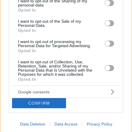
not limited to your visit or usage behaviour. You may click to
I want to opt-out of the Sharing of my
Ηelleniq Energy: Απόφαση για γεωτρύπανα σε ένα
personal data.
grant or deny consent to Google and its third-party tags to
εξάμηνο στην Κρήτη – Από 60 έως 80 εκατ. το κόστος
Opted In
use your data for below specified purposes in below Google
των ερευνών
consent section.
I want to opt-out of the Sale of my
Στο δεύτερο τρίμηνο η απόκτηση του 50% της
Personal Data.
Opted In
Elpedison, το νέο πλάνο για επενδύσεις στις ΑΠΕ - Τι
δήλωσε στην τηλεδιάσκεψη με τους αναλυτές η
I want to opt-out of processing my
διοίκηση
Personal Data for Targeted Advertising.
Opted In
I want to opt-out of Collection, Use,
Retention, Sale, and/or Sharing of my
Personal Data that Is Unrelated with the
Purposes for which it was collected.
Opted In
Google consents
CONFIRM
Data Deletion
Data Access
Privacy Policy