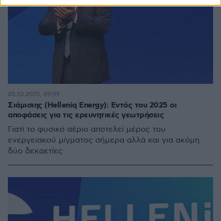
05.02.2025, 09:09
Σιάμισιης (Helleniq Energy): Εντός του 2025 οι
αποφάσεις για τις ερευνητικές γεωτρήσεις
Γιατί το φυσικό αέριο αποτελεί μέρος του
ενεργειακού μίγματος σήμερα αλλά και για ακόμη
δύο δεκαετίες