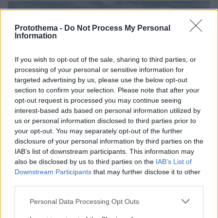
Protothema -
Do Not Process My Personal
Information
If you wish to opt-out of the sale, sharing to third parties, or
processing of your personal or sensitive information for
targeted advertising by us, please use the below opt-out
section to confirm your selection. Please note that after your
opt-out request is processed you may continue seeing
interest-based ads based on personal information utilized by
us or personal information disclosed to third parties prior to
your opt-out. You may separately opt-out of the further
disclosure of your personal information by third parties on the
IAB’s list of downstream participants. This information may
also be disclosed by us to third parties on the
IAB’s List of
Downstream Participants
that may further disclose it to other
third parties.
Please note that this website/app uses one or more Google
Personal Data Processing Opt Outs
services and may gather and store information including but
3
28.02.2025, 09:08