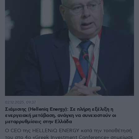
02.12.2025, 09:37
Σιάμισιης (Helleniq Energy): Σε πλήρη εξέλιξη η
ενεργειακή μετάβαση, ανάγκη να συνεχιστούν οι
μεταρρυθμίσεις στην Ελλάδα
Ο CEO της HELLENiQ ENERGY κατά την τοποθέτησή
του στο 4ο «Greek Investment Conference» σημείωσε