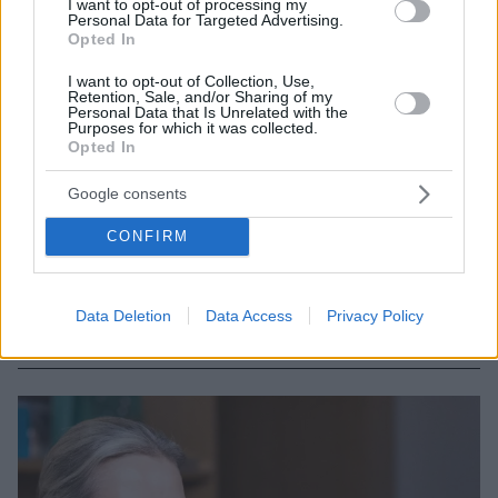
I want to opt-out of processing my
Personal Data for Targeted Advertising.
Opted In
I want to opt-out of Collection, Use,
Retention, Sale, and/or Sharing of my
Personal Data that Is Unrelated with the
Purposes for which it was collected.
Opted In
19
10.01.2025, 10:37
Όσα είπαν Βάιντελ και Μασκ: Ο «κομμουνιστής» Χίτλερ,
Google consents
το AfD φαβορί, Άρης και εξωγήινοι - Οι 9 θεματικές
που ξεχώρισαν
CONFIRM
Η συζήτηση στο Χ συγκέντρωσε πάνω από 3,5 εκατ.
θεάσεις - Ο Μασκ αδιαφόρησε για το ενδεχόμενο
κυρώσεων από την ΕΕ - Τι είπαν για τον Θεό και τον
Data Deletion
Data Access
Privacy Policy
πόλεμο στην Ουκρανία - Πώς σχολιάζει το Politico