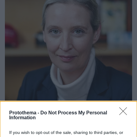
Protothema -
Do Not Process My Personal
239
11.01.2025, 12:14
Information
Αλίς Βάιντελ: Η «σιδηρά κυρία» της γερμανικής
Ακροδεξιάς με τη σύντροφο από τη Σρι Λάνκα...
στηρίζει την παραδοσιακή γερμανική οικογένεια
If you wish to opt-out of the sale, sharing to third parties, or