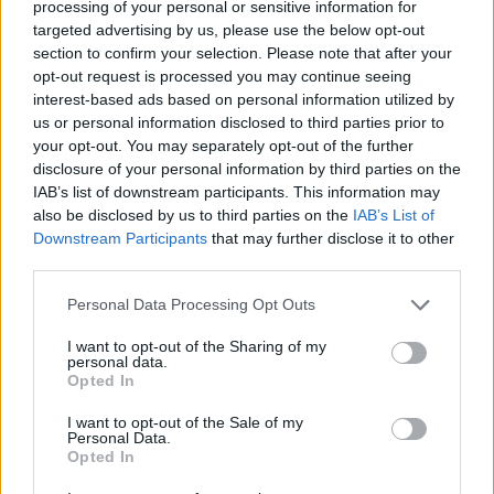
processing of your personal or sensitive information for
Η υποψήφια του AfD για την καγκελαρία διχάζει και
targeted advertising by us, please use the below opt-out
πολώνει στη γερμανική Βουλή, στην κοινωνία, αλλά
section to confirm your selection. Please note that after your
και εντός του κόμματός της - Το «φλερτ» με τον
opt-out request is processed you may continue seeing
Μασκ, ο θαυμασμός για τη Μάργκαρετ Θάτσερ και τα
interest-based ads based on personal information utilized by
δύο υιοθετημένα παιδιά
us or personal information disclosed to third parties prior to
your opt-out. You may separately opt-out of the further
disclosure of your personal information by third parties on the
IAB’s list of downstream participants. This information may
also be disclosed by us to third parties on the
IAB’s List of
Downstream Participants
that may further disclose it to other
third parties.
Please note that this website/app uses one or more Google
Personal Data Processing Opt Outs
services and may gather and store information including but
not limited to your visit or usage behaviour. You may click to
I want to opt-out of the Sharing of my
personal data.
grant or deny consent to Google and its third-party tags to
Opted In
use your data for below specified purposes in below Google
consent section.
I want to opt-out of the Sale of my
Personal Data.
Opted In