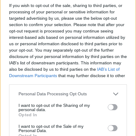
If you wish to opt-out of the sale, sharing to third parties, or
processing of your personal or sensitive information for
targeted advertising by us, please use the below opt-out
section to confirm your selection. Please note that after your
opt-out request is processed you may continue seeing
interest-based ads based on personal information utilized by
us or personal information disclosed to third parties prior to
your opt-out. You may separately opt-out of the further
disclosure of your personal information by third parties on the
IAB’s list of downstream participants. This information may
also be disclosed by us to third parties on the
IAB’s List of
Downstream Participants
that may further disclose it to other
third parties.
1
08.02.2026, 22:46
Please note that this website/app uses one or more Google
Personal Data Processing Opt Outs
Κατάσκοπος υπέρ της Κίνας: Στο μικροσκόπιο
services and may gather and store information including but
λογαριασμοί και πληρωμές, οι επαφές με τους
not limited to your visit or usage behaviour. You may click to
I want to opt-out of the Sharing of my
συνδέσμους
personal data.
grant or deny consent to Google and its third-party tags to
Opted In
use your data for below specified purposes in below Google
Στα χέρια των Αρχών φωτογραφίες με μια γυναίκα
consent section.
που φέρεται να κινεί τα νήματα του κατασκοπευτικού
I want to opt-out of the Sale of my
Personal Data.
δικτύου και ο Κινέζος σύνδεσμος του αξιωματικού
Opted In