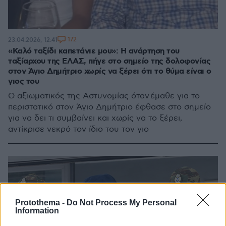
172
23.04.2026, 12:41
«Καλό ταξίδι καπετάνιε μου»: Η ανάρτηση του
ταξίαρχου της ΕΛΑΣ, πήγε στο σημείο της δολοφονίας
στον Άγιο Δημήτριο χωρίς να ξέρει ότι το θύμα είναι ο
γιος του
Ο αξιωματικός της Αστυνομίας όταν έμαθε για το
περιστατικό στον Άγιο Δημήτριο έφθασε στο σημείο
για να δει τι συμβαίνει και χωρίς να το ξέρει,
αντίκρισε νεκρό τον ίδιο του τον γιο
Protothema -
Do Not Process My Personal
Information