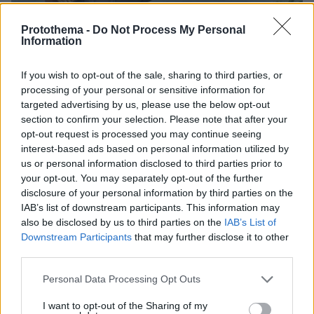
Protothema -
Do Not Process My Personal
Information
If you wish to opt-out of the sale, sharing to third parties, or
processing of your personal or sensitive information for
targeted advertising by us, please use the below opt-out
section to confirm your selection. Please note that after your
opt-out request is processed you may continue seeing
interest-based ads based on personal information utilized by
us or personal information disclosed to third parties prior to
26.08.2025, 08:31
your opt-out. You may separately opt-out of the further
Τα 30 λεπτά που μεταμορφώνουν σώμα και μυαλό –
disclosure of your personal information by third parties on the
Ξεκινήστε σήμερα
IAB’s list of downstream participants. This information may
Μισή ώρα αρκεί για να κρατήσετε σώμα και μυαλό σε
also be disclosed by us to third parties on the
IAB’s List of
φόρμα - Η personal trainer, Σοφία Περδίκη δείχνει 8
Downstream Participants
that may further disclose it to other
στοχευμένες ασκήσεις που συνδυάζουν αντοχή και
third parties.
δύναμη
Please note that this website/app uses one or more Google
Personal Data Processing Opt Outs
services and may gather and store information including but
not limited to your visit or usage behaviour. You may click to
I want to opt-out of the Sharing of my