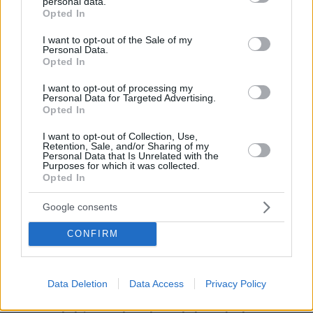
personal data.
grant or deny consent to Google and its third-party tags to
Opted In
use your data for below specified purposes in below Google
consent section.
I want to opt-out of the Sale of my
Personal Data.
Opted In
I want to opt-out of processing my
Personal Data for Targeted Advertising.
Opted In
I want to opt-out of Collection, Use,
Retention, Sale, and/or Sharing of my
Personal Data that Is Unrelated with the
Purposes for which it was collected.
Opted In
Google consents
CONFIRM
Data Deletion
Data Access
Privacy Policy
19.08.2025, 17:43
Ποια άσκηση ξυπνά την «8η αίσθηση» και βοηθά να