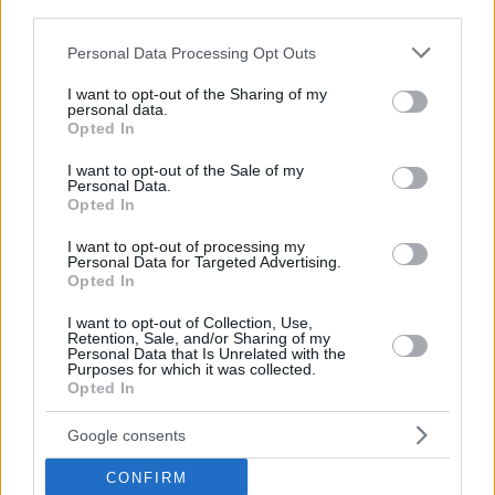
third parties.
Please note that this website/app uses one or more Google
Personal Data Processing Opt Outs
services and may gather and store information including but
not limited to your visit or usage behaviour. You may click to
I want to opt-out of the Sharing of my
personal data.
3
02.08.2025, 23:52
grant or deny consent to Google and its third-party tags to
Opted In
Αγνοούνται 2 άτομα που έκαναν SUP στην Πάτρα -
use your data for below specified purposes in below Google
Επιχείρηση για τον εντοπισμό τους
consent section.
I want to opt-out of the Sale of my
Personal Data.
Στη θαλάσσια περιοχή του Ψαθόπυργου
Opted In
I want to opt-out of processing my
Personal Data for Targeted Advertising.
Opted In
I want to opt-out of Collection, Use,
Retention, Sale, and/or Sharing of my
Personal Data that Is Unrelated with the
Purposes for which it was collected.
Opted In
Google consents
CONFIRM