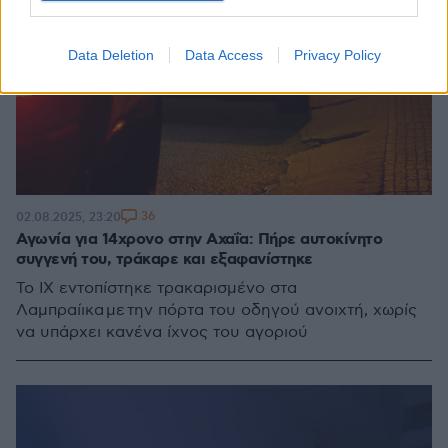
Data Deletion
Data Access
Privacy Policy
36
02.08.2025, 23:20
Αγωνία για 14χρονο στην Αχαΐα: Πήρε αυτοκίνητο
συγγενή του, τράκαρε και εξαφανίστηκε
Το ΙΧ εντοπίστηκε τρακαρισμένο στα
Λαμπραίικα με την πόρτα του οδηγού ανοιχτή, χωρίς
να υπάρχει κανένα ίχνος του αγοριού