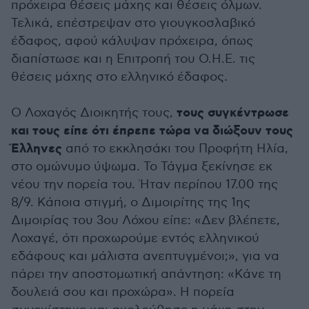
πρόχειρα θέσεις μάχης και θέσεις όλμων.
Τελικά, επέστρεψαν στο γιουγκοσλαβικό
έδαφος, αφού κάλυψαν πρόχειρα, όπως
διαπίστωσε και η Επιτροπή του Ο.Η.Ε. τις
θέσεις μάχης στο ελληνικό έδαφος.
τους συγκέντρωσε
Ο Λοχαγός Διοικητής τους,
και τους είπε ότι έπρεπε τώρα να διώξουν τους
Έλληνες
από το εκκλησάκι του Προφήτη Ηλία,
στο ομώνυμο ύψωμα. Το Τάγμα ξεκίνησε εκ
νέου την πορεία του. Ήταν περίπου 17.00 της
8/9. Κάποια στιγμή, ο Διμοιρίτης της 1ης
Διμοιρίας του 3ου Λόχου είπε: «Δεν βλέπετε,
Λοχαγέ, ότι προχωρούμε εντός ελληνικού
εδάφους και μάλιστα ανεπτυγμένοι;», για να
πάρει την αποστομωτική απάντηση: «Κάνε τη
δουλειά σου και προχώρα». Η πορεία