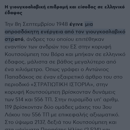
Η γιουγκοσλαβική επιδρομή και είσοδος σε ελληνικό
έδαφος
έγινε
Την 8η Σεπτεμβρίου 1948
μια
απροσδόκητη ενέργεια από τον γιουγκοσλαβικό
ατό
στρ
, άνδρες του οποίου επιτέθηκαν
εναντίον των ανδρών του ΕΣ στην κορυφή
Κουτσούμπεη του Βόρα και μπήκαν σε ελληνικό
έδαφος, μάλιστα σε βάθος μεγαλύτερο από
ένα χιλιόμετρο. Όπως γράφει ο Αντώνιος
Παπαδάκος σε έναν εξαιρετικό άρθρο του στο
περιοδικό «ΣΤΡΑΤΙΩΤΙΚΗ ΙΣΤΟΡΙΑ», στην
κορυφή Κουτσούμπεη βρίσκονταν δυνάμεις
των 514 και 556 ΤΠ. Στην πυραμίδα υπ’ αριθμ.
119 βρίσκονταν δύο ομάδες μάχης του 3ου
Λόχου του 556 ΤΠ με επικεφαλής αξιωματικό.
Στο ύψωμα 2137, δεξιά του Κουτσούμπεη και
στα υψώματα Προφήτης Ηλίας (2.524) και