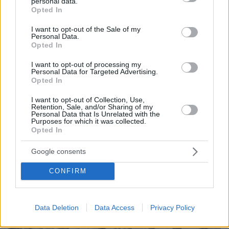
personal data.
Από τη σύλληψη ενός αιχμαλώτου, στις 8/9 και
grant or deny consent to Google and its third-party tags to
Opted In
use your data for below specified purposes in below Google
άλλων δύο την επόμενη μέρα, επιβεβαιώθηκαν
consent section.
I want to opt-out of the Sale of my
όσα αναφέραμε. Οι Γιουγκοσλάβοι είχαν
Personal Data.
σημαντικές απώλειες: 17 νεκρούς (ανάμεσά
Opted In
τους 2 αξιωματικούς) και τρεις αιχμαλώτους.
I want to opt-out of processing my
Παράλληλα, στο πεδίο της μάχης άφησαν:
Personal Data for Targeted Advertising.
Opted In
τέσσερα οπλοπολυβόλα, επτά υποπολυβόλα,
τέσσερα τυφέκια, χειροβομβίδες, ταινίες
I want to opt-out of Collection, Use,
Retention, Sale, and/or Sharing of my
πολυβόλου και φυσίγγια αντιαρματικού όπλου,
Personal Data that Is Unrelated with the
Purposes for which it was collected.
όλα σοβιετικής προέλευσης. Η ελληνική
Opted In
πλευρά είχε πέντε τραυματίες και έναν
αγνοούμενο.
Google consents
CONFIRM
Data Deletion
Data Access
Privacy Policy