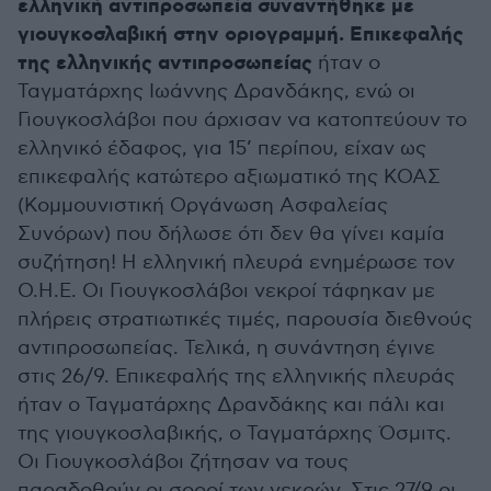
ελληνική αντιπροσωπεία συναντήθηκε με
γιουγκοσλαβική στην οριογραμμή. Επικεφαλής
της ελληνικής αντιπροσωπείας
ήταν ο
Ταγματάρχης Ιωάννης Δρανδάκης, ενώ οι
Γιουγκοσλάβοι που άρχισαν να κατοπτεύουν το
ελληνικό έδαφος, για 15’ περίπου, είχαν ως
επικεφαλής κατώτερο αξιωματικό της ΚΟΑΣ
(Κομμουνιστική Οργάνωση Ασφαλείας
Συνόρων) που δήλωσε ότι δεν θα γίνει καμία
συζήτηση! Η ελληνική πλευρά ενημέρωσε τον
Ο.Η.Ε. Οι Γιουγκοσλάβοι νεκροί τάφηκαν με
πλήρεις στρατιωτικές τιμές, παρουσία διεθνούς
αντιπροσωπείας. Τελικά, η συνάντηση έγινε
στις 26/9. Επικεφαλής της ελληνικής πλευράς
ήταν ο Ταγματάρχης Δρανδάκης και πάλι και
της γιουγκοσλαβικής, ο Ταγματάρχης Όσμιτς.
Οι Γιουγκοσλάβοι ζήτησαν να τους
παραδοθούν οι σοροί των νεκρών. Στις 27/9 οι