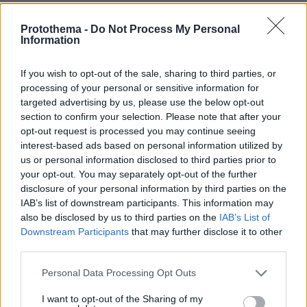
τους να χρησιμοποιούν και χειροβομβίδες. Στις
5.15 μ.μ. έφτασε στην περιοχή ο 1ος Λόχος του
Protothema -
Do Not Process My Personal
Information
556 ΤΠ που είχε ειδοποιηθεί στο μεταξύ. Ο
Λόχος κατέλαβε τα βραχώδη αντερείσματα που
If you wish to opt-out of the sale, sharing to third parties, or
βρίσκονταν εκατέρωθεν του αυχένα μεταξύ
processing of your personal or sensitive information for
του Κουτσούμπεη και του υψώματος 2250
targeted advertising by us, please use the below opt-out
νοτιοανατολικά του. Έτσι εμπόδισε την
section to confirm your selection. Please note that after your
opt-out request is processed you may continue seeing
περικύκλωση του 3ου Λόχου και μάλιστα τον
interest-based ads based on personal information utilized by
ενίσχυσε με την 3η διμοιρία του. Γύρω στις 5.30
us or personal information disclosed to third parties prior to
μ.μ. η ομίχλη διαλύθηκε. Στη μάχη «μπήκε» το
your opt-out. You may separately opt-out of the further
ελληνικό Πυροβολικό και οι όλμοι του 556 ΤΠ.
disclosure of your personal information by third parties on the
IAB’s list of downstream participants. This information may
Οι ελληνικές δυνάμεις ξεκίνησαν ορμητική
also be disclosed by us to third parties on the
IAB’s List of
αντεπίθεση τρέποντας τους Γιουγκοσλάβους
Downstream Participants
that may further disclose it to other
σε φυγή. Οι άνδρες του ΕΣ που ως τότε
third parties.
νόμιζαν ότι πολεμούσαν με αντάρτες ξαφνικά
Please note that this website/app uses one or more Google
Personal Data Processing Opt Outs
αντίκρισαν νεκρούς Γιουγκοσλάβους και
services and may gather and store information including but
εγκαταλελειμμένο γιουγκοσλαβικό οπλισμό!
not limited to your visit or usage behaviour. You may click to
I want to opt-out of the Sharing of my