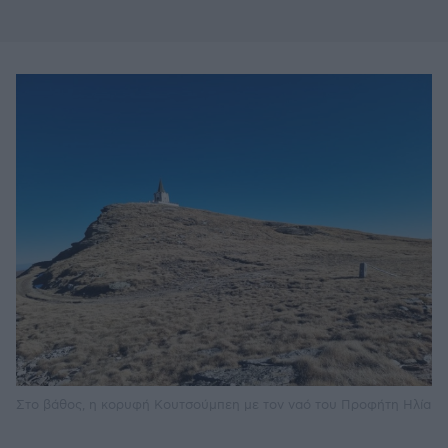
Στο βάθος, η κορυφή Κουτσούμπεη με τον ναό του Προφήτη Ηλία