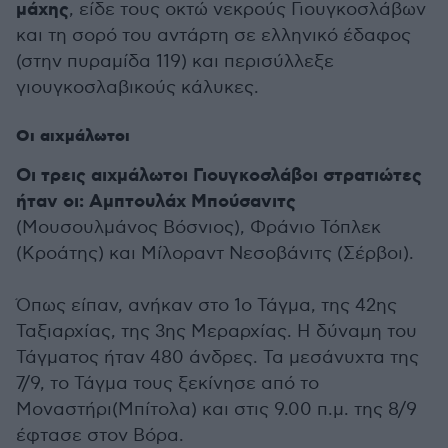
μάχης
, είδε τους οκτώ νεκρούς Γιουγκοσλάβων
και τη σορό του αντάρτη σε ελληνικό έδαφος
(στην πυραμίδα 119) και περισύλλεξε
γιουγκοσλαβικούς κάλυκες.
Οι αιχμάλωτοι
Οι τρεις αιχμάλωτοι Γιουγκοσλάβοι στρατιώτες
ήταν οι: Αμπτουλάχ Μπούσανιτς
(Μουσουλμάνος Βόσνιος), Φράνιο Τόπλεκ
(Κροάτης) και Μίλοραντ Νεσοβάνιτς (Σέρβοι).
Όπως είπαν, ανήκαν στο 1ο Τάγμα, της 42ης
Ταξιαρχίας, της 3ης Μεραρχίας. Η δύναμη του
Τάγματος ήταν 480 άνδρες. Τα μεσάνυχτα της
7/9, το Τάγμα τους ξεκίνησε από το
Μοναστήρι(Μπίτολα) και στις 9.00 π.μ. της 8/9
έφτασε στον Βόρα.