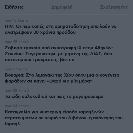
Ειδήσεις
Δημοφιλή
Σχολιασμένα
πριν 12 λεπτά
HIV: Οι περικοπές στη χρηματοδότηση απειλούν να
ανατρέψουν 30 χρόνια προόδου
πριν 25 λεπτά
Σοβαρό τροχαίο από αναστροφή ΙΧ στην Αθηνών-
Σουνίου: Συγκρούστηκε με μηχανή της ΔΙΑΣ, δύο
αστυνομικοί τραυματίες, βίντεο
πριν 27 λεπτά
Βοκαριά: Στο λιμανάκι της Χίου όπου μια οικογένεια
ψαράδων σε κάνει «ψαρά για μία μέρα»
πριν 32 λεπτά
Τα είδη κολοκυθιού και πώς τα μαγειρεύουμε
πριν 34 λεπτά
Καταγγελία για νυχτερινή είσοδο ισραηλινών
στρατευμάτων σε χωριό του Λιβάνου, η απάντηση του
Ισραήλ