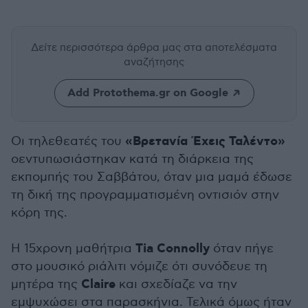
Δείτε περισσότερα άρθρα μας
στα αποτελέσματα
αναζήτησης
Add Protothema.gr on Google
«Βρετανία Έχεις Ταλέντο»
Οι τηλεθεατές του
οεντυπωσιάστηκαν κατά τη διάρκεια της
εκπομπής του Σαββάτου, όταν μια μαμά έδωσε
τη δική της προγραμματισμένη οντισιόν στην
κόρη της.
Tia Connolly
Η 15χρονη μαθήτρια
όταν πήγε
στο μουσικό ριάλιτι νόμιζε ότι συνόδευε τη
Claire
μητέρα της
και σχεδίαζε να την
εμψυχώσει στα παρασκήνια. Τελικά όμως ήταν