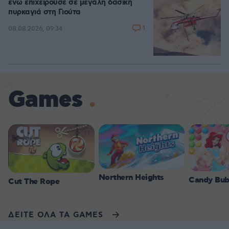
ενώ επιχειρούσε σε μεγάλη δασική
πυρκαγιά στη Γιούτα
1
08.08.2026, 09:34
Games
Northern Heights
Candy Bub
Cut The Rope
ΔΕΙΤΕ ΟΛΑ ΤΑ GAMES