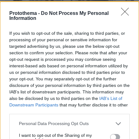
Protothema -
Do Not Process My Personal
Information
If you wish to opt-out of the sale, sharing to third parties, or
processing of your personal or sensitive information for
targeted advertising by us, please use the below opt-out
section to confirm your selection. Please note that after your
opt-out request is processed you may continue seeing
interest-based ads based on personal information utilized by
us or personal information disclosed to third parties prior to
03.08.2026, 11:06
your opt-out. You may separately opt-out of the further
Κάτι αλλάζει στον χάρτη της πανεπιστημιακής εκπαίδευσης
disclosure of your personal information by third parties on the
στην Ελλάδα
IAB’s list of downstream participants. This information may
also be disclosed by us to third parties on the
IAB’s List of
Downstream Participants
that may further disclose it to other
30.07.2026, 15:25
third parties.
Εθνική Τράπεζα: Η κορυφαία επιλογή για τη χρηματοδότηση
μεγάλων έργων
Please note that this website/app uses one or more Google
Personal Data Processing Opt Outs
services and may gather and store information including but
29.07.2026, 09:39
not limited to your visit or usage behaviour. You may click to
I want to opt-out of the Sharing of my