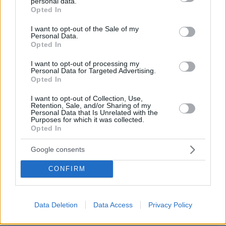
Διασκεδάζουμε υπεύθυνα, επιστρέφουμε με ασφάλεια
personal data.
grant or deny consent to Google and its third-party tags to
Opted In
use your data for below specified purposes in below Google
ΣΧΟΛΙΑ
consent section.
I want to opt-out of the Sale of my
Personal Data.
Opted In
ΠΡΟΣΘΗΚΗ ΣΧΟΛΙΟΥ
I want to opt-out of processing my
Personal Data for Targeted Advertising.
ΠΡΟΣΘΗΚΗ ΣΧΟΛΙΟΥ
Opted In
I want to opt-out of Collection, Use,
ΌΝΟΜΑ *
Retention, Sale, and/or Sharing of my
Personal Data that Is Unrelated with the
Purposes for which it was collected.
Opted In
Google consents
EMAIL
CONFIRM
Data Deletion
Data Access
Privacy Policy
ΣΧΌΛΙΟ *