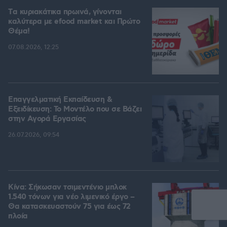
Tα κυριακάτικα πρωινά, γίνονται
καλύτερα με efood market και Πρώτο
Θέμα!
07.08.2026, 12:25
Επαγγελματική Εκπαίδευση &
Εξειδίκευση: Το Mοντέλο που σε Bάζει
στην Aγορά Eργασίας
26.07.2026, 09:54
Κίνα: Σήκωσαν τσιμεντένιο μπλοκ
1.540 τόνων για νέο λιμενικό έργο –
Θα κατασκευαστούν 75 για έως 72
πλοία